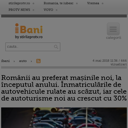
stirileprotv.ro
Romania, te iubesc
Vremea
PROTV NEWS
VOYO
ibani
auto
4 mai 2018 11:36 / 666
vizualizari
Românii au preferat mașinile noi, la
începutul anului. Înmatriculările de
autovehicule rulate au scăzut, iar cele
de autoturisme noi au crescut cu 30%