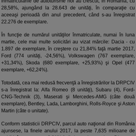
înmatriculările de autoturisme noi au crescut, în România, cu
28,58%, ajungând la 28.643 de unităţi, în comparaţie cu
aceeaşi perioadă din anul precedent, când s-au înregistrat
22.276 de exemplare.
În funcţie de numărul unităţilor înmatriculate, numai în luna
martie, cele mai multe solicitări au vizat mărcile: Dacia - cu
1.897 de exemplare, în creştere cu 21,84% faţă martie 2017,
Ford (774 unităţi, -24,56%), Volkswagen (767 exemplare,
+31,34%), Skoda (680 exemplare, +25,93%) şi Opel (477
exemplare, +62,24%).
Totodată, cea mai redusă frecvenţă a înregistrărilor la DRPCIV
s-a înregistrat la: Alfa Romeo (8 unităţi), Subaru (4), Ford-
CNG-Technik (3), Maserati şi Mercedes-AMG (câte două
exemplare), Bentley, Lada, Lamborghini, Rolls-Royce şi Aston
Martin (câte o unitate).
Conform statisticii DRPCIV, parcul auto naţional din România
ajunsese, la finele anului 2017, la peste 7,635 milioane de