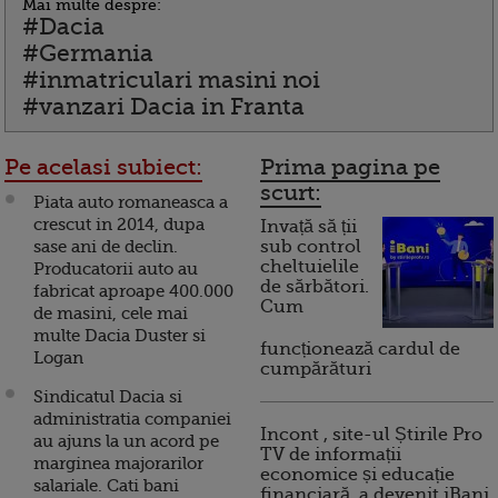
Mai multe despre:
#Dacia
#Germania
#inmatriculari masini noi
#vanzari Dacia in Franta
Pe acelasi subiect:
Prima pagina pe
scurt:
Piata auto romaneasca a
crescut in 2014, dupa
Invață să ții
sase ani de declin.
sub control
cheltuielile
Producatorii auto au
de sărbători.
fabricat aproape 400.000
Cum
de masini, cele mai
multe Dacia Duster si
funcționează cardul de
Logan
cumpărături
Sindicatul Dacia si
administratia companiei
Incont , site-ul Știrile Pro
au ajuns la un acord pe
TV de informații
marginea majorarilor
economice și educație
salariale. Cati bani
financiară, a devenit iBani