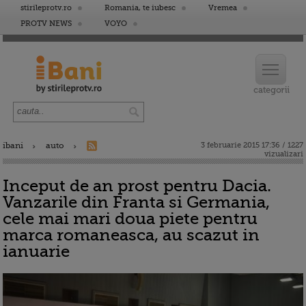
stirileprotv.ro
Romania, te iubesc
Vremea
PROTV NEWS
VOYO
ibani
auto
3 februarie 2015 17:36 / 1227
vizualizari
Inceput de an prost pentru Dacia.
Vanzarile din Franta si Germania,
cele mai mari doua piete pentru
marca romaneasca, au scazut in
ianuarie