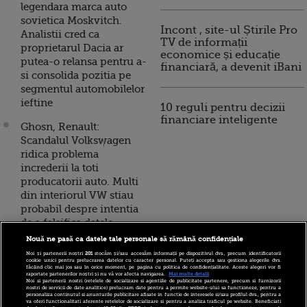
legendara marca auto
sovietica Moskvitch.
Incont , site-ul Știrile Pro
Analistii cred ca
TV de informații
proprietarul Dacia ar
economice și educație
putea-o relansa pentru a-
financiară, a devenit iBani
si consolida pozitia pe
segmentul automobilelor
ieftine
10 reguli pentru decizii
financiare inteligente
Ghosn, Renault:
Scandalul Volkswagen
ridica problema
increderii la toti
producatorii auto. Multi
din interiorul VW stiau
probabil despre intentia
de a falsifica datele
Nouă ne pasă ca datele tale personale să rămână confidențiale
Franta pregateste
Noi și partenerii noștri
201
stocăm și/sau accesăm informații pe dispozitivul dvs., precum identificatorii
vanzarea unei
cookie unici pentru prelucrarea datelor cu caracter personal. Puteți accepta sau gestiona alegerile dvs.
făcând clic mai jos sau în orice moment, pe pagina cu politica de confidențialitate. Aceste alegeri vor fi
participatii de 5% la
raportate partenerilor noștri și nu vă vor afecta navigarea.
Mai multe detalii
Noi si partenerii nostri (retelele de socializare si agentiile de publicitate partenere, precum si furnizorii
Renault. Tranzactia,
nostri de servicii de date analitice) prelucram date pentru a permite website-ului sa functioneze, pentru a
personaliza continutul si anunturile publicitare afisate in functie de interesele si/sau profilul dvs., pentru a
estimata la 1 mld. euro
va oferi functionalitati aferente retelelor de socializare si pentru a analiza traficul pe website. Beneficiati