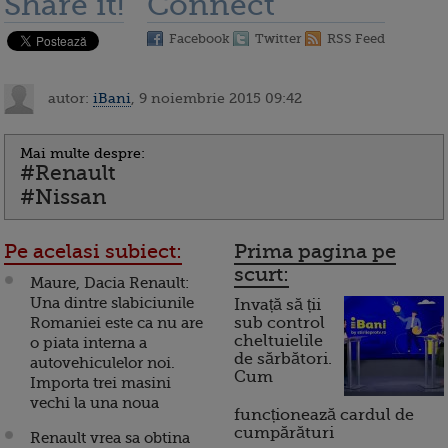
Share it!
Connect
Facebook
Twitter
RSS Feed
autor:
iBani
, 9 noiembrie 2015 09:42
Mai multe despre:
#Renault
#Nissan
Pe acelasi subiect:
Prima pagina pe
scurt:
Maure, Dacia Renault:
Una dintre slabiciunile
Invață să ții
Romaniei este ca nu are
sub control
cheltuielile
o piata interna a
de sărbători.
autovehiculelor noi.
Cum
Importa trei masini
vechi la una noua
funcționează cardul de
cumpărături
Renault vrea sa obtina