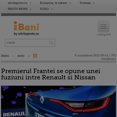
stirileprotv.ro
Romania, te iubesc
Vremea
PROTV NEWS
VOYO
ibani
auto
9 noiembrie 2015 09:42 / 793
vizualizari
Premierul Frantei se opune unei
fuziuni intre Renault si Nissan