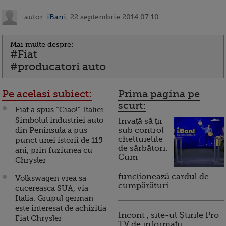
autor:
iBani
, 22 septembrie 2014 07:10
Mai multe despre:
#Fiat
#producatori auto
Pe acelasi subiect:
Prima pagina pe
scurt:
Fiat a spus “Ciao!” Italiei.
Simbolul industriei auto
Invață să ții
din Peninsula a pus
sub control
cheltuielile
punct unei istorii de 115
de sărbători.
ani, prin fuziunea cu
Cum
Chrysler
funcționează cardul de
Volkswagen vrea sa
cumpărături
cucereasca SUA, via
Italia. Grupul german
este interesat de achizitia
Incont , site-ul Știrile Pro
Fiat Chrysler
TV de informații