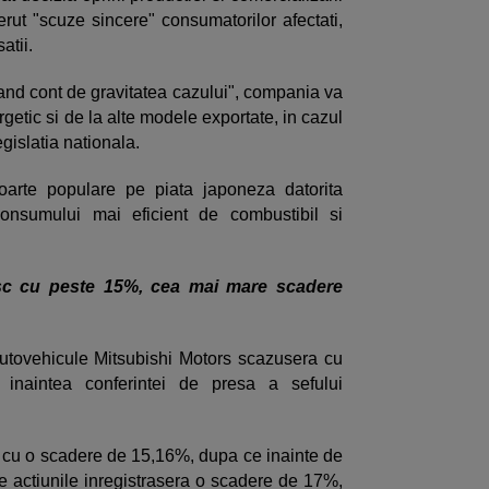
erut "scuze sincere" consumatorilor afectati,
atii.
nand cont de gravitatea cazului", compania va
getic si de la alte modele exportate, in cazul
egislatia nationala.
oarte populare pe piata japoneza datorita
 consumului mai eficient de combustibil si
esc cu peste 15%, cea mai mare scadere
autovehicule Mitsubishi Motors scazusera cu
inaintea conferintei de presa a sefului
a cu o scadere de 15,16%, dupa ce inainte de
re actiunile inregistrasera o scadere de 17%,