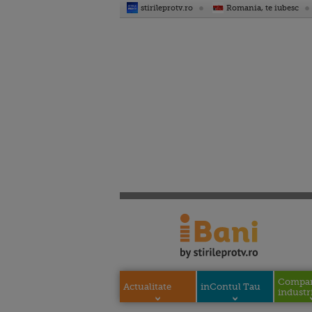
stirileprotv.ro
Romania, te iubesc
Compani
Actualitate
inContul Tau
industri