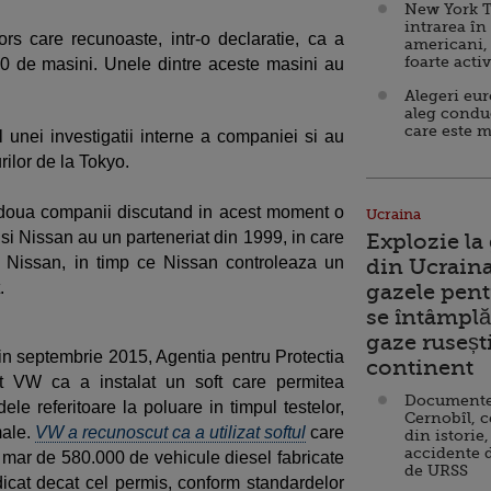
New York T
intrarea în
rs care recunoaste, intr-o declaratie, ca a
americani,
foarte acti
00 de masini. Unele dintre aceste masini au
Alegeri eu
aleg condu
care este m
l unei investigatii interne a companiei si au
rilor de la Tokyo.
 doua companii discutand in acest moment o
Ucraina
i Nissan au un parteneriat din 1999, in care
Explozie la
e Nissan, in timp ce Nissan controleaza un
din Ucraina
.
gazele pent
se întâmplă 
gaze ruseșt
 in septembrie 2015, Agentia pentru Protectia
continent
 VW ca a instalat un soft care permitea
Documente d
le referitoare la poluare in timpul testelor,
Cernobîl, c
male.
VW a recunoscut ca a utilizat softul
care
din istorie,
accidente 
numar de 580.000 de vehicule diesel fabricate
de URSS
dicat decat cel permis, conform standardelor