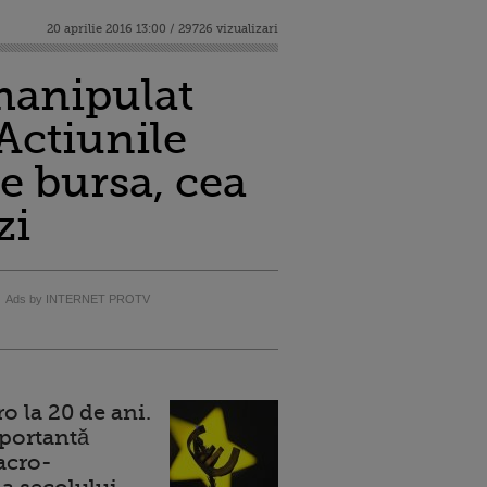
20 aprilie 2016 13:00 / 29726 vizualizari
manipulat
 Actiunile
e bursa, cea
zi
Ads by INTERNET PROTV
 la 20 de ani.
portantă
acro-