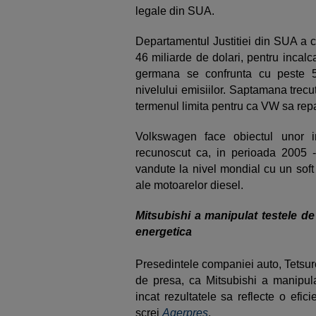
legale din SUA.
Departamentul Justitiei din SUA a c
46 miliarde de dolari, pentru incal
germana se confrunta cu peste 5
nivelului emisiilor. Saptamana trecuta
termenul limita pentru ca VW sa repa
Volkswagen face obiectul unor i
recunoscut ca, in perioada 2005 
vandute la nivel mondial cu un soft c
ale motoarelor diesel.
Mitsubishi a manipulat testele d
energetica
Presedintele companiei auto, Tetsuro 
de presa, ca Mitsubishi a manipula
incat rezultatele sa reflecte o efic
screi
Agerpres
.