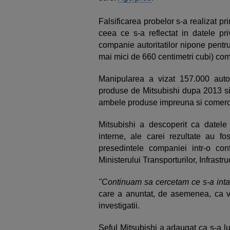
Falsificarea probelor s-a realizat pr
ceea ce s-a reflectat in datele pr
companie autoritatilor nipone pentr
mai mici de 660 centimetri cubi) com
Manipularea a vizat 157.000 au
produse de Mitsubishi dupa 2013 si
ambele produse impreuna si comerci
Mitsubishi a descoperit ca datele
interne, ale carei rezultate au fos
presedintele companiei intr-o co
Ministerului Transporturilor, Infrastru
"Continuam sa cercetam ce s-a intam
care a anuntat, de asemenea, ca va
investigatii.
Seful Mitsubishi a adaugat ca s-a lua