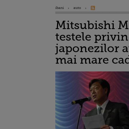
ibani
auto
Mitsubishi M
testele privi
japonezilor a
mai mare cade