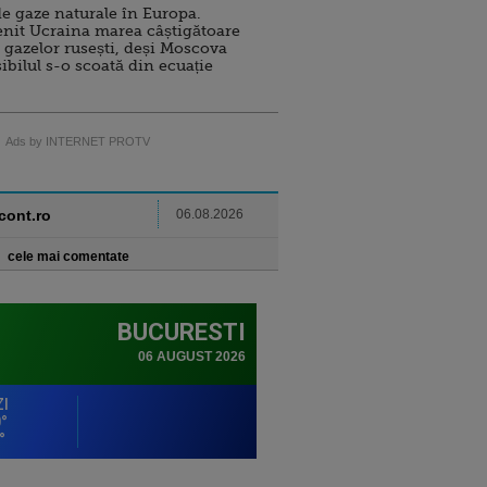
e gaze naturale în Europa.
nit Ucraina marea câștigătoare
 gazelor rusești, deși Moscova
sibilul s-o scoată din ecuație
Ads by INTERNET PROTV
ncont.ro
06.08.2026
cele mai comentate