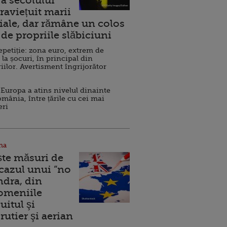
a secolului
raviețuit marii
ale, dar rămâne un colos
de propriile slăbiciuni
repetiție: zona euro, extrem de
 la șocuri, în principal din
iilor. Avertisment îngrijorător
Europa a atins nivelul dinainte
omânia, între țările cu cei mai
eri
na
ște măsuri de
 cazul unui ”no
ndra, din
Domeniile
uitul şi
rutier şi aerian