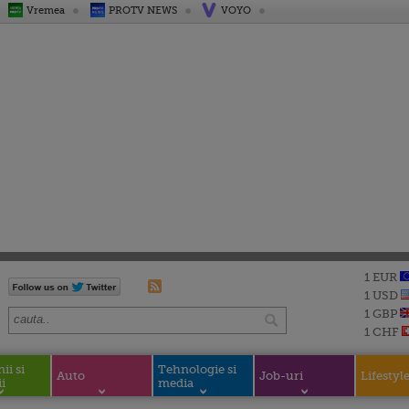
Vremea
PROTV NEWS
VOYO
1 EUR
1 USD
1 GBP
1 CHF
i si
Tehnologie si
Auto
Job-uri
Lifestyl
i
media