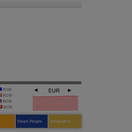
EUR
RON
RON
RON
RON
e
Smart People
Infografice