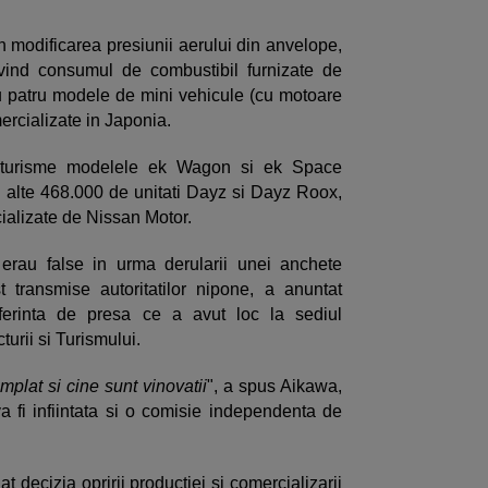
in modificarea presiunii aerului din anvelope,
ivind consumul de combustibil furnizate de
u patru modele de mini vehicule (cu motoare
ercializate in Japonia.
toturisme modelele ek Wagon si ek Space
 alte 468.000 de unitati Dayz si Dayz Roox,
alizate de Nissan Motor.
 erau false in urma derularii unei anchete
t transmise autoritatilor nipone, a anuntat
nferinta de presa ce a avut loc la sediul
cturii si Turismului.
plat si cine sunt vinovatii
", a spus Aikawa,
 fi infiintata si o comisie independenta de
t decizia opririi productiei si comercializarii