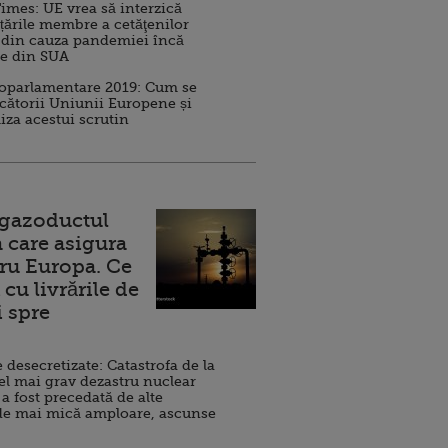
imes: UE vrea să interzică
 țările membre a cetăţenilor
 din cauza pandemiei încă
ve din SUA
roparlamentare 2019: Cum se
cătorii Uniunii Europene și
iza acestui scrutin
 gazoductul
 care asigura
ru Europa. Ce
cu livrările de
i spre
esecretizate: Catastrofa de la
el mai grav dezastru nuclear
 a fost precedată de alte
de mai mică amploare, ascunse