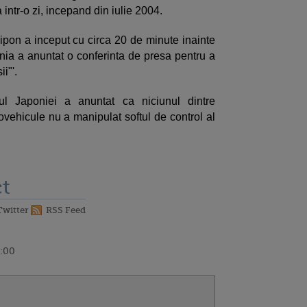
intr-o zi, incepand din iulie 2004.
 nipon a inceput cu circa 20 de minute inainte
ia a anuntat o conferinta de presa pentru a
i"'.
ul Japoniei a anuntat ca niciunul dintre
tovehicule nu a manipulat softul de control al
t
Twitter
RSS Feed
3:00