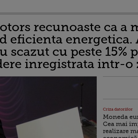
otors recunoaste ca a 
nd eficienta energetica.
u scazut cu peste 15% p
re inregistrata intr-o 
Criza datoriilor
Moneda euro
Cea mai im
realizare m