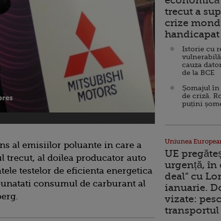
economică 
trecut a sup
crize mondi
handicapat 
Istorie cu 
vulnerabilă
cauza dator
de la BCE
Șomajul în 
de criză. R
puțini șom
Uniunea Europea
 al emisiilor poluante in care a
UE pregăte
 trecut, al doilea producator auto
urgență, în
ele testelor de eficienta energetica
deal” cu Lo
bunatati consumul de carburant al
ianuarie. 
erg.
vizate: pesc
transportul 