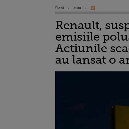
ibani
auto
Renault, susp
emisiile pol
Actiunile sca
au lansat o 