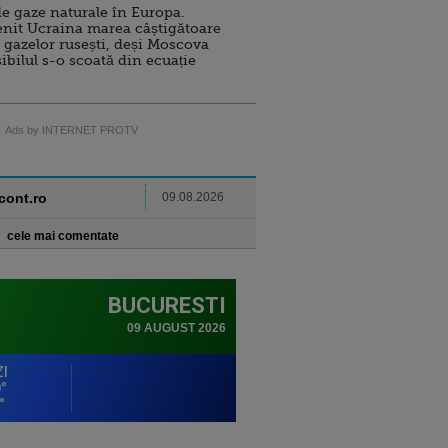
e gaze naturale în Europa.
nit Ucraina marea câștigătoare
 gazelor rusești, deși Moscova
sibilul s-o scoată din ecuație
Ads by INTERNET PROTV
ncont.ro
09.08.2026
cele mai comentate