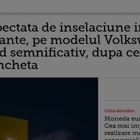
ectata de inselaciune i
uante, pe modelul Volk
d semnificativ, dupa ce
ancheta
Criza datoriilor
Moneda euro
Cea mai im
realizare m