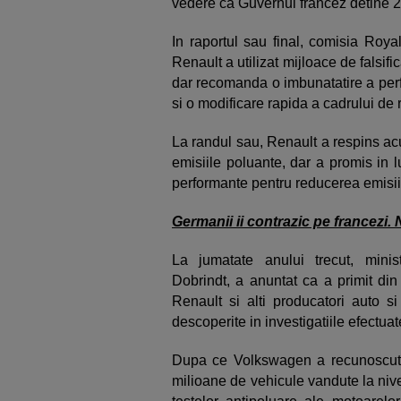
vedere ca Guvernul francez detine 2
In raportul sau final, comisia Roya
Renault a utilizat mijloace de falsif
dar recomanda o imbunatatire a per
si o modificare rapida a cadrului de
La randul sau, Renault a respins acuz
emisiile poluante, dar a promis in 
performante pentru reducerea emisiil
Germanii ii contrazic pe francezi. 
La jumatate anului trecut, minis
Dobrindt, a anuntat ca a primit din 
Renault si alti producatori auto s
descoperite in investigatiile efectua
Dupa ce Volkswagen a recunoscut 
milioane de vehicule vandute la nivel