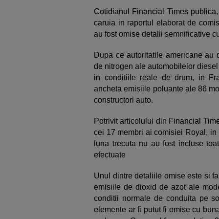
Cotidianul Financial Times publica, i
caruia in raportul elaborat de comi
au fost omise detalii semnificative c
Dupa ce autoritatile americane au d
de nitrogen ale automobilelor diesel
in conditiile reale de drum, in F
ancheta emisiile poluante ale 86 m
constructori auto.
Potrivit articolului din Financial Tim
cei 17 membri ai comisiei Royal, in 
luna trecuta nu au fost incluse toa
efectuate
Unul dintre detaliile omise este si f
emisiile de dioxid de azot ale model
conditii normale de conduita pe s
elemente ar fi putut fi omise cu buna