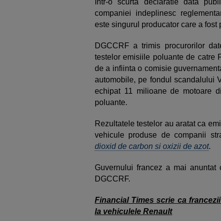
Intr-o scurta declaratie data pub
companiei indeplinesc reglement
este singurul producator care a fost
DGCCRF a trimis procurorilor date
testelor emisiile poluante de catre
de a infiinta o comisie guvernament
automobile, pe fondul scandalului 
echipat 11 milioane de motoare die
poluante.
Rezultatele testelor au aratat ca emi
vehicule produse de companii str
dioxid de carbon si oxizii de azot
.
Guvernului francez a mai anuntat ca
DGCCRF.
Financial Times scrie ca francezii
la vehiculele Renault