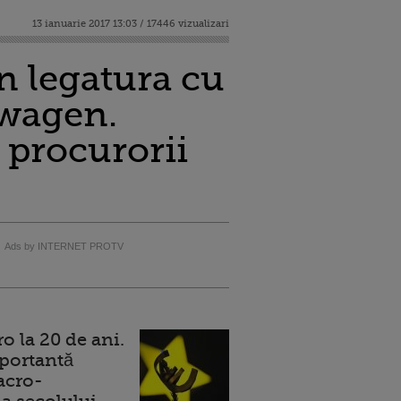
13 ianuarie 2017 13:03 / 17446 vizualizari
n legatura cu
swagen.
 procurorii
Ads by INTERNET PROTV
 la 20 de ani.
portantă
acro-