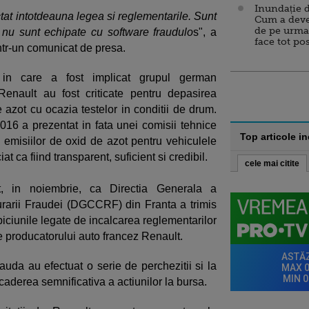
Inundație d
at intotdeauna legea si reglementarile. Sunt
Cum a deve
de pe urma
 nu sunt echipate cu software fraudulo
s", a
face tot po
intr-un comunicat de presa.
 in care a fost implicat grupul german
enault au fost criticate pentru depasirea
 azot cu ocazia testelor in conditii de drum.
016 a prezentat in fata unei comisii tehnice
Top articole i
emisiilor de oxid de azot pentru vehiculele
t ca fiind transparent, suficient si credibil.
cele mai citite
, in noiembrie, ca Directia Generala a
urarii Fraudei (DGCCRF) din Franta a trimis
spiciunile legate de incalcarea reglementarilor
le producatorului auto francez Renault.
ifrauda au efectuat o serie de perchezitii si la
caderea semnificativa a actiunilor la bursa.