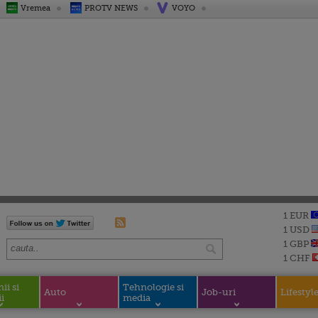
Vremea
PROTV NEWS
VOYO
1 EUR
1 USD
1 GBP
1 CHF
i si
Tehnologie si
Auto
Job-uri
Lifestyl
i
media