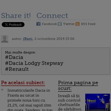
Share it!
Connect
Facebook
Twitter
RSS Feed
autor:
iBani
, 2 octombrie 2014 15:06
Mai multe despre:
#Dacia
#Dacia Lodgy Stepway
#Renault
Pe acelasi subiect:
Prima pagina pe
scurt:
Inmatricularile Dacia in
Franta au urcat in
Invață să ții
primele noua luni cu
sub control
cheltuielile
21,2%, cel mai rapid ritm
de sărbători.
din piata. Sandero, in top