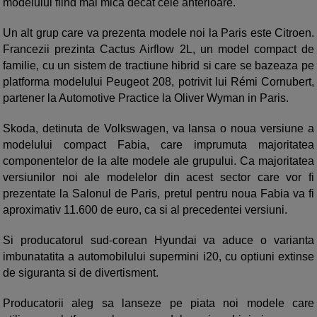
modelului fiind mai mica decat cele anterioare.
Un alt grup care va prezenta modele noi la Paris este Citroen.
Francezii prezinta Cactus Airflow 2L, un model compact de
familie, cu un sistem de tractiune hibrid si care se bazeaza pe
platforma modelului Peugeot 208, potrivit lui Rémi Cornubert,
partener la Automotive Practice la Oliver Wyman in Paris.
Skoda, detinuta de Volkswagen, va lansa o noua versiune a
modelului compact Fabia, care imprumuta majoritatea
componentelor de la alte modele ale grupului. Ca majoritatea
versiunilor noi ale modelelor din acest sector care vor fi
prezentate la Salonul de Paris, pretul pentru noua Fabia va fi
aproximativ 11.600 de euro, ca si al precedentei versiuni.
Si producatorul sud-corean Hyundai va aduce o varianta
imbunatatita a automobilului supermini i20, cu optiuni extinse
de siguranta si de divertisment.
Producatorii aleg sa lanseze pe piata noi modele care