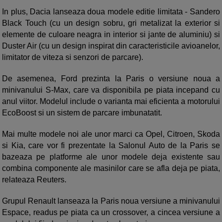
In plus, Dacia lanseaza doua modele editie limitata - Sandero
Black Touch (cu un design sobru, gri metalizat la exterior si
elemente de culoare neagra in interior si jante de aluminiu) si
Duster Air (cu un design inspirat din caracteristicile avioanelor,
limitator de viteza si senzori de parcare).
De asemenea, Ford prezinta la Paris o versiune noua a
minivanului S-Max, care va disponibila pe piata incepand cu
anul viitor. Modelul include o varianta mai eficienta a motorului
EcoBoost si un sistem de parcare imbunatatit.
Mai multe modele noi ale unor marci ca Opel, Citroen, Skoda
si Kia, care vor fi prezentate la Salonul Auto de la Paris se
bazeaza pe platforme ale unor modele deja existente sau
combina componente ale masinilor care se afla deja pe piata,
relateaza Reuters.
Grupul Renault lanseaza la Paris noua versiune a minivanului
Espace, readus pe piata ca un crossover, a cincea versiune a