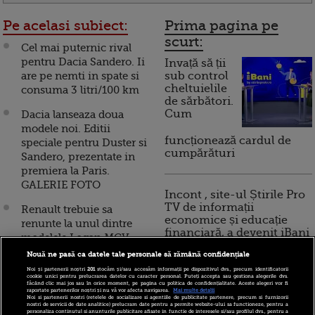
Pe acelasi subiect:
Prima pagina pe
scurt:
Cel mai puternic rival
pentru Dacia Sandero. Ii
Invață să ții
are pe nemti in spate si
sub control
cheltuielile
consuma 3 litri/100 km
de sărbători.
Cum
Dacia lanseaza doua
modele noi. Editii
funcționează cardul de
speciale pentru Duster si
cumpărături
Sandero, prezentate in
premiera la Paris.
GALERIE FOTO
Incont , site-ul Știrile Pro
TV de informații
Renault trebuie sa
economice și educație
renunte la unul dintre
financiară, a devenit iBani
modelele Logan MCV,
Dokker sau Lodgy ale
Nouă ne pasă ca datele tale personale să rămână confidențiale
Dacia
Noi și partenerii noștri
201
stocăm și/sau accesăm informații pe dispozitivul dvs., precum identificatorii
10 reguli pentru decizii
cookie unici pentru prelucrarea datelor cu caracter personal. Puteți accepta sau gestiona alegerile dvs.
făcând clic mai jos sau în orice moment, pe pagina cu politica de confidențialitate. Aceste alegeri vor fi
financiare inteligente
Dacia prezinta la Paris
raportate partenerilor noștri și nu vă vor afecta navigarea.
Mai multe detalii
Noi si partenerii nostri (retelele de socializare si agentiile de publicitate partenere, precum si furnizorii
modelul Lodgy Stepway
nostri de servicii de date analitice) prelucram date pentru a permite website-ului sa functioneze, pentru a
personaliza continutul si anunturile publicitare afisate in functie de interesele si/sau profilul dvs., pentru a