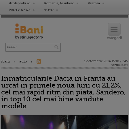
stirileprotv.ro
Romania, te iubesc
Vremea
PROTV NEWS
VOYO
ibani
auto
1 octombrie 2014 15:18 / 245
vizualizari
Inmatricularile Dacia in Franta au
urcat in primele noua luni cu 21,2%,
cel mai rapid ritm din piata. Sandero,
in top 10 cel mai bine vandute
modele