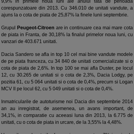
9,9% in primele noua luni ale anului fata de perioada
corespunzatoare din 2013. Cu 346.010 de unitati vandute, a
ajuns la o cota de piata de 25,87% la finele lunii septembrie.
Grupul
Peugeot-Citroen
are in continuare cea mai mare cota
de piata in Franta, de 30,18% la finalul primelor noua luni, cu
vanzari de 403.671 unitati.
Dacia Sandero se afla in top 10 cel mai bine vandute modele
de pe piata franceza, cu 34 840 de unitati comercializate si o
cota de piata de 2,6%. In top 100 se mai afla Duster, pe locul
12, cu 30.265 de unitati si o cota de 2,3%, Dacia Lodgy, pe
pozitia 61, cu 5 064 unitati si o cota de 0,4%, precum si Logan
MCV II pe locul 62, cu 5 049 unitati si o cota de 0,4%.
Inmatricularile de autoturisme noi Dacia din septembrie 2014
an au inregistrat, de asemenea, un avans important, de
34,1%, in comparatie cu aceeasi luna din 2013, la 6.775 de
unitati, cu o cota de piata in urcare, de la 3,55% la 4,48%.