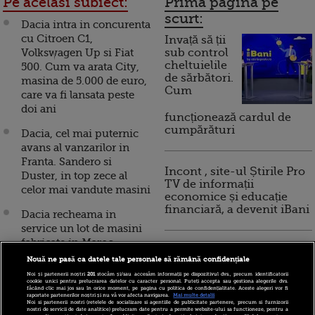
Pe acelasi subiect:
Prima pagina pe
scurt:
Dacia intra in concurenta
cu Citroen C1,
Invață să ții
Volkswagen Up si Fiat
sub control
cheltuielile
500. Cum va arata City,
de sărbători.
masina de 5.000 de euro,
Cum
care va fi lansata peste
doi ani
funcționează cardul de
cumpărături
Dacia, cel mai puternic
avans al vanzarilor in
Franta. Sandero si
Incont , site-ul Știrile Pro
Duster, in top zece al
TV de informații
celor mai vandute masini
economice și educație
financiară, a devenit iBani
Dacia recheama in
service un lot de masini
fabricate in Maroc
10 reguli pentru decizii
Nouă ne pasă ca datele tale personale să rămână confidențiale
financiare inteligente
Statul ii va despagubi cu
Noi și partenerii noștri
201
stocăm și/sau accesăm informații pe dispozitivul dvs., precum identificatorii
maximum 100 mil. lei pe
cookie unici pentru prelucrarea datelor cu caracter personal. Puteți accepta sau gestiona alegerile dvs.
făcând clic mai jos sau în orice moment, pe pagina cu politica de confidențialitate. Aceste alegeri vor fi
deponentii care si-au
raportate partenerilor noștri și nu vă vor afecta navigarea.
Mai multe detalii
Noi si partenerii nostri (retelele de socializare si agentiile de publicitate partenere, precum si furnizorii
mutat banii de la CEC la
nostri de servicii de date analitice) prelucram date pentru a permite website-ului sa functioneze, pentru a