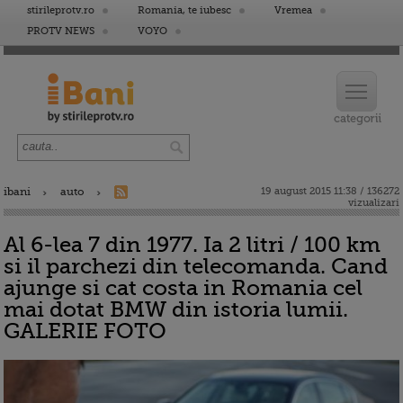
stirileprotv.ro
Romania, te iubesc
Vremea
PROTV NEWS
VOYO
ibani
auto
19 august 2015 11:38 / 136272
vizualizari
Al 6-lea 7 din 1977. Ia 2 litri / 100 km
si il parchezi din telecomanda. Cand
ajunge si cat costa in Romania cel
mai dotat BMW din istoria lumii.
GALERIE FOTO