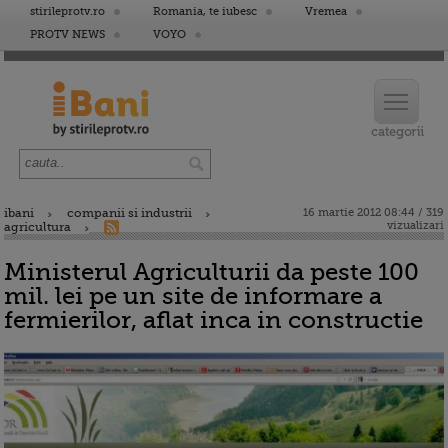
stirileprotv.ro
Romania, te iubesc
Vremea
PROTV NEWS
VOYO
ibani
companii si industrii
16 martie 2012 08:44 / 319
vizualizari
agricultura
Ministerul Agriculturii da peste 100
mil. lei pe un site de informare a
fermierilor, aflat inca in constructie