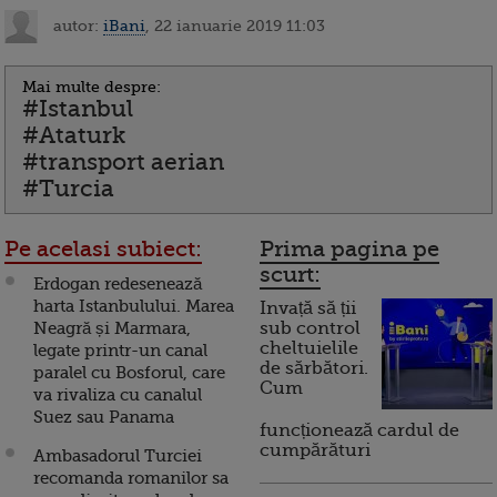
autor:
iBani
, 22 ianuarie 2019 11:03
Mai multe despre:
#Istanbul
#Ataturk
#transport aerian
#Turcia
Pe acelasi subiect:
Prima pagina pe
scurt:
Erdogan redesenează
harta Istanbulului. Marea
Invață să ții
Neagră și Marmara,
sub control
cheltuielile
legate printr-un canal
de sărbători.
paralel cu Bosforul, care
Cum
va rivaliza cu canalul
Suez sau Panama
funcționează cardul de
cumpărături
Ambasadorul Turciei
recomanda romanilor sa