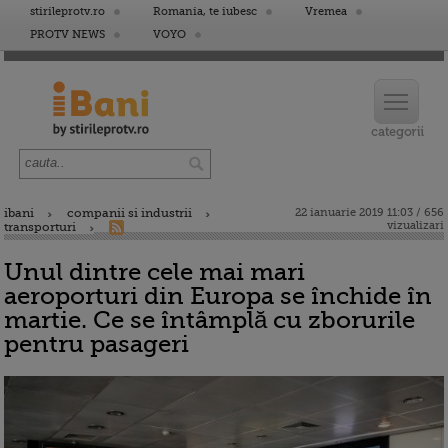
stirileprotv.ro
Romania, te iubesc
Vremea
PROTV NEWS
VOYO
ibani
companii si industrii
22 ianuarie 2019 11:03 / 656
vizualizari
transporturi
Unul dintre cele mai mari
aeroporturi din Europa se închide în
martie. Ce se întâmplă cu zborurile
pentru pasageri