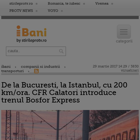
stirileprotv.ro
Romania, te iubesc
Vremea
PROTV NEWS
VOYO
ibani
companii si industrii
29 martie 2017 14:29 / 3830
vizualizari
transporturi
De la Bucuresti, la Istanbul, cu 200
km/ora. CFR Calatori introduce
trenul Bosfor Express