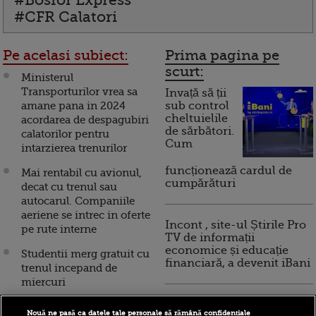
#Bosfor Express
#CFR Calatori
Pe acelasi subiect:
Prima pagina pe
scurt:
Ministerul
Transporturilor vrea sa
Invață să ții
amane pana in 2024
sub control
cheltuielile
acordarea de despagubiri
de sărbători.
calatorilor pentru
Cum
intarzierea trenurilor
funcționează cardul de
Mai rentabil cu avionul,
cumpărături
decat cu trenul sau
autocarul. Companiile
aeriene se intrec in oferte
Incont , site-ul Știrile Pro
pe rute interne
TV de informații
economice și educație
Studentii merg gratuit cu
financiară, a devenit iBani
trenul incepand de
miercuri
10 reguli pentru decizii
Beijingul reactiveaza
Nouă ne pasă ca datele tale personale să rămână confidențiale