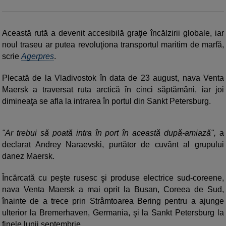
Această rută a devenit accesibilă graţie încălzirii globale, iar
noul traseu ar putea revoluţiona transportul maritim de marfă,
scrie
Agerpres
.
Plecată de la Vladivostok în data de 23 august, nava Venta
Maersk a traversat ruta arctică în cinci săptămâni, iar joi
dimineaţa se afla la intrarea în portul din Sankt Petersburg.
"Ar trebui să poată intra în port în această după-amiază",
a
declarat Andrey Naraevski, purtător de cuvânt al grupului
danez Maersk.
Încărcată cu peşte rusesc şi produse electrice sud-coreene,
nava Venta Maersk a mai oprit la Busan, Coreea de Sud,
înainte de a trece prin Strâmtoarea Bering pentru a ajunge
ulterior la Bremerhaven, Germania, şi la Sankt Petersburg la
finele lunii septembrie.