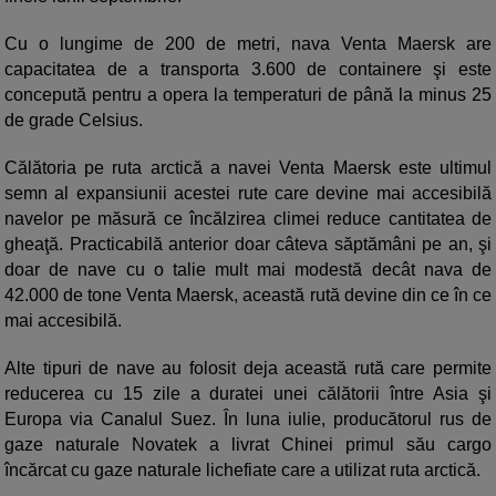
Cu o lungime de 200 de metri, nava Venta Maersk are
capacitatea de a transporta 3.600 de containere şi este
concepută pentru a opera la temperaturi de până la minus 25
de grade Celsius.
Călătoria pe ruta arctică a navei Venta Maersk este ultimul
semn al expansiunii acestei rute care devine mai accesibilă
navelor pe măsură ce încălzirea climei reduce cantitatea de
gheaţă. Practicabilă anterior doar câteva săptămâni pe an, şi
doar de nave cu o talie mult mai modestă decât nava de
42.000 de tone Venta Maersk, această rută devine din ce în ce
mai accesibilă.
Alte tipuri de nave au folosit deja această rută care permite
reducerea cu 15 zile a duratei unei călătorii între Asia şi
Europa via Canalul Suez. În luna iulie, producătorul rus de
gaze naturale Novatek a livrat Chinei primul său cargo
încărcat cu gaze naturale lichefiate care a utilizat ruta arctică.