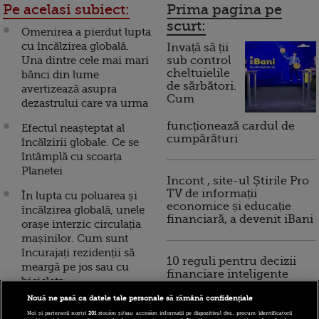
Pe acelasi subiect:
Prima pagina pe
scurt:
Omenirea a pierdut lupta
cu încălzirea globală.
Invață să ții
Una dintre cele mai mari
sub control
cheltuielile
bănci din lume
de sărbători.
avertizează asupra
Cum
dezastrului care va urma
funcționează cardul de
Efectul neașteptat al
cumpărături
încălzirii globale. Ce se
întâmplă cu scoarța
Planetei
Incont , site-ul Știrile Pro
TV de informații
În lupta cu poluarea și
economice și educație
încălzirea globală, unele
financiară, a devenit iBani
orașe interzic circulația
mașinilor. Cum sunt
încurajați rezidenții să
10 reguli pentru decizii
meargă pe jos sau cu
financiare inteligente
bicicleta
Nouă ne pasă ca datele tale personale să rămână confidențiale
O porțiune de gheață din
Noi și partenerii noștri
201
stocăm și/sau accesăm informații pe dispozitivul dvs., precum identificatorii