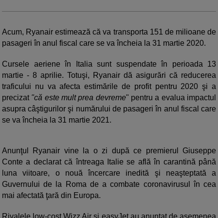
Acum, Ryanair estimează că va transporta 151 de milioane de
pasageri în anul fiscal care se va încheia la 31 martie 2020.
Cursele aeriene în Italia sunt suspendate în perioada 13
martie - 8 aprilie. Totuşi, Ryanair dă asigurări că reducerea
traficului nu va afecta estimările de profit pentru 2020 şi a
precizat
"că este mult prea devreme
" pentru a evalua impactul
asupra câştigurilor şi numărului de pasageri în anul fiscal care
se va încheia la 31 martie 2021.
Anunţul Ryanair vine la o zi după ce premierul Giuseppe
Conte a declarat că întreaga Italie se află în carantină până
luna viitoare, o nouă încercare inedită şi neaşteptată a
Guvernului de la Roma de a combate coronavirusul în cea
mai afectată ţară din Europa.
Rivalele low-cost Wizz Air şi easyJet au anunţat de asemenea