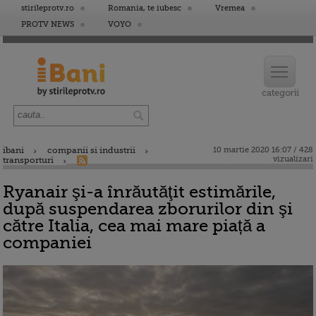
stirileprotv.ro
Romania, te iubesc
Vremea
PROTV NEWS
VOYO
ibani
companii si industrii
10 martie 2020 16:07 / 428
vizualizari
transporturi
Ryanair şi-a înrăutăţit estimările,
după suspendarea zborurilor din şi
către Italia, cea mai mare piață a
companiei