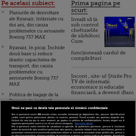
Pe acelasi subiect:
Prima pagina pe
scurt:
Planurile de dezvoltare
ale Ryanair, întârziate cu
Invață să ții
doi ani, din cauza
sub control
cheltuielile
problemelor cu avioanele
de sărbători.
Boeing 737 MAX
Cum
Ryanair, în picaj. Închide
funcționează cardul de
două baze și reduce
cumpărături
drastic capacitatea de
transport, din cauza
problemelor cu
Incont , site-ul Știrile Pro
aeronavele Boeing 737
TV de informații
MAX
economice și educație
financiară, a devenit iBani
Politica de bagaje de la
Ryanair, în instanță.
Tribunalul a dat câștig de
Nouă ne pasă ca datele tale personale să rămână confidențiale
10 reguli pentru decizii
cauză unui pasager taxat
Noi și partenerii noștri
201
stocăm și/sau accesăm informații pe dispozitivul dvs., precum identificatorii
financiare inteligente
cookie unici pentru prelucrarea datelor cu caracter personal. Puteți accepta sau gestiona alegerile dvs.
în plus pentru o valiză
făcând clic mai jos sau în orice moment, pe pagina cu politica de confidențialitate. Aceste alegeri vor fi
raportate partenerilor noștri și nu vă vor afecta navigarea.
Mai multe detalii
Noi si partenerii nostri (retelele de socializare si agentiile de publicitate partenere, precum si furnizorii
Lovitură pentru românii
nostri de servicii de date analitice) prelucram date pentru a permite website-ului sa functioneze, pentru a
personaliza continutul si anunturile publicitare afisate in functie de interesele si/sau profilul dvs., pentru a
din Spania. Ryanair
va oferi functionalitati aferente retelelor de socializare si pentru a analiza traficul pe website. Beneficiati