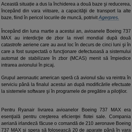
Această situație a dus la închiderea a două baze şi reducerea,
începând din vara viitoare, a capacităţii de transport la alte
baze, fiind în pericol locurile de muncă, potrivit
Agerpres.
Începând din luna martie a acestui an, avioanele Boeing 737
MAX au interdicţie de zbor la nivel mondial după două
catastrofe aeriene care au avut loc în decurs de cinci luni şi în
care a fost suspectată o funcţionare defectuoasă a sistemului
automat de stabilizare în zbor (MCAS) menit să împiedice
intrarea avionului în picaj.
Grupul aeronautic american speră că avionul său va reintra în
serviciu până la finalul acestui an după modificările efectuate
la sistemele software şi în programele de pregătire a piloţilor.
Pentru Ryanair livrarea avioanelor Boeing 737 MAX era
esenţială pentru creşterea eficienţei flotei sale. Compania
aeriană irlandeză făcuse o comandă de 210 aeronave Boeing
737 MAX şi spera să folosească 20 de aparate până în vara