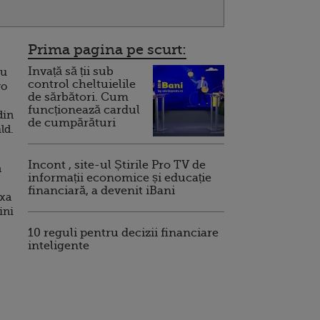
Prima pagina pe scurt:
Invață să ții sub
cu
control cheltuielile
ro
de sărbători. Cum
funcționează cardul
din
de cumpărături
ld.
Incont , site-ul Știrile Pro TV de
n
informații economice și educație
financiară, a devenit iBani
axa
ini
10 reguli pentru decizii financiare
inteligente