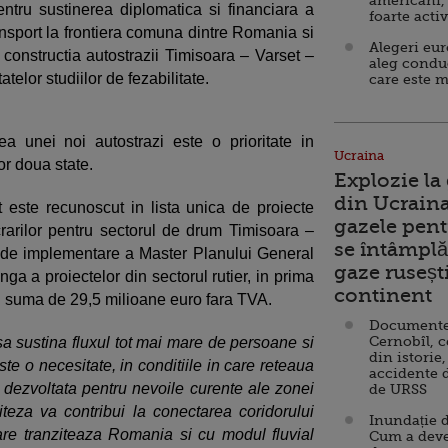
americani,
tru sustinerea diplomatica si financiara a
foarte acti
ransport la frontiera comuna dintre Romania si
Alegeri eu
 constructia autostrazii Timisoara – Varset –
aleg condu
telor studiilor de fezabilitate.
care este m
a unei noi autostrazi este o prioritate in
Ucraina
or doua state.
Explozie la
din Ucraina
 este recunoscut in lista unica de proiecte
gazele pent
ucrarilor pentru sectorul de drum Timisoara –
se întâmplă 
a de implementare a Master Planului General
gaze ruseșt
ga a proiectelor din sectorul rutier, in prima
continent
u suma de 29,5 milioane euro fara TVA.
Documente d
Cernobîl, c
 sa sustina fluxul tot mai mare de persoane si
din istorie,
te o necesitate, in conditiile in care reteaua
accidente 
t dezvoltata pentru nevoile curente ale zonei
de URSS
teza va contribui la conectarea coridorului
Inundație d
are tranziteaza Romania si cu modul fluvial
Cum a deve