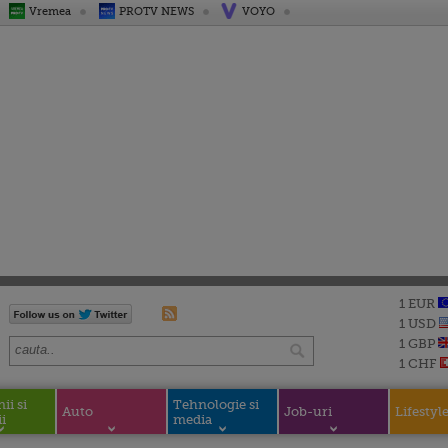
Vremea
PROTV NEWS
VOYO
1 EUR
1 USD
1 GBP
1 CHF
i si
Tehnologie si
Auto
Job-uri
Lifestyl
i
media