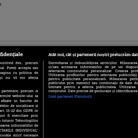
a
ro
foodstory.ro
Procinema.ro
fidențiale
Atât noi, cât și partenerii noștri prelucrăm dat
ozitivul dvs., precum
Dezvoltarea și îmbunătățirea serviciilor. Măsurarea
și/sau accesarea informațiilor de pe un dispoziti
al. Puteți accepta sau
selectarea conținutului personalizat. Crearea prof
pagina cu politica de
Utilizarea profilurilor pentru selectarea publicității
i și nu vă vor afecta
pentru publicitate personalizată. Măsurarea perfo
publicului prin statistici sau combinații de date di
limitate pentru a selecta publicitatea. Utilizarea
conținutul. Date precise de geolocație și identificarea
te partenere, precum si
(P) Descoperă Lumea
Emoții intense pe
ermite website-ului sa
Listă parteneri (furnizori)
Evenimentelor din România
Sebastian Stan! Iub
 afisate in functie de
cu Transilvania Events!
Annabelle, l-a făcu
elelor de socializare si
(P) Raku, gaming intens și o
 art. 15-22 din GDPR in
Din 14 septembrie
pauză binemeritată cu...
Popescu revine în 
pot fi exercitate prin
pizza Guseppe
principal la Pro T
a tuturor Tehnologiilor
(P) Poți folosi bonurile de
esarea informatiilor de
La 88 de ani și du
masă pentru a comanda
SETARILE INDIVIDUAL”
carieră fabuloasă î
mâncare acasă? Lista
cookie strict necesare
Anthony Hopkins 