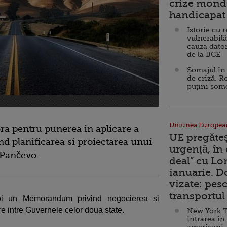
crize mondi
handicapat 
Istorie cu 
vulnerabilă
cauza dator
de la BCE
Șomajul în 
de criză. R
puțini șom
Uniunea Europea
ra pentru punerea in aplicare a
UE pregăte
ind planificarea si proiectarea unui
urgență, în
 Pančevo.
deal” cu Lo
ianuarie. 
vizate: pesc
transportul 
joi un Memorandum privind negocierea si
 intre Guvernele celor doua state.
New York T
intrarea în