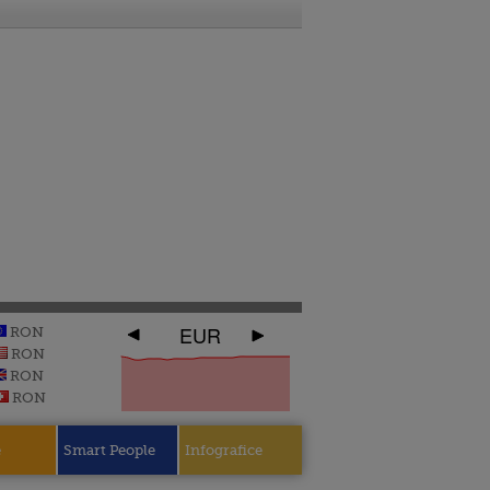
EUR
RON
RON
RON
RON
e
Smart People
Infografice