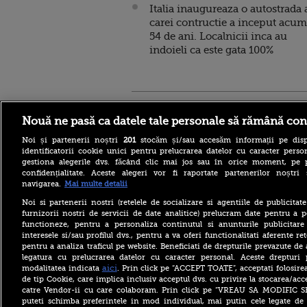
Italia inaugureaza o autostrada 
carei contructie a inceput acum
54 de ani. Localnicii inca au
indoieli ca este gata 100%
Stirileprotv.ro
ilike-it.
Nouă ne pasă ca datele tale personale să rămână con
Noi și partenerii noștri
201
stocăm și/sau accesăm informații pe disp
identificatorii cookie unici pentru prelucrarea datelor cu caracter person
gestiona alegerile dvs. făcând clic mai jos sau în orice moment, pe 
confidențialitate. Aceste alegeri vor fi raportate partenerilor noștr
navigarea.
Mai multe detalii
Reacția MAE după ce o
româncă a fost arestată în
Noi si partenerii nostri (retelele de socializare si agentiile de publicita
Germania pentru spionaj în
furnizorii nostri de servicii de date analitice) prelucram date pentru a p
favoarea Rusiei
functioneze, pentru a personaliza continutul si anunturile publicitare
interesele si/sau profilul dvs., pentru a va oferi functionalitati aferente ret
Alerta West Nile: două
pentru a analiza traficul pe website. Beneficiati de drepturile prevazute de
persoane au murit, iar
legatura cu prelucrarea datelor cu caracter personal. Aceste drepturi 
numărul cazurilor a ajuns la
10. Măsurile de protecție
aici
modalitatea indicata
. Prin click pe “ACCEPT TOATE”, acceptati folosire
împotriva țânțarilor
de tip Cookie, care implica inclusiv acceptul dvs. cu privire la stocarea/acc
catre Vendor-ii cu care colaboram. Prin click pe “VREAU SA MODIFIC 
Ce le-a spus Donald Trump
puteti schimba preferintele in mod individual, mai putin cele legate de 
donatorilor despre