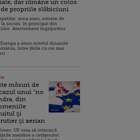
ale, dar rămâne un colos
de propriile slăbiciuni
repetiție: zona euro, extrem de
 la șocuri, în principal din
iilor. Avertisment îngrijorător
Europa a atins nivelul dinainte
omânia, între țările cu cei mai
eri
na
ște măsuri de
 cazul unui ”no
ndra, din
Domeniile
uitul şi
rutier şi aerian
imes: UE vrea să interzică
 țările membre a cetăţenilor