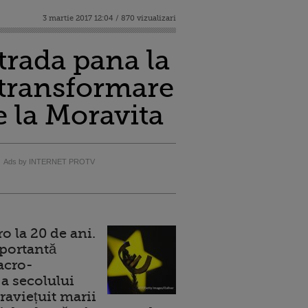
3 martie 2017 12:04 / 870 vizualizari
trada pana la
 transformare
e la Moravita
Ads by INTERNET PROTV
 la 20 de ani.
portantă
acro-
a secolului
raviețuit marii