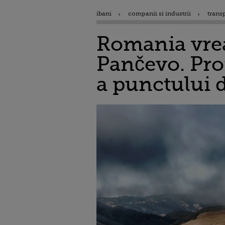
ibani
companii si industrii
trans
Romania vrea
Pančevo. Pro
a punctului d