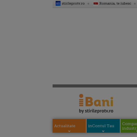
stirileprotv.ro
Romania, te iubesc
Compani
Actualitate
inContul Tau
industri