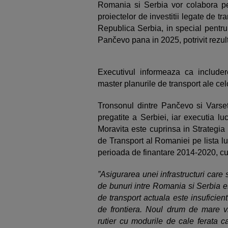
Romania si Serbia vor colabora pen
proiectelor de investitii legate de t
Republica Serbia, in special pentru
Pančevo pana in 2025, potrivit rezulta
Executivul informeaza ca includere
master planurile de transport ale cel
Tronsonul dintre Pančevo si Varset
pregatite a Serbiei, iar executia l
Moravita este cuprinsa in Strategi
de Transport al Romaniei pe lista lun
perioada de finantare 2014-2020, c
”Asigurarea unei infrastructuri care
de bunuri intre Romania si Serbia es
de transport actuala este insuficien
de frontiera. Noul drum de mare vi
rutier cu modurile de cale ferata c