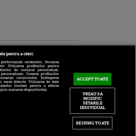
Sport.ro
ele pentru a oferi:
 performanței reclamelor. Stocarea
v. Utilizarea profilurilor pentru
ilurilor de conținut personalizat.
 personalizate. Crearea profilurilor
rmanței conținutului. Înțelegerea
ACCEPT TOATE
n surse diferite. Utilizarea de date
 datelor limitate pentru a selecta
 prin scanarea dispozitivului.
Atmosferă din altă lume la
ntru
VREAU SA
prezentarea lui Mohamed
ita lui,
MODIFIC
Salah la Trabzonspor pe
t tată!
SETARILE
Papara Park
INDIVIDUAL
, Adela
A plecat de la Manchester
rol
City pentru 50.000.000€ și a
V
semnat cu alt club din
RESPING TOATE
Premier League!
pă o
n film, Sir
După 15 ani la Fiorentina,
se