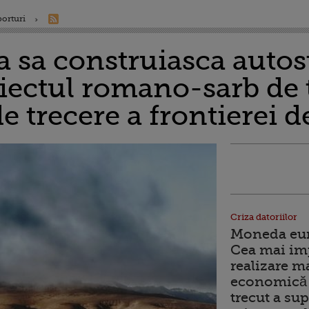
porturi
 sa construiasca autos
iectul romano-sarb de
e trecere a frontierei d
Criza datoriilor
Moneda euro
Cea mai im
realizare m
economică 
trecut a sup