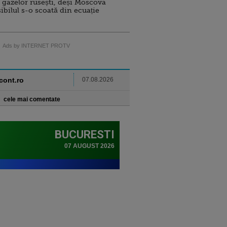
 gazelor rusești, deși Moscova
sibilul s-o scoată din ecuație
Ads by INTERNET PROTV
ncont.ro
07.08.2026
cele mai comentate