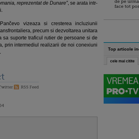
de pe urma
Romania, reprezentat de Dunare”
, se arata intr-
face tot po
i.
–Pančevo vizeaza si cresterea incluziunii
 transfrontaliera, precum si dezvoltarea unitara
la sa suporte traficul rutier de persoane si de
a, prin intermediul realizarii de noi conexiuni
Top articole i
.
cele mai citite
t
Twitter
RSS Feed
04