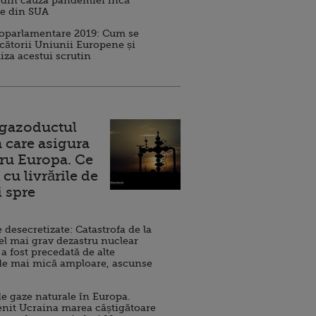
 din cauza pandemiei încă
ve din SUA
roparlamentare 2019: Cum se
cătorii Uniunii Europene și
iza acestui scrutin
 gazoductul
 care asigura
ru Europa. Ce
cu livrările de
i spre
esecretizate: Catastrofa de la
el mai grav dezastru nuclear
 a fost precedată de alte
de mai mică amploare, ascunse
e gaze naturale în Europa.
nit Ucraina marea câștigătoare