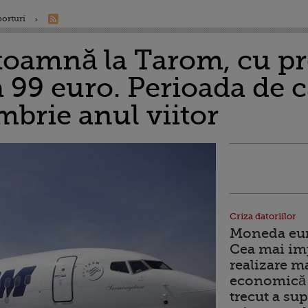
porturi
toamnă la Tarom, cu pr
 99 euro. Perioada de c
mbrie anul viitor
Criza datoriilor
Moneda euro
Cea mai im
realizare m
economică 
trecut a sup