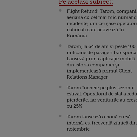
Pe acelasi subiect:
Flight Refund: Tarom, compani
aeriană cu cel mai mic număr d
incidente, din cei șase operatori
naționali care activează în
România
Tarom, la 64 de ani și peste 100
milioane de pasageri transportaț
Lanseză prima aplicaţie mobilă
din istoria companiei şi
implementează primul Client
Relations Manager
Tarom încheie pe plus sezonul
estival. Operatorul de stat a red
pierderile, iar veniturile au cres
cu 25%
Tarom lansează o nouă cursă
internă, cu frecvență zilnică din
noiembrie