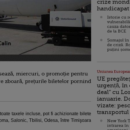
crize mondi
handicapat 
Istorie cu 
vulnerabilă
cauza dator
de la BCE
Șomajul în 
de criză. R
puțini șom
Uniunea Europea
sează, miercuri, o promoție pentru
UE pregăte
e zboară, prețurile biletelor pornind
urgență, în
deal” cu Lo
ianuarie. 
vizate: pesc
transportul 
toate taxele incluse, pot fi achizionate bilete
Roma, Salonic, Tbilisi, Odesa, între Timişoara
New York T
intrarea în