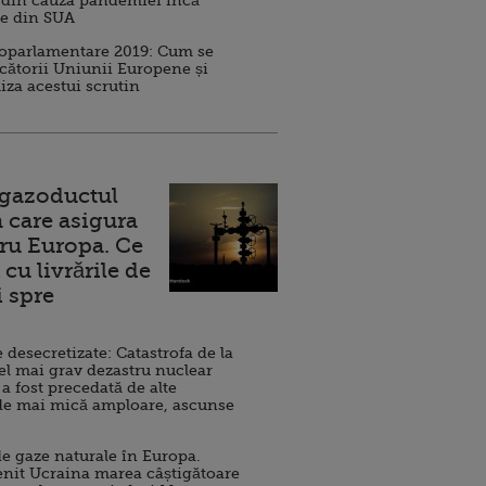
 din cauza pandemiei încă
ve din SUA
roparlamentare 2019: Cum se
cătorii Uniunii Europene și
iza acestui scrutin
 gazoductul
 care asigura
ru Europa. Ce
cu livrările de
i spre
esecretizate: Catastrofa de la
el mai grav dezastru nuclear
 a fost precedată de alte
de mai mică amploare, ascunse
e gaze naturale în Europa.
nit Ucraina marea câștigătoare