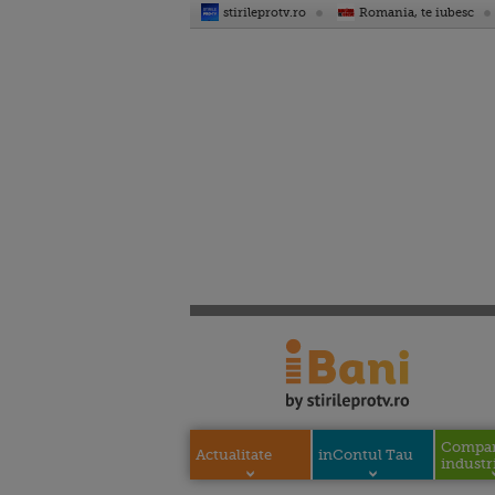
stirileprotv.ro
Romania, te iubesc
Compani
Actualitate
inContul Tau
industri