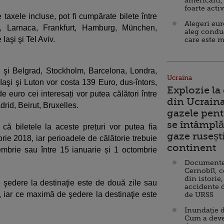
americani,
foarte acti
 taxele incluse, pot fi cumpărate bilete între
Alegeri eu
u, Larnaca, Frankfurt, Hamburg, München,
aleg condu
Iaşi şi Tel Aviv.
care este m
i şi Belgrad, Stockholm, Barcelona, Londra,
Ucraina
Iaşi şi Luton vor costa 139 Euro, dus-întors,
Explozie la
e euro cei interesați vor putea călători între
din Ucraina
rid, Beirut, Bruxelles.
gazele pent
se întâmplă 
ă biletele la aceste prețuri vor putea fia
gaze ruseșt
rie 2018, iar perioadele de călătorie trebuie
continent
embrie sau între 15 ianuarie și 1 octombrie
Documente d
Cernobîl, c
din istorie,
edere la destinaţie este de două zile sau
accidente 
iar ce maximă de şedere la destinaţie este
de URSS
Inundație d
Cum a deve