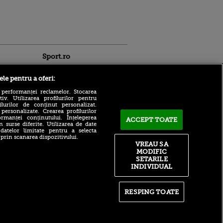
Sport.ro
ele pentru a oferi:
 performanței reclamelor. Stocarea
v. Utilizarea profilurilor pentru
ilurilor de conținut personalizat.
 personalizate. Crearea profilurilor
rmanței conținutului. Înțelegerea
ACCEPT TOATE
n surse diferite. Utilizarea de date
Ioan Varga, „salvat” de
 datelor limitate pentru a selecta
ldau din
polonezi. Au venit banii la
 prin scanarea dispozitivului.
 și
CFR Cluj!
VREAU SA
 logodnica
MODIFIC
 sunt
Obiectiv măreț pentru
SETARILE
ă criminală
Interul lui Cristi Chivu în
INDIVIDUAL
Liga Campionilor
ntru
ita lui,
Bogdan Lobonț și Cristi
t tată!
Pulhac, invitații lui Andru
RESPING TOATE
Nenciu la Matinal, ACUM,
, Adela
pe VOYO SPORT 1
rol
V