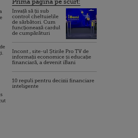
Prima pagina pe scurt:
Invață să ții sub
a
control cheltuielile
e
de sărbători. Cum
funcționează cardul
de cumpărături
 de
Incont , site-ul Știrile Pro TV de
i.
informații economice și educație
financiară, a devenit iBani
10 reguli pentru decizii financiare
inteligente
us
cut