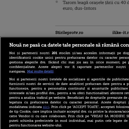
Tarom leagă orașele țării cu 40 
euro, dus-întors
Stirileprotv.ro
ilike-it.
Nouă ne pasă ca datele tale personale să rămână con
Noi și partenerii noștri
201
stocăm și/sau accesăm informații pe disp
identificatorii cookie unici pentru prelucrarea datelor cu caracter person
gestiona alegerile dvs. făcând clic mai jos sau în orice moment, pe 
confidențialitate. Aceste alegeri vor fi raportate partenerilor noștr
navigarea.
Mai multe detalii
Noi si partenerii nostri (retelele de socializare si agentiile de publicita
Care este mâncarea
furnizorii nostri de servicii de date analitice) prelucram date pentru a p
preferată a lui Florin
functioneze, pentru a personaliza continutul si anunturile publicitare
Dumitrescu. Juratul
interesele si/sau profilul dvs., pentru a va oferi functionalitati aferente ret
MastrerChef a vorbit despre
pentru a analiza traficul pe website. Beneficiati de drepturile prevazute de
începuturile în bucătărie
legatura cu prelucrarea datelor cu caracter personal. Aceste drepturi 
Horoscop 9 august 2026, cu
aici
modalitatea indicata
. Prin click pe “ACCEPT TOATE”, acceptati folosire
Neti Sandu. Încep să vină
de tip Cookie, care implica inclusiv acceptul dvs. cu privire la stocarea/acc
bani în cont
catre Vendor-ii cu care colaboram. Prin click pe “VREAU SA MODIFIC 
puteti schimba preferintele in mod individual, mai putin cele legate de 
Elon Musk a refuzat accesul
pentru functionarea website-ului.
Ucrainei la Starlink pentru