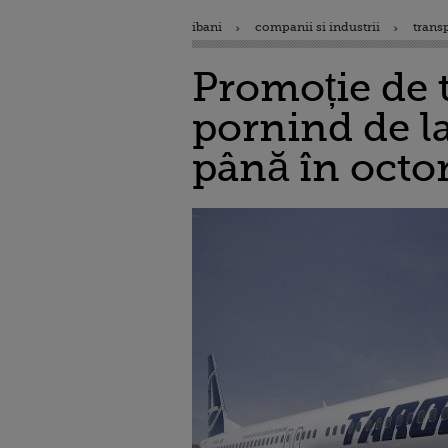
ibani
companii si industrii
trans
Promoție de 
pornind de la
până în octo