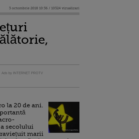
3 octombrie 2018 10:36 / 10324 vizualizari
ețuri
ălătorie,
Ads by INTERNET PROTV
 la 20 de ani.
portantă
acro-
a secolului
raviețuit marii