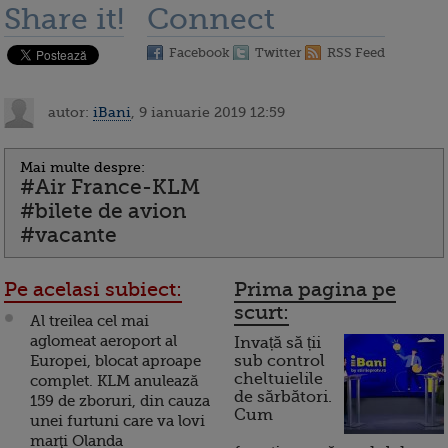
Share it!
Connect
Facebook
Twitter
RSS Feed
autor:
iBani
, 9 ianuarie 2019 12:59
Mai multe despre:
#Air France-KLM
#bilete de avion
#vacante
Pe acelasi subiect:
Prima pagina pe
scurt:
Al treilea cel mai
aglomeat aeroport al
Invață să ții
Europei, blocat aproape
sub control
cheltuielile
complet. KLM anulează
de sărbători.
159 de zboruri, din cauza
Cum
unei furtuni care va lovi
marţi Olanda