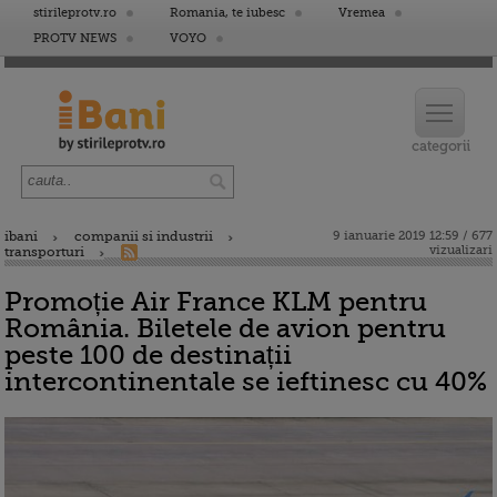
stirileprotv.ro
Romania, te iubesc
Vremea
PROTV NEWS
VOYO
ibani
companii si industrii
9 ianuarie 2019 12:59 / 677
vizualizari
transporturi
Promoție Air France KLM pentru
România. Biletele de avion pentru
peste 100 de destinații
intercontinentale se ieftinesc cu 40%