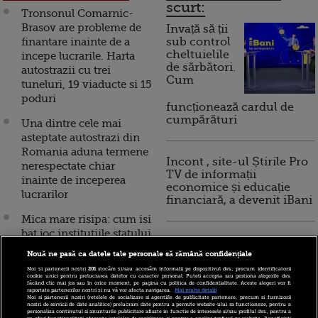
scurt:
Tronsonul Comarnic-
Brasov are probleme de
Invață să ții
finantare inainte de a
sub control
cheltuielile
incepe lucrarile. Harta
de sărbători.
autostrazii cu trei
Cum
tuneluri, 19 viaducte si 15
poduri
funcționează cardul de
cumpărături
Una dintre cele mai
asteptate autostrazi din
Romania aduna termene
Incont , site-ul Știrile Pro
nerespectate chiar
TV de informații
inainte de inceperea
economice și educație
lucrarilor
financiară, a devenit iBani
Mica mare risipa: cum isi
bat joc institutiile statului
10 reguli pentru decizii
de banii nostri, reactia
financiare inteligente
Nouă ne pasă ca datele tale personale să rămână confidențiale
bancherilor la
Noi și partenerii noștri
201
stocăm și/sau accesăm informații pe dispozitivul dvs., precum identificatorii
“electoRATA” lui Ponta si
cookie unici pentru prelucrarea datelor cu caracter personal. Puteți accepta sau gestiona alegerile dvs.
făcând clic mai jos sau în orice moment, pe pagina cu politica de confidențialitate. Aceste alegeri vor fi
Dacia pierde anual peste
raportate partenerilor noștri și nu vă vor afecta navigarea.
Mai multe detalii
Noi si partenerii nostri (retelele de socializare si agentiile de publicitate partenere, precum si furnizorii
14 mil. euro din cauza
nostri de servicii de date analitice) prelucram date pentru a permite website-ului sa functioneze, pentru a
personaliza continutul si anunturile publicitare afisate in functie de interesele si/sau profilul dvs., pentru a