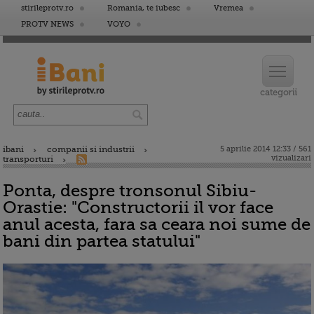
stirileprotv.ro
Romania, te iubesc
Vremea
PROTV NEWS
VOYO
ibani
companii si industrii
5 aprilie 2014 12:33 / 561
vizualizari
transporturi
Ponta, despre tronsonul Sibiu-
Orastie: "Constructorii il vor face
anul acesta, fara sa ceara noi sume de
bani din partea statului"