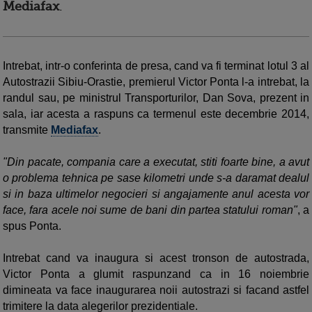
Mediafax
.
Intrebat, intr-o conferinta de presa, cand va fi terminat lotul 3 al
Autostrazii Sibiu-Orastie, premierul Victor Ponta l-a intrebat, la
randul sau, pe ministrul Transporturilor, Dan Sova, prezent in
sala, iar acesta a raspuns ca termenul este decembrie 2014,
transmite
Mediafax
.
"Din pacate, compania care a executat, stiti foarte bine, a avut
o problema tehnica pe sase kilometri unde s-a daramat dealul
si in baza ultimelor negocieri si angajamente anul acesta vor
face, fara acele noi sume de bani din partea statului roman"
, a
spus Ponta.
Intrebat cand va inaugura si acest tronson de autostrada,
Victor Ponta a glumit raspunzand ca in 16 noiembrie
dimineata va face inaugurarea noii autostrazi si facand astfel
trimitere la data alegerilor prezidentiale.