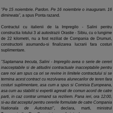
"Pe 15 noiembrie. Pardon. Pe 16 noiembrie o inauguram. 16
dimineata",
a spus Ponta razand.
Contractul cu italienii de la Impregilo - Salini pentru
constructia lotului 3 al autostrazii Orastie - Sibiu, cu o lungime
de 22 kilometri, nu a fost reziliat de Compania de Drumuri,
constructorii asumandu-si finalizarea lucrarii fara costuri
suplimentare.
"Saptamana trecuta, Salini - Impregilo avea o serie de cereri
inacceptabile si de atitudini contractuale inacceptabile pentru
care noi am spus ca ori se revine in limitele contractului si se
termina acest contract cu rezolvarea alunecarilor de teren fara
costuri suplimentare, asa cum a spus si Comisia Europeana,
asa cum au stabilit si expertii agreati de comun acord de catre
parti, in caz contrar urmand sa reziliem. Pana ieri, ora 12:00,
si-au dat acceptul pentru cererile formulate de catre Compania
Nationala de Autostrazi"
, declara, marti, ministrul