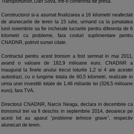
Transporturilor, Dan Sova, intr-o conferinta de presa.
Constructorul si-a asumat finalizarea a 16 kilometri neafectati
de alunecarile de teren la 15 iulie, urmand ca la jumatatea
lunii noiembrie sa fie incheiate lucrarile pentru diferenta de 6
kilometri cu probleme, fara costuri suplimentare pentru
CNADNR, potrivit sursei citate.
Contractul pentru acest tronson a fost semnat in mai 2011,
avand o valoare de 182,9 milioane euro. CNADNR a
inaugurat la finele anului trecut loturile 1,2 si 4 ale acestei
autostrazi, cu o lungime totala de 60,5 kilometri, realizate in
urma unei investitii totale de 1,46 miliarde lei (326,5 milioane
euro), fara TVA.
Directorul CNADNR, Narcis Neaga, declara in decembrie ca
tronsonul trei va fi deschis in septembrie 2014, deoarece pe
acest lot au aparut
"probleme tehnice grave"
, respectiv
alunecari de teren.