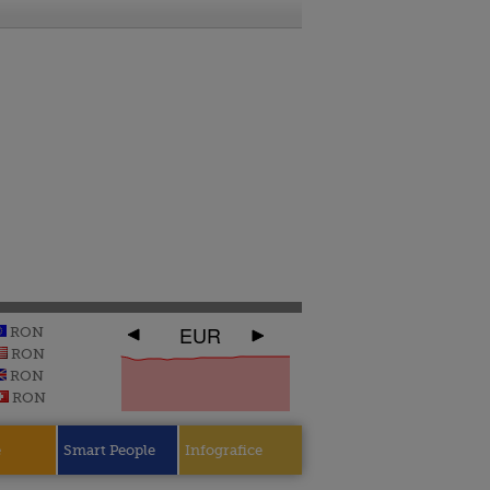
EUR
RON
RON
RON
RON
e
Smart People
Infografice