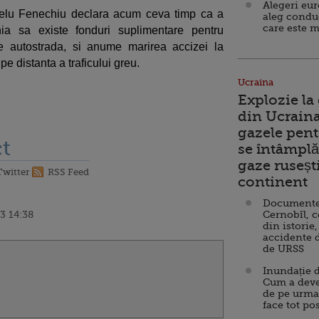
Alegeri eu
 Relu Fenechiu declara acum ceva timp ca a
aleg condu
care este m
ia sa existe fonduri suplimentare pentru
de autostrada, si anume marirea accizei la
pe distanta a traficului greu.
Ucraina
Explozie la
din Ucraina
gazele pent
t
se întâmplă 
gaze ruseșt
Twitter
RSS Feed
continent
Documente d
3 14:38
Cernobîl, c
din istorie,
accidente 
de URSS
Inundație d
Cum a deve
de pe urma
face tot po