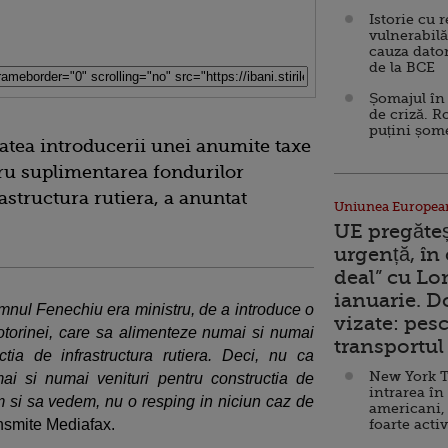
Istorie cu 
vulnerabilă
cauza dator
de la BCE
Șomajul în 
de criză. R
puțini șom
tatea introducerii unei anumite taxe
ru suplimentarea fondurilor
astructura rutiera, a anuntat
Uniunea Europea
UE pregăte
urgență, în
deal” cu Lo
ianuarie. 
nul Fenechiu era ministru, de a introduce o
vizate: pesc
otorinei, care sa alimenteze numai si numai
transportul 
tia de infrastructura rutiera. Deci, nu ca
New York T
mai si numai venituri pentru constructia de
intrarea în
am si sa vedem, nu o resping in niciun caz de
americani,
ansmite Mediafax.
foarte acti