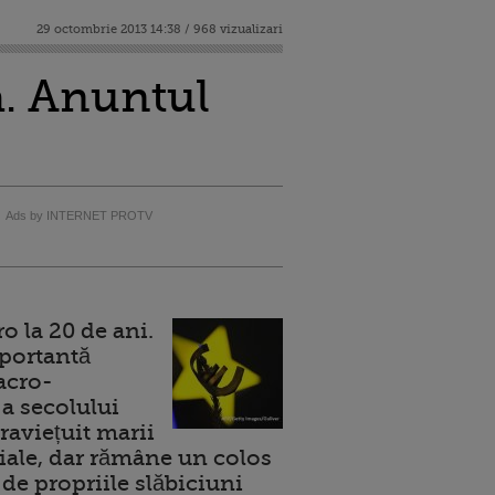
29 octombrie 2013 14:38 / 968 vizualizari
a. Anuntul
Ads by INTERNET PROTV
 la 20 de ani.
portantă
acro-
a secolului
raviețuit marii
ale, dar rămâne un colos
de propriile slăbiciuni