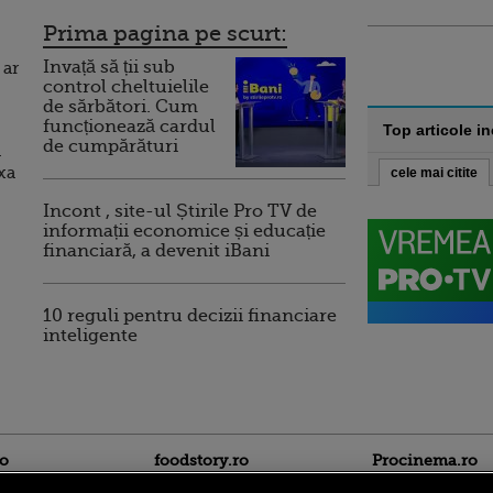
Prima pagina pe scurt:
Invață să ții sub
 ar
control cheltuielile
de sărbători. Cum
funcționează cardul
Top articole i
de cumpărături
a
xa
cele mai citite
Incont , site-ul Știrile Pro TV de
informații economice și educație
financiară, a devenit iBani
10 reguli pentru decizii financiare
inteligente
ro
foodstory.ro
Procinema.ro