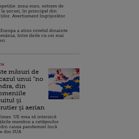
repetiție: zona euro, extrem de
 la șocuri, în principal din
iilor. Avertisment îngrijorător
Europa a atins nivelul dinainte
omânia, între țările cu cei mai
eri
na
ște măsuri de
 cazul unui ”no
ndra, din
Domeniile
uitul şi
rutier şi aerian
imes: UE vrea să interzică
 țările membre a cetăţenilor
 din cauza pandemiei încă
ve din SUA