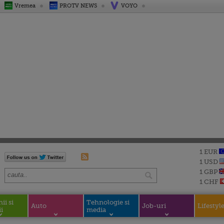
Vremea
PROTV NEWS
VOYO
1 EUR
1 USD
1 GBP
1 CHF
i si
Tehnologie si
Auto
Job-uri
Lifestyl
i
media