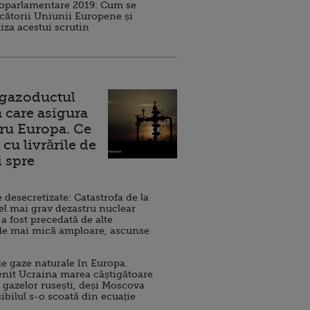
roparlamentare 2019: Cum se
cătorii Uniunii Europene și
iza acestui scrutin
 gazoductul
 care asigura
ru Europa. Ce
cu livrările de
i spre
esecretizate: Catastrofa de la
el mai grav dezastru nuclear
 a fost precedată de alte
de mai mică amploare, ascunse
e gaze naturale în Europa.
nit Ucraina marea câștigătoare
 gazelor rusești, deși Moscova
sibilul s-o scoată din ecuație