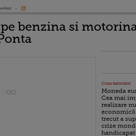
porturi
 pe benzina si motorin
Ponta
Criza datoriilor
Moneda euro
Cea mai im
realizare m
economică 
trecut a sup
crize mondi
handicapat 