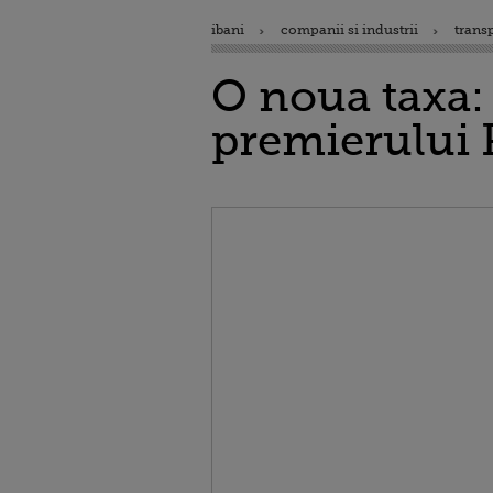
ibani
companii si industrii
trans
O noua taxa:
premierului 