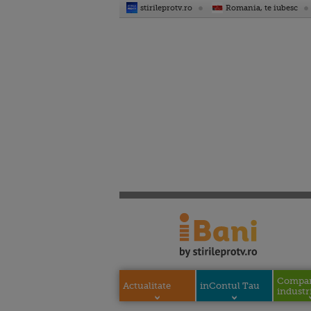
stirileprotv.ro
Romania, te iubesc
Compani
Actualitate
inContul Tau
industri