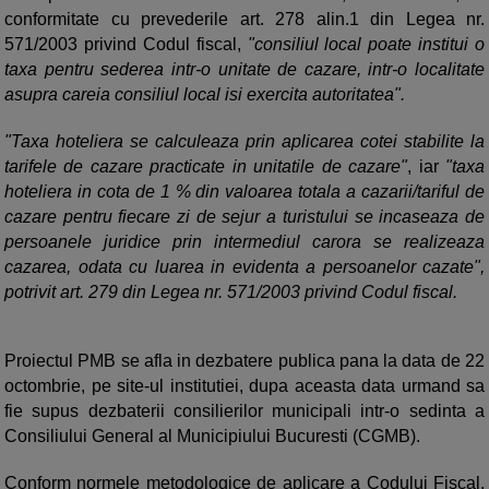
conformitate cu prevederile art. 278 alin.1 din Legea nr.
571/2003 privind Codul fiscal,
"consiliul local poate institui o
taxa pentru sederea intr-o unitate de cazare, intr-o localitate
asupra careia consiliul local isi exercita autoritatea".
"Taxa hoteliera se calculeaza prin aplicarea cotei stabilite la
tarifele de cazare practicate in unitatile de cazare"
, iar
"taxa
hoteliera in cota de 1 % din valoarea totala a cazarii/tariful de
cazare pentru fiecare zi de sejur a turistului se incaseaza de
persoanele juridice prin intermediul carora se realizeaza
cazarea, odata cu luarea in evidenta a persoanelor cazate",
potrivit art. 279 din Legea nr. 571/2003 privind Codul fiscal.
Proiectul PMB se afla in dezbatere publica pana la data de 22
octombrie, pe site-ul institutiei, dupa aceasta data urmand sa
fie supus dezbaterii consilierilor municipali intr-o sedinta a
Consiliului General al Municipiului Bucuresti (CGMB).
Conform normele metodologice de aplicare a Codului Fiscal,