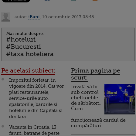
autor:
iBani
, 10 octombrie 2013 08:48
Mai multe despre:
#hoteluri
#Bucuresti
#taxa hoteliera
Pe acelasi subiect:
Prima pagina pe
scurt:
Impozitul forfetar, in
vigoare din 2014. Cat vor
Invață să ții
plati restaurantele,
sub control
cheltuielile
service-urile auto,
de sărbători.
spalatoriile, barurile si
Cum
hotelurile din Capitala si
din tara
funcționează cardul de
cumpărături
Vacanta in Croatia. 13
faruri, batrane de peste