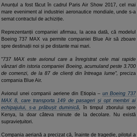
Anunțul a fost făcut în cadrul Paris Air Show 2017, cel mai
mare eveniment al industriei aeronautice mondiale, unde s-a
semat contractul de achiziție.
Reprezentanții companiei afirmau, la acea dată, că modelul
Boeing 737 MAX va permite companiei Blue Air să zboare
spre destinații noi și pe distante mai mari.
”
737 MAX este avionul care a înregistrat cele mai rapide
vânzari din istoria companiei Boeing, acumuland peste 3.700
de comenzi, de la 87 de clienți din întreaga lume”,
preciza
compania Blue Air.
Avionul unei companii aeriene din Etiopia –
un Boeing 737
MAX 8, care transporta 149 de pasageri și opt membri ai
echipajului, s-a prăbușit duminică
, în timpul zborului spre
Kenya, la doar câteva minute de la decolare. Nu există
supraviețuitori.
Compania aeriană a precizat că, înainte de tragedie, pilotul a