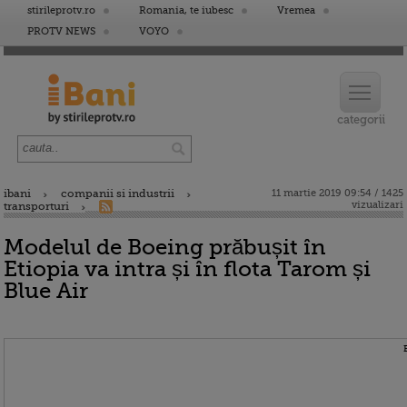
stirileprotv.ro
Romania, te iubesc
Vremea
PROTV NEWS
VOYO
ibani
companii si industrii
11 martie 2019 09:54 / 1425
vizualizari
transporturi
Modelul de Boeing prăbușit în
Etiopia va intra și în flota Tarom și
Blue Air