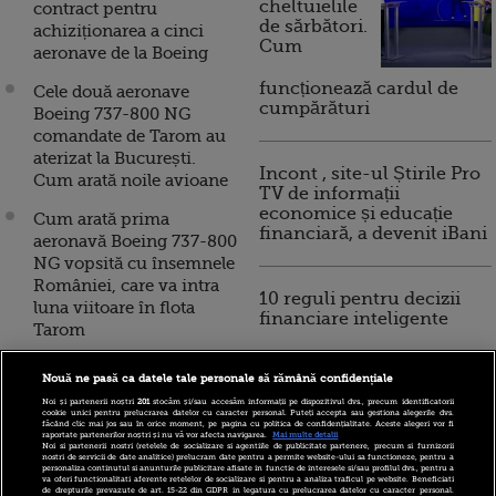
cheltuielile
contract pentru
de sărbători.
achiziționarea a cinci
Cum
aeronave de la Boeing
funcționează cardul de
Cele două aeronave
cumpărături
Boeing 737-800 NG
comandate de Tarom au
aterizat la București.
Incont , site-ul Știrile Pro
Cum arată noile avioane
TV de informații
economice și educație
Cum arată prima
financiară, a devenit iBani
aeronavă Boeing 737-800
NG vopsită cu însemnele
României, care va intra
10 reguli pentru decizii
luna viitoare în flota
financiare inteligente
Tarom
Tarom își mărește flota.
Nouă ne pasă ca datele tale personale să rămână confidențiale
Încă două aeronave
Noi și partenerii noștri
201
stocăm și/sau accesăm informații pe dispozitivul dvs., precum identificatorii
Boeing 737-800 NG
cookie unici pentru prelucrarea datelor cu caracter personal. Puteți accepta sau gestiona alegerile dvs.
făcând clic mai jos sau în orice moment, pe pagina cu politica de confidențialitate. Aceste alegeri vor fi
aterizează la București,
raportate partenerilor noștri și nu vă vor afecta navigarea.
Mai multe detalii
Noi si partenerii nostri (retelele de socializare si agentiile de publicitate partenere, precum si furnizorii
în iunie
nostri de servicii de date analitice) prelucram date pentru a permite website-ului sa functioneze, pentru a
personaliza continutul si anunturile publicitare afisate in functie de interesele si/sau profilul dvs., pentru a
va oferi functionalitati aferente retelelor de socializare si pentru a analiza traficul pe website. Beneficiati
Blue Air cumpara sase
de drepturile prevazute de art. 15-22 din GDPR in legatura cu prelucrarea datelor cu caracter personal.