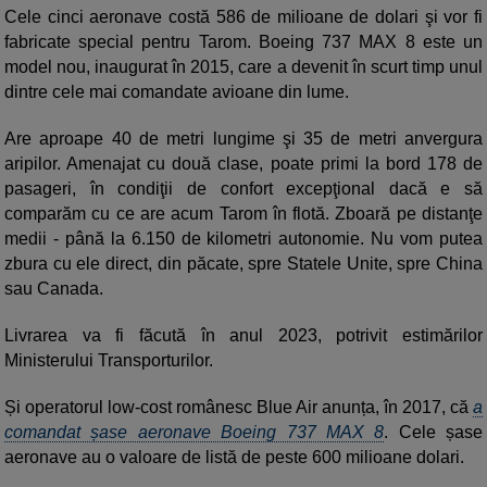
Cele cinci aeronave costă 586 de milioane de dolari şi vor fi
fabricate special pentru Tarom. Boeing 737 MAX 8 este un
model nou, inaugurat în 2015, care a devenit în scurt timp unul
dintre cele mai comandate avioane din lume.
Are aproape 40 de metri lungime şi 35 de metri anvergura
aripilor. Amenajat cu două clase, poate primi la bord 178 de
pasageri, în condiţii de confort excepţional dacă e să
comparăm cu ce are acum Tarom în flotă. Zboară pe distanţe
medii - până la 6.150 de kilometri autonomie. Nu vom putea
zbura cu ele direct, din păcate, spre Statele Unite, spre China
sau Canada.
Livrarea va fi făcută în anul 2023, potrivit estimărilor
Ministerului Transporturilor.
Și operatorul low-cost românesc Blue Air anunța, în 2017, că
a
comandat șase aeronave Boeing 737 MAX 8
. Cele șase
aeronave au o valoare de listă de peste 600 milioane dolari.