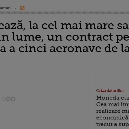
porturi
ză, la cel mai mare s
in lume, un contract p
a a cinci aeronave de l
Criza datoriilor
Moneda euro
Cea mai im
realizare m
economică 
trecut a sup