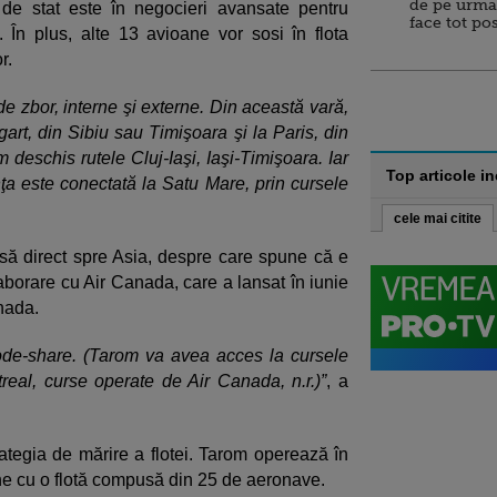
de pe urma
 de stat este în negocieri avansate pentru
face tot po
În plus, alte 13 avioane vor sosi în flota
r.
e zbor, interne şi externe. Din această vară,
gart, din Sibiu sau Timişoara şi la Paris, din
deschis rutele Cluj-Iaşi, Iaşi-Timişoara. Iar
Top articole i
ţa este conectată la Satu Mare, prin cursele
cele mai citite
ursă direct spre Asia, despre care spune că e
laborare cu Air Canada, care a lansat în iunie
anada.
ode-share. (Tarom va avea acces la cursele
real, curse operate de Air Canada, n.r.)”
, a
rategia de mărire a flotei. Tarom operează în
rne cu o flotă compusă din 25 de aeronave.