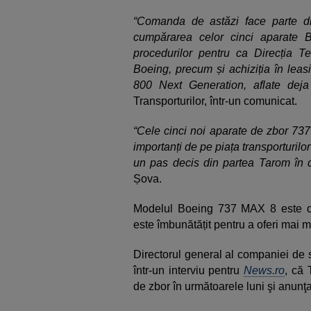
“Comanda de astăzi face parte di
cumpărarea celor cinci aparate
procedurilor pentru ca Direcția T
Boeing, precum și achiziția în lea
800 Next Generation, aflate deja
Transporturilor, într-un comunicat.
“Cele cinci noi aparate de zbor 73
importanți de pe piața transporturilo
un pas decis din partea Tarom în d
Șova.
Modelul Boeing 737 MAX 8 este do
este îmbunătățit pentru a oferi mai mar
Directorul general al companiei de st
într-un interviu pentru
News.ro
, că 
de zbor în următoarele luni şi anunţa i