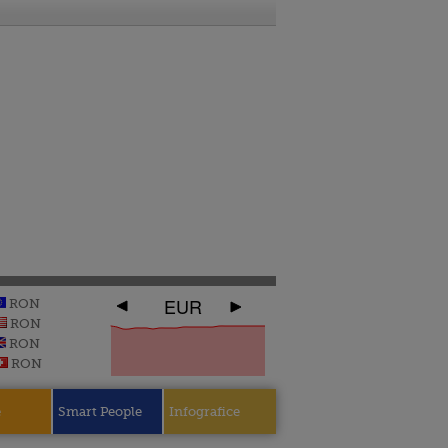
EUR
RON
RON
RON
RON
e
Smart People
Infografice