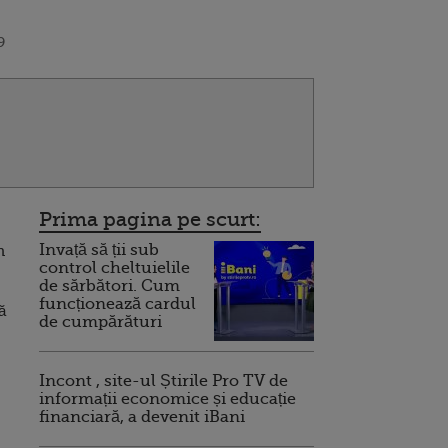
9
Prima pagina pe scurt:
Invață să ții sub
n
control cheltuielile
de sărbători. Cum
funcționează cardul
ă
de cumpărături
Incont , site-ul Știrile Pro TV de
informații economice și educație
financiară, a devenit iBani