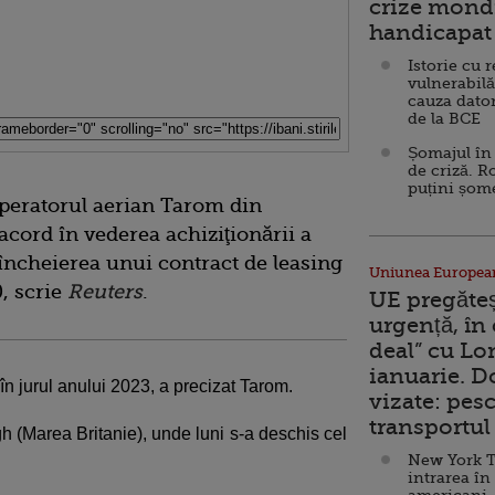
crize mondi
handicapat 
Istorie cu 
vulnerabilă
cauza dator
de la BCE
Șomajul în 
de criză. R
puțini șom
peratorul aerian Tarom din
cord în vederea achiziţionării a
încheierea unui contract de leasing
Uniunea Europea
, scrie
Reuters
.
UE pregăte
urgență, în
deal” cu Lo
ianuarie. 
 în jurul anului 2023, a precizat Tarom.
vizate: pesc
transportul 
h (Marea Britanie), unde luni s-a deschis cel
.
New York T
intrarea în