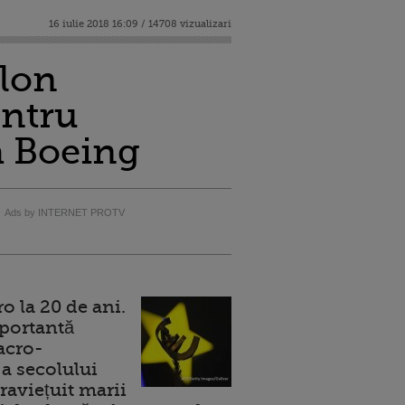
16 iulie 2018 16:09 / 14708 vizualizari
alon
entru
a Boeing
Ads by INTERNET PROTV
 la 20 de ani.
portantă
acro-
a secolului
raviețuit marii