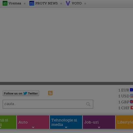
Vremea
PROTV NEWS
VOYO
1 EUR
1 USD
1 GBP
1 CHF
i si
Tehnologie si
Auto
Job-uri
Lifestyl
i
media