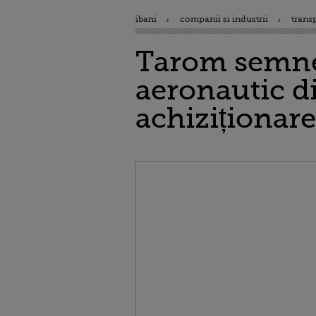
ibani
companii si industrii
trans
Tarom semnea
aeronautic d
achiziționare