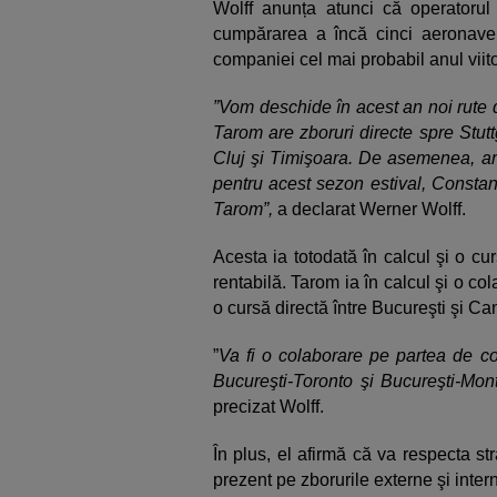
Wolff anunța atunci că operatorul
cumpărarea a încă cinci aeronave. 
companiei cel mai probabil anul viito
”Vom deschide în acest an noi rute d
Tarom are zboruri directe spre Stutt
Cluj şi Timişoara. De asemenea, am 
pentru acest sezon estival, Constan
Tarom”,
a declarat Werner Wolff.
Acesta ia totodată în calcul şi o c
rentabilă. Tarom ia în calcul şi o co
o cursă directă între Bucureşti şi C
”
Va fi o colaborare pe partea de c
Bucureşti-Toronto şi Bucureşti-Mont
precizat Wolff.
În plus, el afirmă că va respecta st
prezent pe zborurile externe şi inte