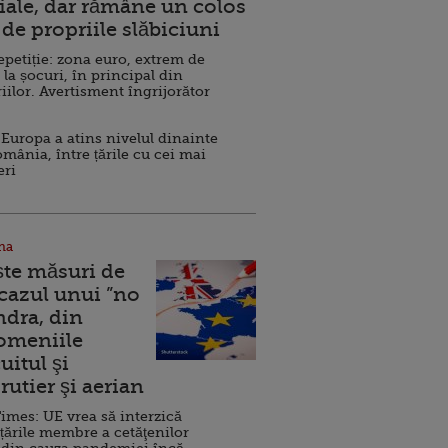
ale, dar rămâne un colos
de propriile slăbiciuni
repetiție: zona euro, extrem de
 la șocuri, în principal din
iilor. Avertisment îngrijorător
Europa a atins nivelul dinainte
omânia, între țările cu cei mai
eri
na
ște măsuri de
 cazul unui ”no
ndra, din
Domeniile
uitul şi
rutier şi aerian
imes: UE vrea să interzică
 țările membre a cetăţenilor