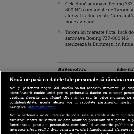
Cele două aeronave Boeing 737
800 NG comandate de Tarom a
aterizat la București. Cum arată
noile avioane
Tarom își mărește flota. Încă d
aeronave Boeing 737-800 NG
aterizează la București, în iunie
Stirileprotv.ro
ilike-it.
Nouă ne pasă ca datele tale personale să rămână con
Noi și partenerii noștri
201
stocăm și/sau accesăm informații pe disp
identificatorii cookie unici pentru prelucrarea datelor cu caracter person
gestiona alegerile dvs. făcând clic mai jos sau în orice moment, pe 
confidențialitate. Aceste alegeri vor fi raportate partenerilor noștr
navigarea.
Mai multe detalii
Ford a dezvăluit numele
noului său pickup electric.
Noi si partenerii nostri (retelele de socializare si agentiile de publicita
Fathom va avea un preț de
furnizorii nostri de servicii de date analitice) prelucram date pentru a p
sub 30.000 de dolari
functioneze, pentru a personaliza continutul si anunturile publicitare
interesele si/sau profilul dvs., pentru a va oferi functionalitati aferente ret
Un cuplu care a cumpărat o