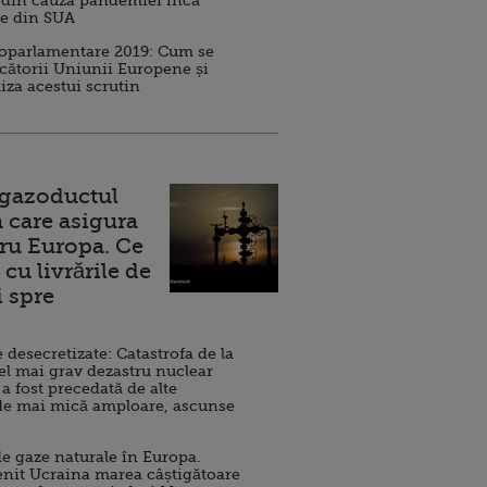
 din cauza pandemiei încă
ve din SUA
roparlamentare 2019: Cum se
cătorii Uniunii Europene și
iza acestui scrutin
 gazoductul
 care asigura
ru Europa. Ce
cu livrările de
i spre
esecretizate: Catastrofa de la
el mai grav dezastru nuclear
 a fost precedată de alte
de mai mică amploare, ascunse
e gaze naturale în Europa.
nit Ucraina marea câștigătoare