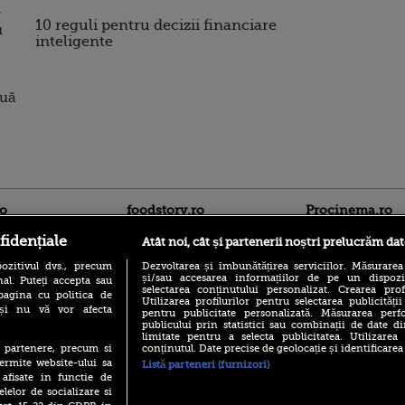
-
10 reguli pentru decizii financiare
u
inteligente
ouă
ro
foodstory.ro
Procinema.ro
fidențiale
Atât noi, cât și partenerii noștri prelucrăm dat
ozitivul dvs., precum
Dezvoltarea și îmbunătățirea serviciilor. Măsurarea
și/sau accesarea informațiilor de pe un dispoziti
al. Puteți accepta sau
selectarea conținutului personalizat. Crearea prof
pagina cu politica de
Utilizarea profilurilor pentru selectarea publicității
i și nu vă vor afecta
pentru publicitate personalizată. Măsurarea perfo
publicului prin statistici sau combinații de date di
limitate pentru a selecta publicitatea. Utilizarea
(P) Descoperă Lumea
Emoții intense pe
conținutul. Date precise de geolocație și identificarea
te partenere, precum si
Evenimentelor din România
Sebastian Stan! Iub
ermite website-ului sa
Listă parteneri (furnizori)
cu Transilvania Events!
Annabelle, l-a făcu
 afisate in functie de
(P) Raku, gaming intens și o
elelor de socializare si
Din 14 septembrie
pauză binemeritată cu...