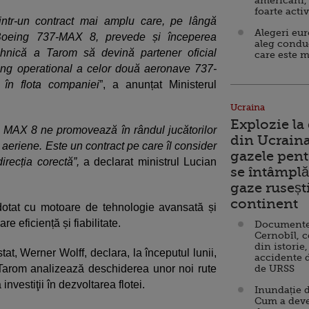
americani,
foarte acti
ntr-un contract mai amplu care, pe lângă
Alegeri eu
 Boeing 737-MAX 8, prevede și începerea
aleg condu
ehnică a Tarom să devină partener oficial
care este m
sing operational a celor două aeronave 737-
 în flota companiei
”, a anunțat Ministerul
Ucraina
Explozie la
7 MAX 8 ne promovează în rândul jucătorilor
din Ucraina
r aeriene. Este un contract pe care îl consider
gazele pent
irecția corectă”,
a declarat ministrul Lucian
se întâmplă 
gaze ruseșt
continent
tat cu motoare de tehnologie avansată și
e eficiență și fiabilitate.
Documente d
Cernobîl, c
din istorie,
at, Werner Wolff, declara, la începutul lunii,
accidente 
Tarom analizează deschiderea unor noi rute
de URSS
nvestiţii în dezvoltarea flotei.
Inundație d
Cum a deve