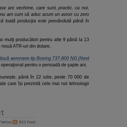
 ani vechime, care sunt, practic, ca noi,
ci nu am cum să aduc acum un avion cu zero
 că toată producţia este prevândută până în
 mulţi producători pentru alte 9 până la 13
e nouă ATR-uri din dotare.
ouă aeronave tip Boeing 737-800 NG (Next
g operaţional pentru o perioadă de şapte ani.
eunește, până în 22 iulie, peste 70 000 de
iale care își prezintă cele mai noi tehnologii
t
Twitter
RSS Feed