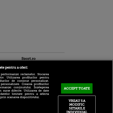
Sport.ro
ele pentru a oferi:
 performanței reclamelor. Stocarea
v. Utilizarea profilurilor pentru
ilurilor de conținut personalizat.
 personalizate. Crearea profilurilor
rmanței conținutului. Înțelegerea
ACCEPT TOATE
n surse diferite. Utilizarea de date
 datelor limitate pentru a selecta
Bayern – Aston Villa LIVE
ntru
 prin scanarea dispozitivului.
pe VOYO SPORT 1, azi, de la
ita lui,
VREAU SA
ora 15:00
t tată!
MODIFIC
SETARILE
FCSB ”și-a găsit portar”:
, Adela
”Valoarea lui e mare”
INDIVIDUAL