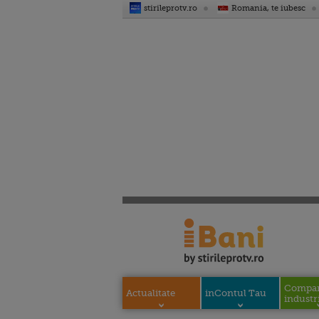
stirileprotv.ro
Romania, te iubesc
Compani
Actualitate
inContul Tau
industri