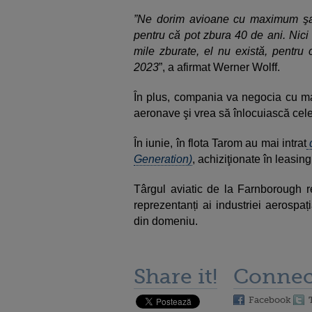
”Ne dorim avioane cu maximum şase
pentru că pot zbura 40 de ani. Ni
mile zburate, el nu există, pentru
2023
”, a afirmat Werner Wolff.
În plus, compania va negocia cu mai
aeronave şi vrea să înlocuiască cel
În iunie, în flota Tarom au mai intrat
d
Generation)
, achiziţionate în leasin
Târgul aviatic de la Farnborough r
reprezentanți ai industriei aerospaț
din domeniu.
Share it!
Connec
Facebook