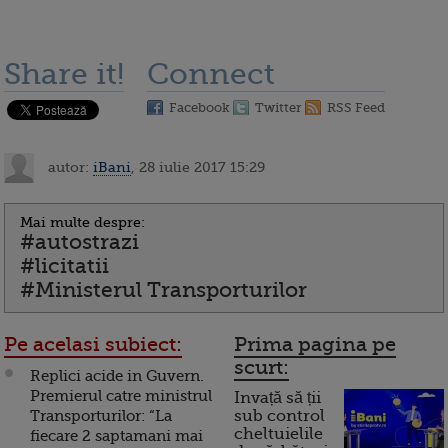
Share it!
Connect
Facebook
Twitter
RSS Feed
autor:
iBani
, 28 iulie 2017 15:29
Mai multe despre:
#autostrazi
#licitatii
#Ministerul Transporturilor
Pe acelasi subiect:
Prima pagina pe
scurt:
Replici acide in Guvern.
Premierul catre ministrul
Invață să ții
Transporturilor: “La
sub control
cheltuielile
fiecare 2 saptamani mai