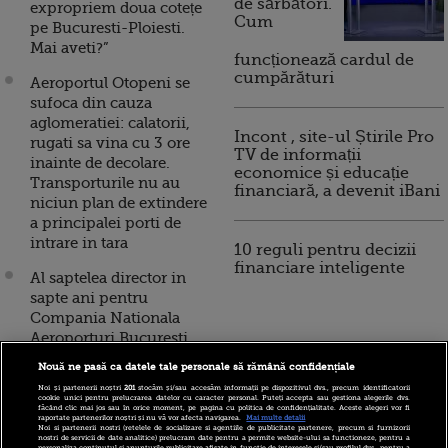
de sărbători.
expropriem doua cotețe
Cum
pe Bucuresti-Ploiesti.
Mai aveti?”
funcționează cardul de
cumpărături
Aeroportul Otopeni se
sufoca din cauza
aglomeratiei: calatorii,
Incont , site-ul Știrile Pro
rugati sa vina cu 3 ore
TV de informații
inainte de decolare.
economice și educație
Transporturile nu au
financiară, a devenit iBani
niciun plan de extindere
a principalei porti de
intrare in tara
10 reguli pentru decizii
financiare inteligente
Al saptelea director in
sapte ani pentru
Compania Nationala
Aeroporturi Bucuresti.
Bogdan Mandrescu a
Nouă ne pasă ca datele tale personale să rămână confidențiale
terminat liceul in 2006 si
Noi și partenerii noștri
201
stocăm și/sau accesăm informații pe dispozitivul dvs., precum identificatorii
a fost consilier al
cookie unici pentru prelucrarea datelor cu caracter personal. Puteți accepta sau gestiona alegerile dvs.
făcând clic mai jos sau în orice moment, pe pagina cu politica de confidențialitate. Aceste alegeri vor fi
ministrului
raportate partenerilor noștri și nu vă vor afecta navigarea.
Mai multe detalii
Noi si partenerii nostri (retelele de socializare si agentiile de publicitate partenere, precum si furnizorii
Transporturilor
nostri de servicii de date analitice) prelucram date pentru a permite website-ului sa functioneze, pentru a
personaliza continutul si anunturile publicitare afisate in functie de interesele si/sau profilul dvs., pentru a