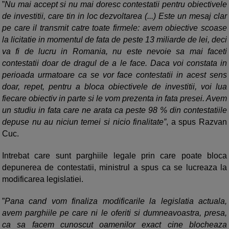
”
Nu mai accept si nu mai doresc contestatii pentru obiectivele
de investitii, care tin in loc dezvoltarea (...) Este un mesaj clar
pe care il transmit catre toate firmele: avem obiective scoase
la licitatie in momentul de fata de peste 13 miliarde de lei, deci
va fi de lucru in Romania, nu este nevoie sa mai faceti
contestatii doar de dragul de a le face. Daca voi constata in
perioada urmatoare ca se vor face contestatii in acest sens
doar, repet, pentru a bloca obiectivele de investitii, voi lua
fiecare obiectiv in parte si le vom prezenta in fata presei. Avem
un studiu in fata care ne arata ca peste 98 % din contestatiile
depuse nu au niciun temei si nicio finalitate”
, a spus Razvan
Cuc.
Intrebat care sunt parghiile legale prin care poate bloca
depunerea de contestatii, ministrul a spus ca se lucreaza la
modificarea legislatiei.
”
Pana cand vom finaliza modificarile la legislatia actuala,
avem parghiile pe care ni le oferiti si dumneavoastra, presa,
ca sa facem cunoscut oamenilor exact cine blocheaza