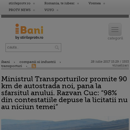
stirileprotv.ro
Romania, te iubesc
Vremea
PROTV NEWS
VOYO
ibani
companii si industrii
28 iulie 2017 15:29 / 1553
vizualizari
transporturi
Ministrul Transporturilor promite 90
km de autostrada noi, pana la
sfarsitul anului. Razvan Cuc: “98%
din contestatiile depuse la licitatii nu
au niciun temei”