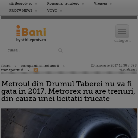
stirileprotv.ro
Romania, te iubesc
Vremea
PROTV NEWS
VOYO
ibani
companii si industrii
23 ianuarie 2017 15:38 / 598
vizualizari
transporturi
Metroul din Drumul Taberei nu va fi
gata in 2017. Metrorex nu are trenuri,
din cauza unei licitatii trucate