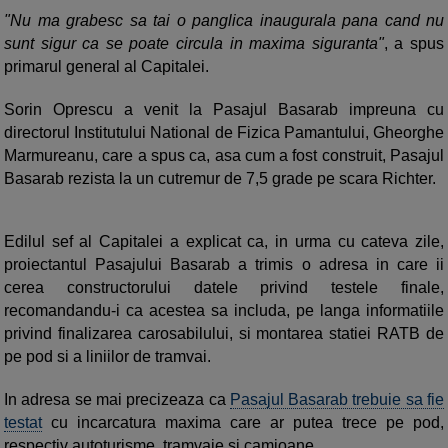
"Nu ma grabesc sa tai o panglica inaugurala pana cand nu
sunt sigur ca se poate circula in maxima siguranta"
, a spus
primarul general al Capitalei.
Sorin Oprescu a venit la Pasajul Basarab impreuna cu
directorul Institutului National de Fizica Pamantului, Gheorghe
Marmureanu, care a spus ca, asa cum a fost construit, Pasajul
Basarab rezista la un cutremur de 7,5 grade pe scara Richter.
Edilul sef al Capitalei a explicat ca, in urma cu cateva zile,
proiectantul Pasajului Basarab a trimis o adresa in care ii
cerea constructorului datele privind testele finale,
recomandandu-i ca acestea sa includa, pe langa informatiile
privind finalizarea carosabilului, si montarea statiei RATB de
pe pod si a liniilor de tramvai.
In adresa se mai precizeaza ca
Pasajul Basarab trebuie sa fie
testat
cu incarcatura maxima care ar putea trece pe pod,
respectiv autoturisme, tramvaie si camioane.