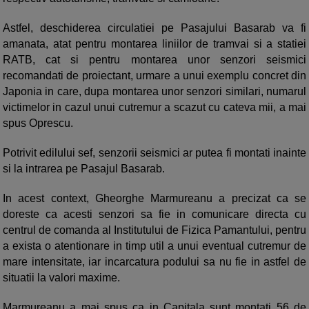
Astfel, deschiderea circulatiei pe Pasajului Basarab va fi
amanata, atat pentru montarea liniilor de tramvai si a statiei
RATB, cat si pentru montarea unor senzori seismici
recomandati de proiectant, urmare a unui exemplu concret din
Japonia in care, dupa montarea unor senzori similari, numarul
victimelor in cazul unui cutremur a scazut cu cateva mii, a mai
spus Oprescu.
Potrivit edilului sef, senzorii seismici ar putea fi montati inainte
si la intrarea pe Pasajul Basarab.
In acest context, Gheorghe Marmureanu a precizat ca se
doreste ca acesti senzori sa fie in comunicare directa cu
centrul de comanda al Institutului de Fizica Pamantului, pentru
a exista o atentionare in timp util a unui eventual cutremur de
mare intensitate, iar incarcatura podului sa nu fie in astfel de
situatii la valori maxime.
Marmureanu a mai spus ca in Capitala sunt montati 56 de