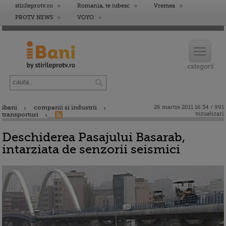
stirileprotv.ro
Romania, te iubesc
Vremea
PROTV NEWS
VOYO
ibani
companii si industrii
26 martie 2011 16:34 / 991
vizualizari
transporturi
Deschiderea Pasajului Basarab,
intarziata de senzorii seismici