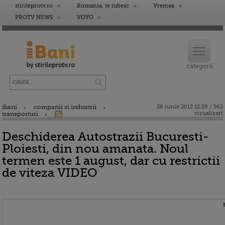
stirileprotv.ro
Romania, te iubesc
Vremea
PROTV NEWS
VOYO
ibani
companii si industrii
28 iunie 2012 12:29 / 562
vizualizari
transporturi
Deschiderea Autostrazii Bucuresti-
Ploiesti, din nou amanata. Noul
termen este 1 august, dar cu restrictii
de viteza VIDEO