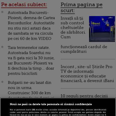
Pe acelasi subiect:
Prima pagina pe
scurt:
Autostrada Bucuresti-
Ploiesti, demna de Cartea
Invață să ții
Recordurilor. Autoritatile
sub control
cheltuielile
nu stiu nici astazi daca
de sărbători.
de sambata se va circula
Cum
pe cei 60 de km VIDEO
funcționează cardul de
Tara termenelor ratate.
cumpărături
Autostrada Soarelui nu
va fi gata nici la 30 iunie,
iar Bucuresti-Ploiesti va
Incont , site-ul Știrile Pro
fi deschisa la timp… doar
TV de informații
pentru biciclisti
economice și educație
financiară, a devenit iBani
Bulgarii ne-au lasat din
nou in urma.
Construiesc 300 de km
10 reguli pentru decizii
de autostrada, in 4 ani, si
financiare inteligente
cu bani de la altii VIDEO
Nouă ne pasă ca datele tale personale să rămână confidențiale
Noi și partenerii noștri
201
stocăm și/sau accesăm informații pe dispozitivul dvs., precum identificatorii
Premierul: “Trebuie sa
cookie unici pentru prelucrarea datelor cu caracter personal. Puteți accepta sau gestiona alegerile dvs.
făcând clic mai jos sau în orice moment, pe pagina cu politica de confidențialitate. Aceste alegeri vor fi