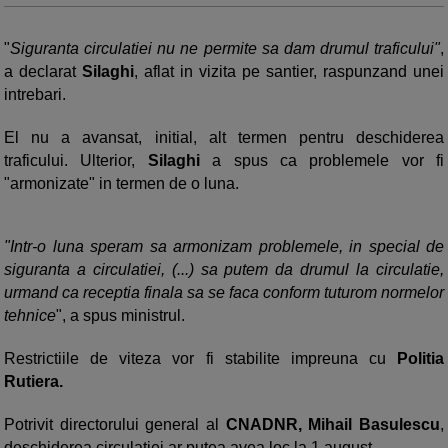
"
Siguranta circulatiei nu ne permite sa dam drumul traficului"
,
a declarat
Silaghi
, aflat in vizita pe santier, raspunzand unei
intrebari.
El nu a avansat, initial, alt termen pentru deschiderea
traficului. Ulterior,
Silaghi
a spus ca problemele vor fi
"armonizate" in termen de o luna.
"Intr-o luna speram sa armonizam problemele, in special de
siguranta a circulatiei, (...) sa putem da drumul la circulatie,
urmand ca receptia finala sa se faca conform tuturom normelor
tehnice
", a spus ministrul.
Restrictiile de viteza vor fi stabilite impreuna cu
Politia
Rutiera.
Potrivit directorului general al
CNADNR, Mihail Basulescu
,
deschiderea circulatiei ar putea avea loc la 1 august.