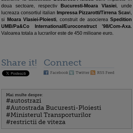
doua sectoare, respectiv
Bucuresti-Moara Vlasiei
, unde
lucreaza consortiul italian
Impressa Pizzarotti/Tirrena Scav
i,
si
Moara Vlasiei-Ploiesti
, construit de asocierea
Spedition
UMB/Pa&Co International/Euroconstruct '98/Com-Axa
.
Valoarea totala a lucrarilor este de 450 milioane euro.
Share it!
Connect
Facebook
Twitter
RSS Feed
Mai multe despre:
#autostrazi
#Autostrada Bucuresti-Ploiesti
#Ministerul Transporturilor
#restrictii de viteza