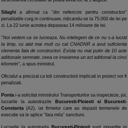
Silaghi
a afirmat ca "din nefericire pentru constructori"
penalitatile curg in continuare, ridicandu-se la 75.000 de lei pe
zi. La 22 iunie acestea depaseau 14 milioane de lei.
"
Noi vedem ca se lucreaza. Nu intelegem de ce nu s-a lucrat
la timp, cu atat mai mult cu cat CNADNR a avut suficienta
clementa fata de constructori. Exista nu mai putin de 10 acte
aditionale semnate, ceea ce inseamna un act aditional la cinci
kilometri"
, a spus ministrul.
Oficialul a precizat ca toti constructorii implicati in proiect vor fi
penalizati.
Ponta
i-a solicitat ministrului Transporturilor sa inspecteze, joi,
lucrarile la autostrazile
Bucuresti-Ploiesti si Bucuresti-
Constanta
(A2), iar firmelor care au depasit termenele de
executie sa le aplice "fara mila" sanctiuni.
Lucrarile la autostrada
Bucuresti-Ploiesti
sunt impartite in