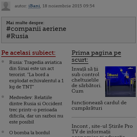
autor:
iBani
, 18 noiembrie 2015 09:54
Mai multe despre:
#companii aeriene
#Rusia
Pe acelasi subiect:
Prima pagina pe
scurt:
Rusia: Tragedia aviatica
din Sinai este un act
Invață să ții
terorist. "La bord a
sub control
cheltuielile
explodat echivalentul a 1
de sărbători.
kg de TNT"
Cum
Medvedev: Relatiile
funcționează cardul de
dintre Rusia si Occident
cumpărături
trec printr-o perioada
dificila, dar un razboi nu
este posibil
Incont , site-ul Știrile Pro
TV de informații
O bomba la bordul