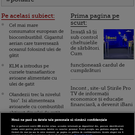
Pe acelasi subiect:
Prima pagina pe
scurt:
Cel mai mare
consumator european de
Invață să ții
biocombustibil. Gigantul
sub control
cheltuielile
aerian care traversează
de sărbători.
oceanul folosind ulei de
Cum
gătit
funcționează cardul de
KLM a introdus pe
cumpărături
cursele transatlantice
avioane alimentate cu
ulei de gatit
Incont , site-ul Știrile Pro
TV de informații
Olandezii trec la nivelul
economice și educație
“bio”. Isi alimenteaza
financiară, a devenit iBani
avioanele cu combustibil
obtinut din ulei de gatit,
iar aeroportul din
Nouă ne pasă ca datele tale personale să rămână confidențiale
10 reguli pentru decizii
Amsterdam devine “bio-
Noi și partenerii noștri
201
stocăm și/sau accesăm informații pe dispozitivul dvs., precum identificatorii
financiare inteligente
cookie unici pentru prelucrarea datelor cu caracter personal. Puteți accepta sau gestiona alegerile dvs.
port”
făcând clic mai jos sau în orice moment, pe pagina cu politica de confidențialitate. Aceste alegeri vor fi