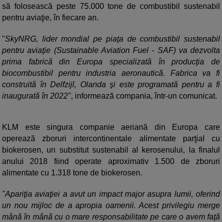
să folosească peste 75.000 tone de combustibil sustenabil
pentru aviaţie, în fiecare an.
"
SkyNRG, lider mondial pe piaţa de combustibil sustenabil
pentru aviaţie (Sustainable Aviation Fuel - SAF) va dezvolta
prima fabrică din Europa specializată în producţia de
biocombustibil pentru industria aeronautică. Fabrica va fi
construită în Delfzijl, Olanda şi este programată pentru a fi
inaugurată în 2022"
, informează compania, într-un comunicat.
KLM este singura companie aeriană din Europa care
operează zboruri intercontinentale alimentate parţial cu
biokerosen, un substitut sustenabil al kerosenului, la finalul
anului 2018 fiind operate aproximativ 1.500 de zboruri
alimentate cu 1.318 tone de biokerosen.
"Apariţia aviaţiei a avut un impact major asupra lumii, oferind
un nou mijloc de a apropia oamenii. Acest privilegiu merge
mână în mână cu o mare responsabilitate pe care o avem faţă