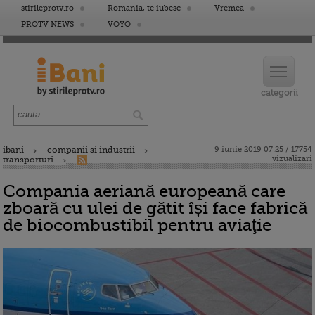
stirileprotv.ro
Romania, te iubesc
Vremea
PROTV NEWS
VOYO
ibani
companii si industrii
9 iunie 2019 07:25 / 17754
vizualizari
transporturi
Compania aeriană europeană care
zboară cu ulei de gătit își face fabrică
de biocombustibil pentru aviaţie