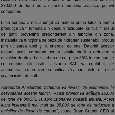
270.000 de tone pe an pentru industria aviatică, potrivit
companiei.
Linia aeriană a mai anunţat că materia primă folosită pentru
producţie va fi formată din deşeuri reziduale, cum ar fi uleiul
de gătit, provenind preponderent din fabricile din zonă.
Instalaţia va funcţiona pe bază de hidrogen sustenabil, produs
prin utilizarea apei şi a energiei eoliene. Datorită acestor
opţiuni, acest carburant pentru aviaţie oferă o reducere a
emisiilor de dioxid de carbon de cel puţin 85% în comparaţie
cu combustibilii fosili. Utilizarea SAF va contribui, de
asemenea, la o reducere semnificativă a particulelor ultra-fine
şi a emisiilor de sulf.
Aeroportul Amsterdam Schiphol va investi, de asemenea, în
dezvoltarea acestei fabrici. "Acest proiect va adăuga 15.000
de tone de bioGPL la aprovizionarea noastră anuală. Acest
lucru înseamnă mai mult de 35.000 de tone de reducere a
emisiilor de dioxid de carbon"
, spune Bram Gräber, CEO al