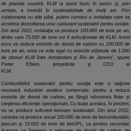
de planeta noastră. KLM ia acest lucru în serios şi, prin
urmare, a investit în sustenabilitate de mulţi ani. Prin
colaborarea cu alte părţi, putem construi o instalaţie care va
accelera dezvoltarea unui carburant sustenabil pentru aviaţie.
Din anul 2022, instalaţia va produce 100.000 de tone pe an,
dintre care 75.000 de tone vor fi achiziţionate de KLM. Acest
lucru va reduce emisiile de dioxid de carbon cu 200.000 de
tone pe an, ceea ce este egal cu emisiile eliberate de 1.000
de zboruri KLM între Amsterdam şi Rio de Janeiro
", spune
Pieter Elbers, preşedinte şi CEO al
KLM.
Combustibilul sustenabil pentru aviaţie este o opţiune
necesară industriei aviatice comerciale, pentru a reduce
emisiile de dioxid de carbon, pe lângă reînnoirea flotei şi
creşterea eficienţei operaţionale. Cu toate acestea, în prezent,
nu se produce suficient kerosen sustenabil. Din anul 2022,
centrala va produce anual 100.000 de tone de biocombustibil,
precum şi 15.000 de tone de bioGPL, ca produs secundar.
Aceasta va însemna o reducere de dioxid de carbon de