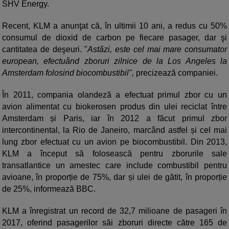
SHV Energy.
Recent, KLM a anunţat că, în ultimii 10 ani, a redus cu 50%
consumul de dioxid de carbon pe fiecare pasager, dar şi
cantitatea de deşeuri. "
Astăzi, este cel mai mare consumator
european, efectuând zboruri zilnice de la Los Angeles la
Amsterdam folosind biocombustibil",
precizează companiei.
În 2011, compania olandeză a efectuat primul zbor cu un
avion alimentat cu biokerosen produs din ulei reciclat între
Amsterdam și Paris, iar în 2012 a făcut primul zbor
intercontinental, la Rio de Janeiro, marcând astfel și cel mai
lung zbor efectuat cu un avion pe biocombustibil. Din 2013,
KLM a început să folosească pentru zborurile sale
transatlantice un amestec care include combustibil pentru
avioane, în proporție de 75%, dar și ulei de gătit, în proporție
de 25%, informează BBC.
KLM a înregistrat un record de 32,7 milioane de pasageri în
2017, oferind pasagerilor săi zboruri directe către 165 de