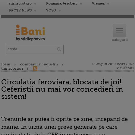
stirileprotv.ro
Romania, te iubesc
Vremea
PROTV NEWS
VOYO
ibani
companii si industrii
18 august 2010 15:09 / 147
vizualizari
transporturi
Circulatia feroviara, blocata de joi!
Ceferistii nu mai vor concedieri in
sistem!
Trenurile ar putea fi oprite pe sine, incepand de
maine, in urma unei greve generale pe care
sindicalistii de la CFR intentioneza sa o