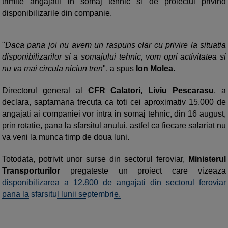
trimite angajatii in somaj tehnic si de proiectul privind
disponibilizarile din companie.
"
Daca pana joi nu avem un raspuns clar cu privire la situatia
disponibilizarilor si a somajului tehnic, vom opri activitatea si
nu va mai circula niciun tren
", a spus
Ion Molea
.
Directorul general al
CFR Calatori, Liviu Pescarasu
, a
declara, saptamana trecuta ca toti cei aproximativ 15.000 de
angajati ai companiei vor intra in somaj tehnic, din 16 august,
prin rotatie, pana la sfarsitul anului, astfel ca fiecare salariat nu
va veni la munca timp de doua luni.
Totodata, potrivit unor surse din sectorul feroviar,
Ministerul
Transporturilor
pregateste un proiect care vizeaza
disponibilizarea a 12.800 de angajati din sectorul feroviar
pana la sfarsitul lunii septembrie.