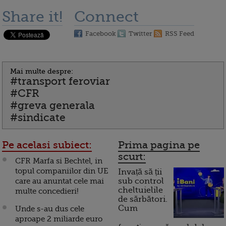
Share it!
Connect
Facebook
Twitter
RSS Feed
Mai multe despre:
#transport feroviar
#CFR
#greva generala
#sindicate
Pe acelasi subiect:
Prima pagina pe
scurt:
CFR Marfa si Bechtel, in
topul companiilor din UE
Invață să ții
care au anuntat cele mai
sub control
cheltuielile
multe concedieri!
de sărbători.
Cum
Unde s-au dus cele
aproape 2 miliarde euro