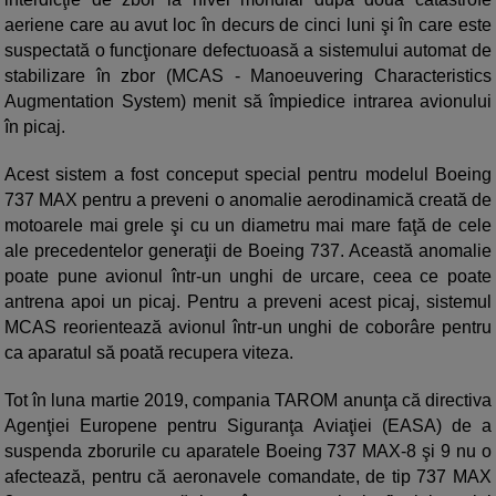
aeriene care au avut loc în decurs de cinci luni şi în care este
suspectată o funcţionare defectuoasă a sistemului automat de
stabilizare în zbor (MCAS - Manoeuvering Characteristics
Augmentation System) menit să împiedice intrarea avionului
în picaj.
Acest sistem a fost conceput special pentru modelul Boeing
737 MAX pentru a preveni o anomalie aerodinamică creată de
motoarele mai grele şi cu un diametru mai mare faţă de cele
ale precedentelor generaţii de Boeing 737. Această anomalie
poate pune avionul într-un unghi de urcare, ceea ce poate
antrena apoi un picaj. Pentru a preveni acest picaj, sistemul
MCAS reorientează avionul într-un unghi de coborâre pentru
ca aparatul să poată recupera viteza.
Tot în luna martie 2019, compania TAROM anunţa că directiva
Agenţiei Europene pentru Siguranţa Aviaţiei (EASA) de a
suspenda zborurile cu aparatele Boeing 737 MAX-8 şi 9 nu o
afectează, pentru că aeronavele comandate, de tip 737 MAX