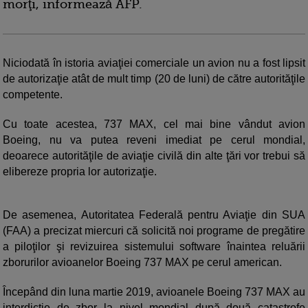
morţi, informează AFP.
Niciodată în istoria aviaţiei comerciale un avion nu a fost lipsit
de autorizaţie atât de mult timp (20 de luni) de către autorităţile
competente.
Cu toate acestea, 737 MAX, cel mai bine vândut avion
Boeing, nu va putea reveni imediat pe cerul mondial,
deoarece autorităţile de aviaţie civilă din alte ţări vor trebui să
elibereze propria lor autorizaţie.
De asemenea, Autoritatea Federală pentru Aviaţie din SUA
(FAA) a precizat miercuri că solicită noi programe de pregătire
a piloţilor şi revizuirea sistemului software înaintea reluării
zborurilor avioanelor Boeing 737 MAX pe cerul american.
Începând din luna martie 2019, avioanele Boeing 737 MAX au
interdicţie de zbor la nivel mondial după două catastrofe