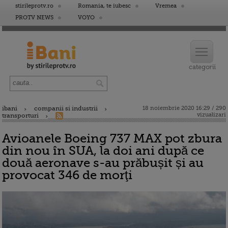
stirileprotv.ro
Romania, te iubesc
Vremea
PROTV NEWS
VOYO
ibani
companii si industrii
18 noiembrie 2020 16:29 / 290
vizualizari
transporturi
Avioanele Boeing 737 MAX pot zbura
din nou în SUA, la doi ani după ce
două aeronave s-au prăbușit și au
provocat 346 de morţi