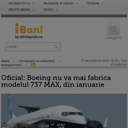
stirileprotv.ro
Romania, te iubesc
Vremea
PROTV NEWS
VOYO
ibani
companii si industrii
17 decembrie 2019 10:43 / 305
vizualizari
transporturi
Oficial: Boeing nu va mai fabrica
modelul 737 MAX, din ianuarie