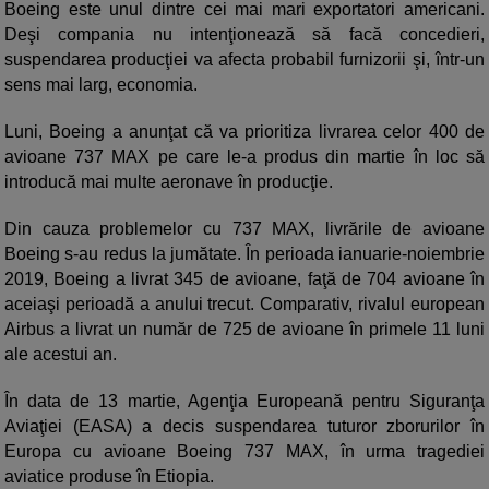
Boeing este unul dintre cei mai mari exportatori americani.
Deşi compania nu intenţionează să facă concedieri,
suspendarea producţiei va afecta probabil furnizorii şi, într-un
sens mai larg, economia.
Luni, Boeing a anunţat că va prioritiza livrarea celor 400 de
avioane 737 MAX pe care le-a produs din martie în loc să
introducă mai multe aeronave în producţie.
Din cauza problemelor cu 737 MAX, livrările de avioane
Boeing s-au redus la jumătate. În perioada ianuarie-noiembrie
2019, Boeing a livrat 345 de avioane, faţă de 704 avioane în
aceiaşi perioadă a anului trecut. Comparativ, rivalul european
Airbus a livrat un număr de 725 de avioane în primele 11 luni
ale acestui an.
În data de 13 martie, Agenţia Europeană pentru Siguranţa
Aviaţiei (EASA) a decis suspendarea tuturor zborurilor în
Europa cu avioane Boeing 737 MAX, în urma tragediei
aviatice produse în Etiopia.