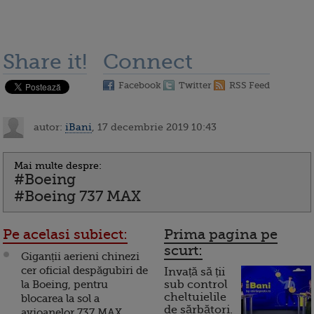
Share it!
Connect
Facebook
Twitter
RSS Feed
autor:
iBani
, 17 decembrie 2019 10:43
Mai multe despre:
#Boeing
#Boeing 737 MAX
Pe acelasi subiect:
Prima pagina pe
scurt:
Giganții aerieni chinezi
cer oficial despăgubiri de
Invață să ții
la Boeing, pentru
sub control
cheltuielile
blocarea la sol a
de sărbători.
avioanelor 737 MAX,