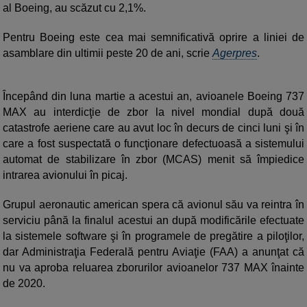
al Boeing, au scăzut cu 2,1%.
Pentru Boeing este cea mai semnificativă oprire a liniei de
asamblare din ultimii peste 20 de ani, scrie
Agerpres
.
Începând din luna martie a acestui an, avioanele Boeing 737
MAX au interdicţie de zbor la nivel mondial după două
catastrofe aeriene care au avut loc în decurs de cinci luni şi în
care a fost suspectată o funcţionare defectuoasă a sistemului
automat de stabilizare în zbor (MCAS) menit să împiedice
intrarea avionului în picaj.
Grupul aeronautic american spera că avionul său va reintra în
serviciu până la finalul acestui an după modificările efectuate
la sistemele software şi în programele de pregătire a piloţilor,
dar Administraţia Federală pentru Aviaţie (FAA) a anunţat că
nu va aproba reluarea zborurilor avioanelor 737 MAX înainte
de 2020.