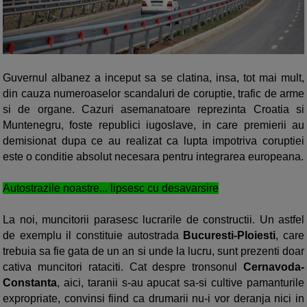
Guvernul albanez a inceput sa se clatina, insa, tot mai mult,
din cauza numeroaselor scandaluri de coruptie, trafic de arme
si de organe. Cazuri asemanatoare reprezinta Croatia si
Muntenegru, foste republici iugoslave, in care premierii au
demisionat dupa ce au realizat ca lupta impotriva coruptiei
este o conditie absolut necesara pentru integrarea europeana.
Autostrazile noastre... lipsesc cu desavarsire
La noi, muncitorii parasesc lucrarile de constructii. Un astfel
de exemplu il constituie autostrada
Bucuresti-Ploiesti
, care
trebuia sa fie gata de un an si unde la lucru, sunt prezenti doar
cativa muncitori rataciti. Cat despre tronsonul
Cernavoda-
Constanta
, aici, taranii s-au apucat sa-si cultive pamanturile
expropriate, convinsi fiind ca drumarii nu-i vor deranja nici in