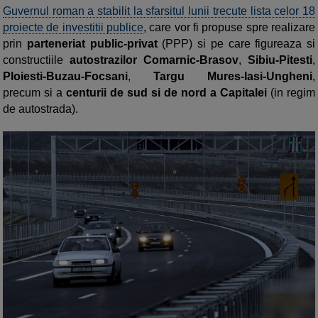
Guvernul roman a stabilit la sfarsitul lunii trecute lista celor 18
proiecte de investitii publice
, care vor fi propuse spre realizare
prin
parteneriat public-privat
(PPP) si pe care figureaza si
constructiile
autostrazilor Comarnic-Brasov
,
Sibiu-Pitesti
,
Ploiesti-Buzau-Focsani
,
Targu Mures-Iasi-Ungheni
,
precum si a
centurii de sud si de nord a Capitalei
(in regim
de autostrada).