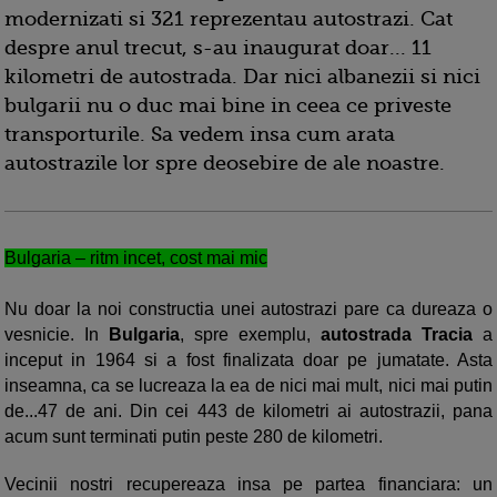
modernizati si 321 reprezentau autostrazi. Cat
despre anul trecut, s-au inaugurat doar... 11
kilometri de autostrada. Dar nici albanezii si nici
bulgarii nu o duc mai bine in ceea ce priveste
transporturile. Sa vedem insa cum arata
autostrazile lor spre deosebire de ale noastre.
Bulgaria – ritm incet, cost mai mic
Nu doar la noi constructia unei autostrazi pare ca dureaza o
vesnicie. In
Bulgaria
, spre exemplu,
autostrada Tracia
a
inceput in 1964 si a fost finalizata doar pe jumatate. Asta
inseamna, ca se lucreaza la ea de nici mai mult, nici mai putin
de...47 de ani. Din cei 443 de kilometri ai autostrazii, pana
acum sunt terminati putin peste 280 de kilometri.
Vecinii nostri recupereaza insa pe partea financiara: un