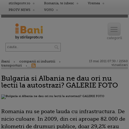
stirileprotv.ro
Romania, te iubesc
Vremea
PROTV NEWS
VOYO
ibani
companii si industrii
13 mai 2011 07:30 / 21560
vizualizari
transporturi
Bulgaria si Albania ne dau ori nu
lectii la autostrazi? GALERIE FOTO
Romania nu se poate lauda cu infrastructura. De
nicio culoare. In 2009, din cei aproape 82.000 de
kilometri de drumuri publice, doar 29,2% erau