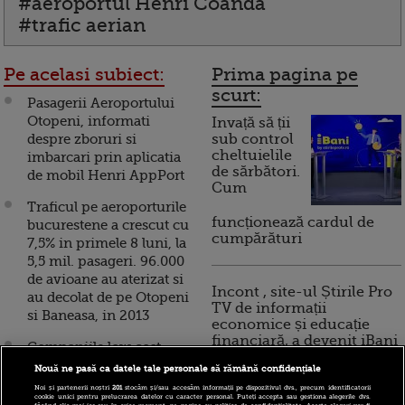
#aeroportul Henri Coanda
#trafic aerian
Pe acelasi subiect:
Prima pagina pe
scurt:
Pasagerii Aeroportului
Otopeni, informati
Invață să ții
despre zboruri si
sub control
cheltuielile
imbarcari prin aplicatia
de sărbători.
de mobil Henri AppPort
Cum
Traficul pe aeroporturile
funcționează cardul de
bucurestene a crescut cu
cumpărături
7,5% in primele 8 luni, la
5,5 mil. pasageri. 96.000
de avioane au aterizat si
Incont , site-ul Știrile Pro
au decolat de pe Otopeni
TV de informații
si Baneasa, in 2013
economice și educație
financiară, a devenit iBani
Companiile low cost
aduc record de pasageri
Nouă ne pasă ca datele tale personale să rămână confidențiale
pe Aeroportul Otopeni.
Noi și partenerii noștri
201
stocăm și/sau accesăm informații pe dispozitivul dvs., precum identificatorii
10 reguli pentru decizii
cookie unici pentru prelucrarea datelor cu caracter personal. Puteți accepta sau gestiona alegerile dvs.
Costurile care scumpesc