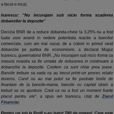
a facut-o inca).
Isarescu: “Nu incurajam sub nicio forma scaderea
dobanzilor la depozite“
Decizia BNR de a reduce dobanda-cheie la 3,25% nu a fost
luata usor avand in vedere potentiala reactie a ban­cilor
comerciale, cum am mai vazut, de a cobori in primul rand
dobanzile pe partea de economisire, a declarat Mugur
Isarescu, guvernatorul BNR.
„Nu incurajam sub nicio forma ca
masura noastra sa fie urmata de reducerea in continuare a
dobanzilor la depozite. Credem ca sunt chiar prea joase.
Bancile trebuie sa vada ca au trecut printr-un proces relativ
dureros. Cand nu au mai putut sa fie pastrate liniile de
finantare de la bancile-mama, bancile cu capital strain a
trebuit sa se ajusteze. Cred ca nu a fost un moment foarte
placut pentru ele
“, a spus ieri Isarescu, citat de
Ziarul
Financiar.
Pentru un job la Profi s-au batut 780 de romani. Care este