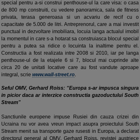
special pentru a-si construi penthouse-ul la care visa: o casa
de 800 mp construiti, cu vedere panoramica, sala de fitness
privata, terasa generoasa si un acvariu de recif cu o
capacitate de 5.000 de litri. Antreprenorul, care a mai investit
punctual in dezvoltare imobiliara, locuia langa actualul imobil
la momentul in care s-a hotarat sa construiasca blocul special
pentru a putea sa ridice o locuinta la inaltime pentru el.
Constructia a fost realizata intre 2008 si 2010, iar pe langa
penthouse-ul de la etajele 6 si 7, blocul mai cuprinde alte
circa 20 de unitati locative care au fost vandute aproape
integral, scrie
www.wall-street.ro
.
Seful OMV, Gerhard Roiss: “Europa s-ar impusca singura
in picior daca ar interzice constructia gazoductului South
Stream”
Sanctiunile europene impuse Rusiei din cauza crizei din
Ucraina nu vor avea vreun impact asupra proiectului South
Stream menit sa transporte gaze rusesti in Europa, a declarat
directorul general al OMV, Gerhard Roiss, revistei austriece