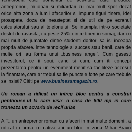
antreprenori, milionari si miliardari cu mai mult spor decat
orice alta zona a lumii afacerilor si impune figuri tinere, idei
proaspete, doza de neasteptat si de util de pe ecranul
calculatorului sau al telefonului. Se intampla intr-o societate
destul de ravasita, cu peste 25% dintre tineri in somaj, dar cu
mai mult de jumatate dintre studenti doritori sa isi inceapa
propria afacere. Intre tehnologie si succes stau banii, care de
multe ori iau forma unui „business angel“. Cum gasesti
investitorul, ce ii spui, cand si cum, cum iti concepi
prezentarea pentru un eveniment menit sa faciliteze accesul
la finantare, care ar trebui sa fie punctele forte pe care trebuie
sa insisti? Cititi pe
www.businessmagazin.ro
.
Un roman a ridicat un intreg bloc pentru a construi
penthouse-ul la care visa: o casa de 800 mp in care
troneaza un acvariu de recif urias
A.T., un antreprenor roman cu afaceri in mai multe domenii, a
ridicat in urma cu cativa ani un bloc in zona Mihai Bravu