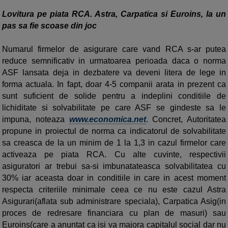
Lovitura pe piata RCA. Astra, Carpatica si Euroins, la un
pas sa fie scoase din joc
Numarul firmelor de asigurare care vand RCA s-ar putea
reduce semnificativ in urmatoarea perioada daca o norma
ASF lansata deja in dezbatere va deveni litera de lege in
forma actuala. In fapt, doar 4-5 companii arata in prezent ca
sunt suficient de solide pentru a indeplini conditiile de
lichiditate si solvabilitate pe care ASF se gindeste sa le
impuna, noteaza
www.economica.net
. Concret, Autoritatea
propune in proiectul de norma ca indicatorul de solvabilitate
sa creasca de la un minim de 1 la 1,3 in cazul firmelor care
activeaza pe piata RCA. Cu alte cuvinte, respectivii
asiguratori ar trebui sa-si imbunatateasca solvabilitatea cu
30% iar aceasta doar in conditiile in care in acest moment
respecta criteriile minimale ceea ce nu este cazul Astra
Asigurari(aflata sub administrare speciala), Carpatica Asig(in
proces de redresare financiara cu plan de masuri) sau
Euroins(care a anuntat ca isi va majora capitalul social dar nu