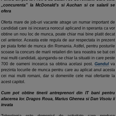
„concurenta” la McDonald's si Auchan si ce salarii se
ofera
Oferta mare de job-uri vacante atrage un numar important de
candidati care isi incearca norocul aplicand in speranta ca vor
obtine un nou loc de munca, poate chiar mai bine platit decat
cel anterior. Aceasta este regula de aur respectata in prezent
pe piata fortei de munca din Romania. Astfel, pentru posturile
scoase la concurs de marii retaileri din tara noastra se bat cei
mai multi candidati, ajungandu-se chiar la situatii in care peste
700 de oameni incearca sa obtina acelasi post.
Gandul
va
prezinta locurile de munca pentru care au aplicat anul acesta
cei mai multi romani, dar si domeniile cele mai ofertante la
acest capitol.
Cum pot obtine tinerii antreprenori din IT bani pentru
afacerea lor. Dragos Roua, Marius Ghenea si Dan Visoiu ii
invata
Tehnologia este domeniul de activitate care produce