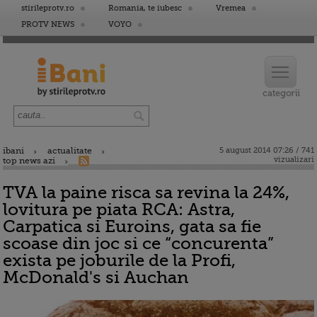
stirileprotv.ro
Romania, te iubesc
Vremea
PROTV NEWS
VOYO
ibani
actualitate
5 august 2014 07:26 / 741
vizualizari
top news azi
TVA la paine risca sa revina la 24%,
lovitura pe piata RCA: Astra,
Carpatica si Euroins, gata sa fie
scoase din joc si ce “concurenta”
exista pe joburile de la Profi,
McDonald's si Auchan