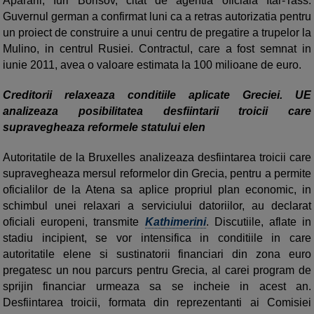
Apararii, Iuri Borisov, citat de agentia oficiala Itar-Tass.
Guvernul german a confirmat luni ca a retras autorizatia pentru
un proiect de construire a unui centru de pregatire a trupelor la
Mulino, in centrul Rusiei. Contractul, care a fost semnat in
iunie 2011, avea o valoare estimata la 100 milioane de euro.
Creditorii relaxeaza conditiile aplicate Greciei. UE
analizeaza posibilitatea desfiintarii troicii care
supravegheaza reformele statului elen
Autoritatile de la Bruxelles analizeaza desfiintarea troicii care
supravegheaza mersul reformelor din Grecia, pentru a permite
oficialilor de la Atena sa aplice propriul plan economic, in
schimbul unei relaxari a serviciului datoriilor, au declarat
oficiali europeni, transmite
Kathimerini
. Discutiile, aflate in
stadiu incipient, se vor intensifica in conditiile in care
autoritatile elene si sustinatorii financiari din zona euro
pregatesc un nou parcurs pentru Grecia, al carei program de
sprijin financiar urmeaza sa se incheie in acest an.
Desfiintarea troicii, formata din reprezentanti ai Comisiei