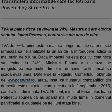
Transmitem informatiile care fac toti banii.
Powered by StirileProTV.
TVA la paine risca sa revina la 24%. Masura nu are efectul
scontat: Ioana Petrescu, contrazisa din nou de cifre
TVA de 9% la piine este o masura temporara, ale carei efecte
urmeaza sa fie analizate la un an de la introducere, adica in
mai putin de o luna. Daca impactul nu este pozitiv, cota risca
sa revina la 24%. Ministrul Finantelor mizeaza pe
inregistrarea mai multor firme in domeniu, astfel incat sa
scada evaziunea. Datele de la Registrul Comertului, obtinute
de
www.capital.ro
, arata, insa, ca numarul companiilor din
domeniu este mai mic, acum, decat era la 1 septembrie 2013,
cand a fost diminuata TVA. Recent, ministrul Finantelor, Ioana
Petrescu spunea ca au aparut mai multe firme in domeniul
panificatiei si ca datele pe trei luni arata bine.