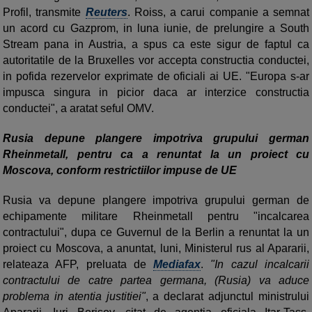
Profil, transmite
Reuters
. Roiss, a carui companie a semnat
un acord cu Gazprom, in luna iunie, de prelungire a South
Stream pana in Austria, a spus ca este sigur de faptul ca
autoritatile de la Bruxelles vor accepta constructia conductei,
in pofida rezervelor exprimate de oficiali ai UE. "Europa s-ar
impusca singura in picior daca ar interzice constructia
conductei", a aratat seful OMV.
Rusia depune plangere impotriva grupului german
Rheinmetall, pentru ca a renuntat la un proiect cu
Moscova, conform restrictiilor impuse de UE
Rusia va depune plangere impotriva grupului german de
echipamente militare Rheinmetall pentru "incalcarea
contractului", dupa ce Guvernul de la Berlin a renuntat la un
proiect cu Moscova, a anuntat, luni, Ministerul rus al Apararii,
relateaza AFP, preluata de
Mediafax
.
"In cazul incalcarii
contractului de catre partea germana, (Rusia) va aduce
problema in atentia justitiei"
, a declarat adjunctul ministrului