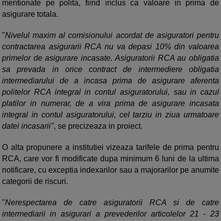
mentionate pe polita, fiind inclus ca valoare in prima de
asigurare totala.
"
Nivelul maxim al comisionului acordat de asiguratori pentru
contractarea asigurarii RCA nu va depasi 10% din valoarea
primelor de asigurare incasate. Asiguratorii RCA au obligatia
sa prevada in orice contract de intermediere obligatia
intermediarului de a incasa prima de asigurare aferenta
politelor RCA integral in contul asiguratorului, sau in cazul
platilor in numerar, de a vira prima de asigurare incasata
integral in contul asiguratorului, cel tarziu in ziua urmatoare
datei incasarii"
, se precizeaza in proiect.
O alta propunere a institutiei vizeaza tarifele de prima pentru
RCA, care vor fi modificate dupa minimum 6 luni de la ultima
notificare, cu exceptia indexarilor sau a majorarilor pe anumite
categorii de riscuri.
"
Nerespectarea de catre asiguratorii RCA si de catre
intermediarii in asigurari a prevederilor articolelor 21 - 23