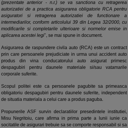
(prezentate anterior - n.r.) se va sanctiona cu retragerea
autorizatiei de a practica asigurarea obligatorie RCA pentru
asiguratori si retragerea autorizatiei de functionare a
intermediarilor, conform articolului 39 din Legea 32/2000, cu
modificarile si completarile ulterioare si normelor emise in
aplicarea acestei legi
", se mai spune in document.
Asigurarea de raspundere civila auto (RCA) este un contract
prin care persoanele prejudiciate in urma unui accident auto
produs din vina conducatorului auto asigurat primesc
despagubiri pentru daunele materiale si/sau vatamarile
corporale suferite.
Scopul politei este ca persoanele pagubite sa primeasca
obligatoriu despagubiri pentru daunele suferite, independent
de situatia materiala a celui care a produs paguba.
Propunerile ASF survin declaratiilor presedintele institutiei,
Misu Negritoiu, care afirma in prima parte a lunii iunie ca
socitatile de asigurari trebuie sa se comporte responsabil si sa