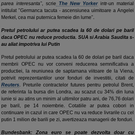
parea interesanta"
, scrie
The New Yorker
intr-un material
intitulat "Germanca tacuta - ascensiunea uimitoare a Angelei
Merkel, cea mai puternica femeie din lume".
Pretul petrolului ar putea scadea la 60 de dolari pe baril
daca OPEC nu reduce productia. SUA si Arabia Saudita s-
au aliat impotriva lui Putin
Pretul petrolului ar putea scadea la 60 de dolari pe baril daca
membrii OPEC nu vor conveni reducerea semnificativa a
productiei, la reuniunea de saptamana viitoare de la Viena,
potrivit reprezentantilor unor fonduri de investitii, citati de
Reuters
. Preturile contractelor futures pentru petrolul Brent,
de referinta la bursa din Londra, au scazut cu 34% din luna
iunie si au atins un minim al ultimilor patru ani, de 76,76 dolari
pe baril, pe 14 noiembrie. Cotatiile ar putea cobori in
continuare in cazul in care OPEC nu va reduce livrarile cu cel
putin 1 milion de barili pe zi, avertizeaza managerii de fonduri.
Bundesbank: Zona euro se poate dezvolta doar cu