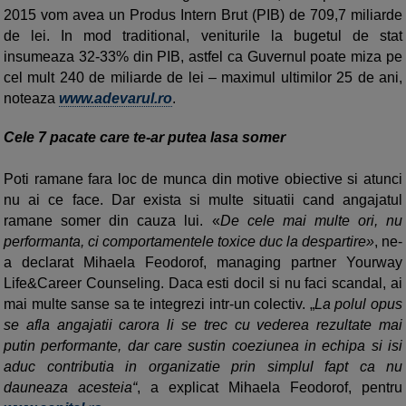
2015 vom avea un Produs Intern Brut (PIB) de 709,7 miliarde
de lei. In mod traditional, veniturile la bugetul de stat
insumeaza 32-33% din PIB, astfel ca Guvernul poate miza pe
cel mult 240 de miliarde de lei – maximul ultimilor 25 de ani,
noteaza
www.adevarul.ro
.
Cele 7 pacate care te-ar putea lasa somer
Poti ramane fara loc de munca din motive obiective si atunci
nu ai ce face. Dar exista si multe situatii cand angajatul
ramane somer din cauza lui. «
De cele mai multe ori, nu
performanta, ci comportamentele toxice duc la despartire»
, ne-
a declarat Mihaela Feodorof, managing partner Yourway
Life&Career Counseling. Daca esti docil si nu faci scandal, ai
mai multe sanse sa te integrezi intr-un colectiv. „
La polul opus
se afla angajatii carora li se trec cu vederea rezultate mai
putin performante, dar care sustin coeziunea in echipa si isi
aduc contributia in organizatie prin simplul fapt ca nu
dauneaza acesteia“
, a explicat Mihaela Feodorof, pentru