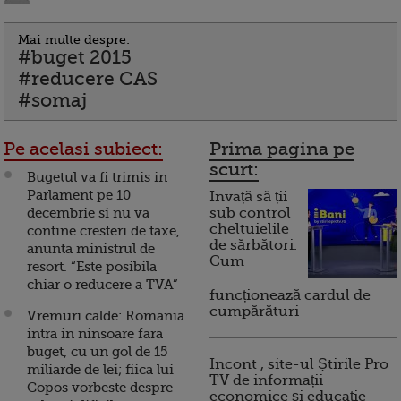
Mai multe despre:
#buget 2015
#reducere CAS
#somaj
Pe acelasi subiect:
Prima pagina pe
scurt:
Bugetul va fi trimis in
Parlament pe 10
Invață să ții
decembrie si nu va
sub control
cheltuielile
contine cresteri de taxe,
de sărbători.
anunta ministrul de
Cum
resort. “Este posibila
chiar o reducere a TVA”
funcționează cardul de
cumpărături
Vremuri calde: Romania
intra in ninsoare fara
buget, cu un gol de 15
Incont , site-ul Știrile Pro
miliarde de lei; fiica lui
TV de informații
Copos vorbeste despre
economice și educație