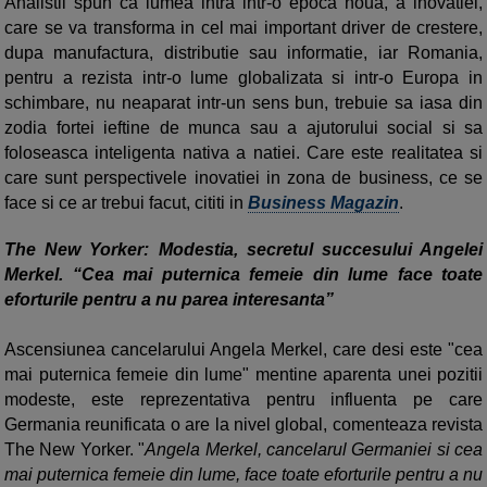
Analistii spun ca lumea intra intr-o epoca noua, a inovatiei,
care se va transforma in cel mai important driver de crestere,
dupa manufactura, distributie sau informatie, iar Romania,
pentru a rezista intr-o lume globalizata si intr-o Europa in
schimbare, nu neaparat intr-un sens bun, trebuie sa iasa din
zodia fortei ieftine de munca sau a ajutorului social si sa
foloseasca inteligenta nativa a natiei. Care este realitatea si
care sunt perspectivele inovatiei in zona de business, ce se
face si ce ar trebui facut, cititi in
Business Magazin
.
The New Yorker: Modestia, secretul succesului Angelei
Merkel. “Cea mai puternica femeie din lume face toate
eforturile pentru a nu parea interesanta”
Ascensiunea cancelarului Angela Merkel, care desi este "cea
mai puternica femeie din lume" mentine aparenta unei pozitii
modeste, este reprezentativa pentru influenta pe care
Germania reunificata o are la nivel global, comenteaza revista
The New Yorker. "
Angela Merkel, cancelarul Germaniei si cea
mai puternica femeie din lume, face toate eforturile pentru a nu