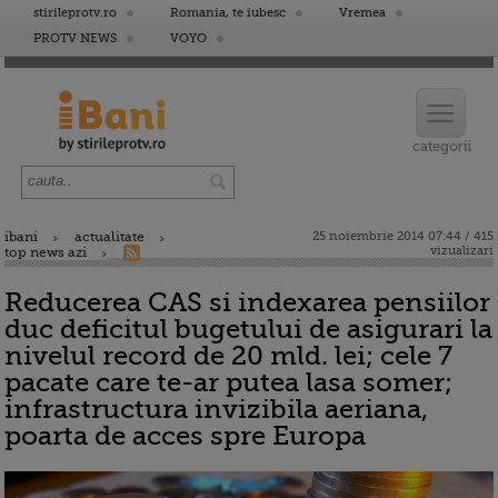
stirileprotv.ro
Romania, te iubesc
Vremea
PROTV NEWS
VOYO
ibani
actualitate
25 noiembrie 2014 07:44 / 415
vizualizari
top news azi
Reducerea CAS si indexarea pensiilor
duc deficitul bugetului de asigurari la
nivelul record de 20 mld. lei; cele 7
pacate care te-ar putea lasa somer;
infrastructura invizibila aeriana,
poarta de acces spre Europa