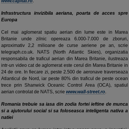
www.capital.ro
.
Infrastructura invizibila aeriana, poarta de acces spre
Europa
Cel mai aglomerat spatiu aerian din lume este in Marea
Britanie unde zilnic opereaza 6.000-7.000 de zboruri,
aproximativ 2,2 milioane de curse aeriene pe an, scrie
telegraph.co.uk. NATS (North Atlantic Skies), organizatia
responsabila de traficul aerian din Marea Britanie, ilustreaza
intr-un video cat de aglomerat este cerul din Marea Britanie in
24 de ore. In fiecare zi, peste 2.500 de aeronave traverseaza
Atlanticul de Nord, iar peste 80% din traficul de peste ocean
trece prin Shanwick Oceanic Control Area (OCA), spatiul
aerian controlat de NATS, scrie
www.wall-street.ro
.
Romania trebuie sa iasa din zodia fortei ieftine de munca
si a ajutorului social si sa foloseasca inteligenta nativa a
natiei