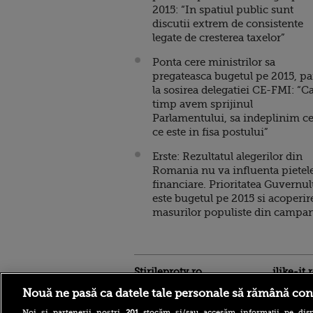
2015: “In spatiul public sunt
discutii extrem de consistente
legate de cresterea taxelor”
Ponta cere ministrilor sa
pregateasca bugetul pe 2015, p
la sosirea delegatiei CE-FMI: “C
timp avem sprijinul
Parlamentului, sa indeplinim c
ce este in fisa postului”
Erste: Rezultatul alegerilor din
Romania nu va influenta pietel
financiare. Prioritatea Guvernul
este bugetul pe 2015 si acoperir
masurilor populiste din campa
Stirileprotv.ro
ilike-it.
Nouă ne pasă ca datele tale personale să rămână con
Noi și partenerii noștri
201
stocăm și/sau accesăm informații pe disp