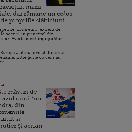
a secolului
raviețuit marii
ale, dar rămâne un colos
de propriile slăbiciuni
repetiție: zona euro, extrem de
 la șocuri, în principal din
iilor. Avertisment îngrijorător
Europa a atins nivelul dinainte
omânia, între țările cu cei mai
eri
na
ște măsuri de
 cazul unui ”no
ndra, din
Domeniile
uitul şi
rutier şi aerian