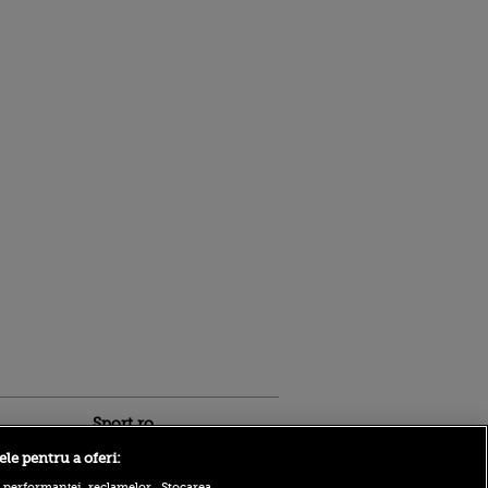
Sport.ro
ele pentru a oferi:
 performanței reclamelor. Stocarea