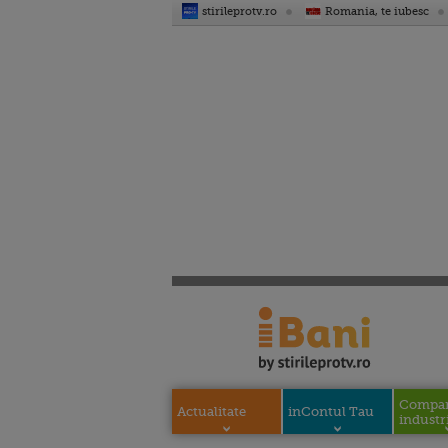
stirileprotv.ro
Romania, te iubesc
Compani
Actualitate
inContul Tau
industri