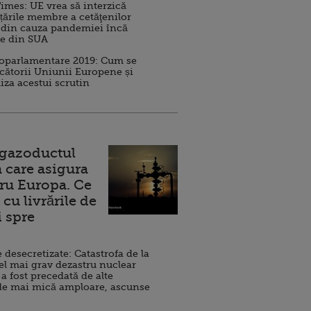
imes: UE vrea să interzică
 țările membre a cetăţenilor
 din cauza pandemiei încă
ve din SUA
roparlamentare 2019: Cum se
cătorii Uniunii Europene și
iza acestui scrutin
 gazoductul
 care asigura
ru Europa. Ce
cu livrările de
i spre
esecretizate: Catastrofa de la
el mai grav dezastru nuclear
 a fost precedată de alte
de mai mică amploare, ascunse