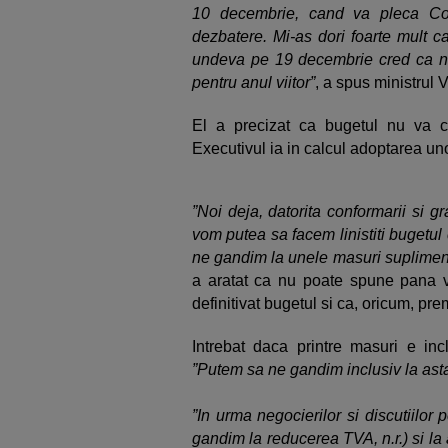
10 decembrie, cand va pleca Co
dezbatere. Mi-as dori foarte mult ca 
undeva pe 19 decembrie cred ca n
pentru anul viitor”
, a spus ministrul 
El a precizat ca bugetul nu va c
Executivul ia in calcul adoptarea uno
”Noi deja, datorita conformarii si 
vom putea sa facem linistiti bugetul
ne gandim la unele masuri supliment
a aratat ca nu poate spune pana vin
definitivat bugetul si ca, oricum, pr
Intrebat daca printre masuri e in
”Putem sa ne gandim inclusiv la asta
”In urma negocierilor si discutiilo
gandim la reducerea TVA, n.r.) si l