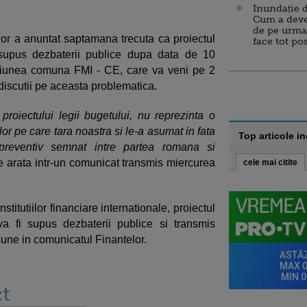
Inundație d
Cum a deve
de pe urma
elor a anuntat saptamana trecuta ca proiectul
face tot po
 supus dezbaterii publice dupa data de 10
siunea comuna FMI - CE, care va veni pe 2
 discutii pe aceasta problematica.
proiectului legii bugetului, nu reprezinta o
r pe care tara noastra si le-a asumat in fata
Top articole i
preventiv semnat intre partea romana si
se arata intr-un comunicat transmis miercurea
cele mai citite
institutiilor financiare internationale, proiectul
 va fi supus dezbaterii publice si transmis
une in comunicatul Finantelor.
t