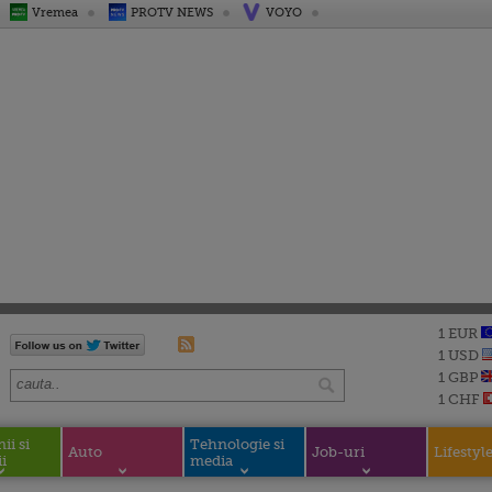
Vremea
PROTV NEWS
VOYO
1 EUR
1 USD
1 GBP
1 CHF
i si
Tehnologie si
Auto
Job-uri
Lifestyl
i
media