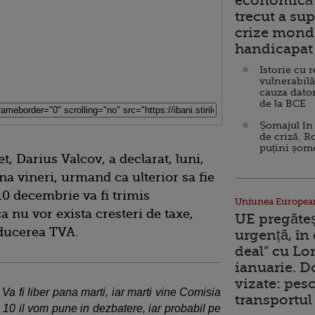
economică 
trecut a sup
crize mondi
handicapat 
Istorie cu 
vulnerabilă
cauza dator
de la BCE
Șomajul în 
de criză. R
puțini șom
, Darius Valcov, a declarat, luni,
ana vineri, urmand ca ulterior sa fie
10 decembrie va fi trimis
Uniunea Europea
a nu vor exista cresteri de taxe,
UE pregăte
educerea TVA.
urgență, în
deal” cu Lo
ianuarie. 
vizate: pesc
 Va fi liber pana marti, iar marti vine Comisia
transportul 
0 il vom pune in dezbatere, iar probabil pe