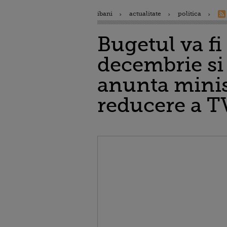
ibani
actualitate
politica
Bugetul va fi
decembrie si 
anunta minist
reducere a T