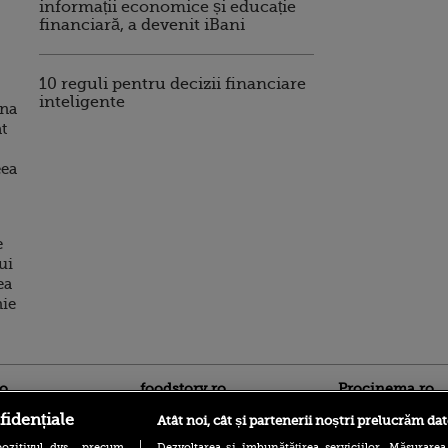
informații economice și educație
financiară, a devenit iBani
10 reguli pentru decizii financiare
inteligente
ana
at
eea
e
ui
ea
nie
ro
foodstory.ro
Procinema.ro
fidențiale
Atât noi, cât și partenerii noștri prelucrăm dat
ozitivul dvs., precum
Dezvoltarea și îmbunătățirea serviciilor. Măsurarea