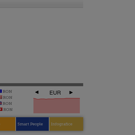
EUR
RON
RON
RON
RON
e
Smart People
Infografice