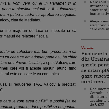
New York T
misia, vom veni cu el in Parlamet si in
intrarea în
pana la sfarsitul sesiunii sa il si finalizam,
americani,
foarte acti
e-am putea incadra cu aprobarea bugetului
Valcov, citat de Mediafax.
Alegeri eu
aleg condu
care este m
ontine majorari de taxe si impozite si ca
r masuri de relaxare fiscala.
Ucraina
gradului de colectare mai bun, preconizam ca
Explozie la
 cu tot ceea ce am adoptat pana azi, ba chiar
din Ucraina
are de relaxare fiscala”
, a spus Valcov, care
gazele pent
eri care vor fi aceste masuri, atunci fiind
se întâmplă 
emierul este cel care le va comunica.
gaze ruseșt
continent
clusa si reducerea TVA, Valcov a precizat:
Documente d
”.
Cernobîl, c
din istorie,
accidente 
r pe care le vom avea cu FMI, e posbil (sa ne
de URSS
a anumite produse, dar e posibil sa ne gandim