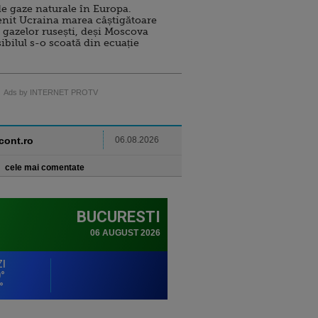
e gaze naturale în Europa.
nit Ucraina marea câștigătoare
 gazelor rusești, deși Moscova
sibilul s-o scoată din ecuație
Ads by INTERNET PROTV
ncont.ro
06.08.2026
cele mai comentate