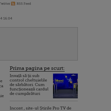
Twitter
RSS Feed
4 16:04
Prima pagina pe scurt:
Invață să ții sub
control cheltuielile
Ce
de sărbători. Cum
ca
funcționează cardul
de cumpărături
ie
Incont , site-ul Știrile Pro TV de