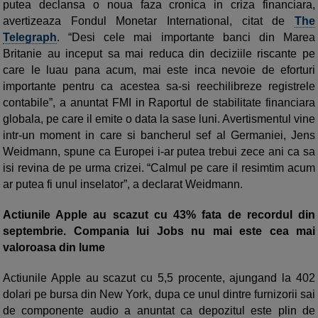
putea declansa o noua faza cronica in criza financiara,
avertizeaza Fondul Monetar International, citat de
The
Telegraph
. “Desi cele mai importante banci din Marea
Britanie au inceput sa mai reduca din deciziile riscante pe
care le luau pana acum, mai este inca nevoie de eforturi
importante pentru ca acestea sa-si reechilibreze registrele
contabile”, a anuntat FMI in Raportul de stabilitate financiara
globala, pe care il emite o data la sase luni. Avertismentul vine
intr-un moment in care si bancherul sef al Germaniei, Jens
Weidmann, spune ca Europei i-ar putea trebui zece ani ca sa
isi revina de pe urma crizei. “Calmul pe care il resimtim acum
ar putea fi unul inselator”, a declarat Weidmann.
Actiunile Apple au scazut cu 43% fata de recordul din
septembrie. Compania lui Jobs nu mai este cea mai
valoroasa din lume
Actiunile Apple au scazut cu 5,5 procente, ajungand la 402
dolari pe bursa din New York, dupa ce unul dintre furnizorii sai
de componente audio a anuntat ca depozitul este plin de