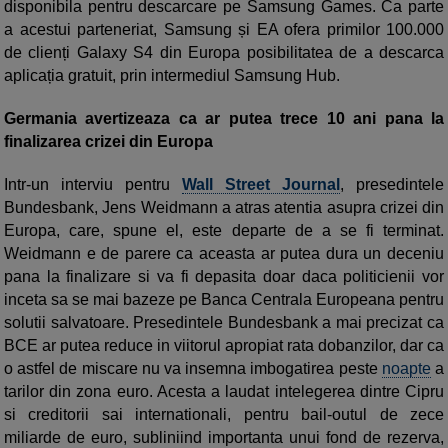
disponibila pentru descarcare pe Samsung Games. Ca parte
a acestui parteneriat, Samsung și EA ofera primilor 100.000
de clienți Galaxy S4 din Europa posibilitatea de a descarca
aplicația gratuit, prin intermediul Samsung Hub.
Germania avertizeaza ca ar putea trece 10 ani pana la
finalizarea crizei din Europa
Intr-un interviu pentru
Wall Street Journal
, presedintele
Bundesbank, Jens Weidmann a atras atentia asupra crizei din
Europa, care, spune el, este departe de a se fi terminat.
Weidmann e de parere ca aceasta ar putea dura un deceniu
pana la finalizare si va fi depasita doar daca politicienii vor
inceta sa se mai bazeze pe Banca Centrala Europeana pentru
solutii salvatoare. Presedintele Bundesbank a mai precizat ca
BCE ar putea reduce in viitorul apropiat rata dobanzilor, dar ca
o astfel de miscare nu va insemna imbogatirea peste
noapte
a
tarilor din zona euro. Acesta a laudat intelegerea dintre Cipru
si creditorii sai internationali, pentru bail-outul de zece
miliarde de euro, subliniind importanta unui fond de rezerva,