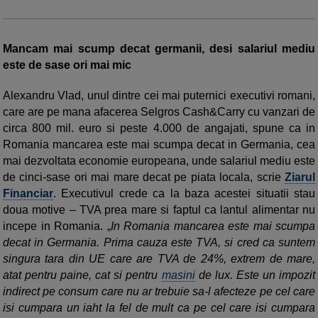
Mancam mai scump decat germanii, desi salariul mediu
este de sase ori mai mic
Alexandru Vlad, unul dintre cei mai puternici executivi romani,
care are pe mana afacerea Selgros Cash&Carry cu vanzari de
circa 800 mil. euro si peste 4.000 de angajati, spune ca in
Romania mancarea este mai scumpa decat in Germania, cea
mai dezvoltata economie europeana, unde salariul mediu este
de cinci-sase ori mai mare decat pe piata locala, scrie
Ziarul
Financiar
. Executivul crede ca la baza acestei situatii stau
doua motive – TVA prea mare si faptul ca lantul alimentar nu
incepe in Romania. „
In Romania mancarea este mai scumpa
decat in Germania. Prima cauza este TVA, si cred ca suntem
singura tara din UE care are TVA de 24%, extrem de mare,
atat pentru paine, cat si pentru
masini
de lux. Este un impozit
indirect pe consum care nu ar trebuie sa-l afecteze pe cel care
isi cumpara un iaht la fel de mult ca pe cel care isi cumpara