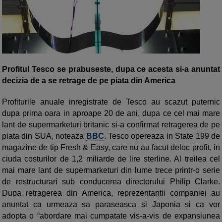
Profitul Tesco se prabuseste, dupa ce acesta si-a anuntat
decizia de a se retrage de pe piata din America
Profiturile anuale inregistrate de Tesco au scazut puternic
dupa prima oara in aproape 20 de ani, dupa ce cel mai mare
lant de supermarketuri britanic si-a confirmat retragerea de pe
piata din SUA, noteaza
BBC
. Tesco opereaza in State 199 de
magazine de tip Fresh & Easy, care nu au facut deloc profit, in
ciuda costurilor de 1,2 miliarde de lire sterline. Al treilea cel
mai mare lant de supermarketuri din lume trece printr-o serie
de restructurari sub conducerea directorului Philip Clarke.
Dupa retragerea din America, reprezentantii companiei au
anuntat ca urmeaza sa paraseasca si Japonia si ca vor
adopta o “abordare mai cumpatate vis-a-vis de expansiunea