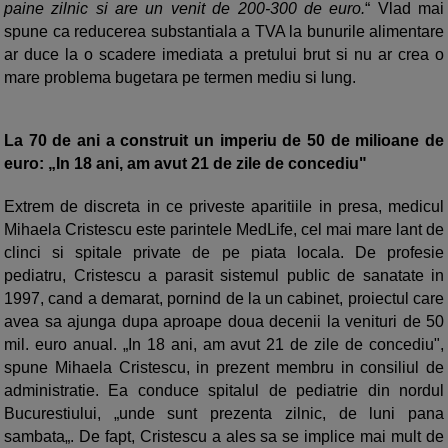
paine zilnic si are un venit de 200-300 de euro.
“ Vlad mai
spune ca reducerea substantiala a TVA la bunurile alimentare
ar duce la o scadere imediata a pretului brut si nu ar crea o
mare problema bugetara pe termen mediu si lung.
La 70 de ani a construit un imperiu de 50 de milioane de
euro: „In 18 ani, am avut 21 de zile de concediu"
Extrem de discreta in ce priveste aparitiile in presa, medicul
Mihaela Cristescu este parintele MedLife, cel mai mare lant de
clinci si spitale private de pe piata locala. De profesie
pediatru, Cristescu a parasit sistemul public de sanatate in
1997, cand a demarat, pornind de la un cabinet, proiectul care
avea sa ajunga dupa aproape doua decenii la venituri de 50
mil. euro anual. „In 18 ani, am avut 21 de zile de concediu",
spune Mihaela Cristescu, in prezent membru in consiliul de
administratie. Ea conduce spitalul de pediatrie din nordul
Bucurestiului, „unde sunt prezenta zilnic, de luni pana
sambata„. De fapt, Cristescu a ales sa se implice mai mult de