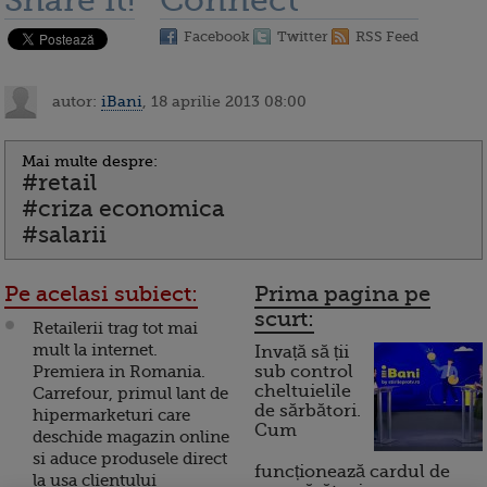
Share it!
Connect
Facebook
Twitter
RSS Feed
autor:
iBani
, 18 aprilie 2013 08:00
Mai multe despre:
#retail
#criza economica
#salarii
Pe acelasi subiect:
Prima pagina pe
scurt:
Retailerii trag tot mai
mult la internet.
Invață să ții
Premiera in Romania.
sub control
cheltuielile
Carrefour, primul lant de
de sărbători.
hipermarketuri care
Cum
deschide magazin online
si aduce produsele direct
funcționează cardul de
la usa clientului