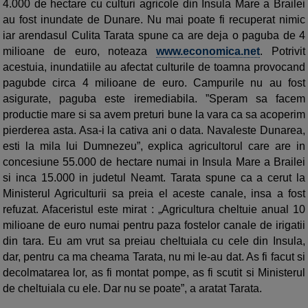
4.000 de hectare cu culturi agricole din Insula Mare a Brailei
au fost inundate de Dunare. Nu mai poate fi recuperat nimic
iar arendasul Culita Tarata spune ca are deja o paguba de 4
milioane de euro, noteaza
www.economica.net
. Potrivit
acestuia, inundatiile au afectat culturile de toamna provocand
pagubde circa 4 milioane de euro. Campurile nu au fost
asigurate, paguba este iremediabila. ”Speram sa facem
productie mare si sa avem preturi bune la vara ca sa acoperim
pierderea asta. Asa-i la cativa ani o data. Navaleste Dunarea,
esti la mila lui Dumnezeu”, explica agricultorul care are in
concesiune 55.000 de hectare numai in Insula Mare a Brailei
si inca 15.000 in judetul Neamt. Tarata spune ca a cerut la
Ministerul Agriculturii sa preia el aceste canale, insa a fost
refuzat. Afaceristul este mirat : „Agricultura cheltuie anual 10
milioane de euro numai pentru paza fostelor canale de irigatii
din tara. Eu am vrut sa preiau cheltuiala cu cele din Insula,
dar, pentru ca ma cheama Tarata, nu mi le-au dat. As fi facut si
decolmatarea lor, as fi montat pompe, as fi scutit si Ministerul
de cheltuiala cu ele. Dar nu se poate”, a aratat Tarata.