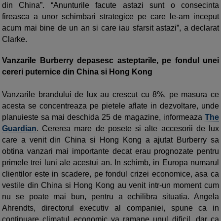
din China”. “Anunturile facute astazi sunt o consecinta
fireasca a unor schimbari strategice pe care le-am inceput
acum mai bine de un an si care iau sfarsit astazi”, a declarat
Clarke.
Vanzarile Burberry depasesc asteptarile, pe fondul unei
cereri puternice din China si Hong Kong
Vanzarile brandului de lux au crescut cu 8%, pe masura ce
acesta se concentreaza pe pietele aflate in dezvoltare, unde
planuieste sa mai deschida 25 de magazine, informeaza
The
Guardian
. Cererea mare de posete si alte accesorii de lux
care a venit din China si Hong Kong a ajutat Burberry sa
obtina vanzari mai importante decat erau prognozate pentru
primele trei luni ale acestui an. In schimb, in Europa numarul
clientilor este in scadere, pe fondul crizei economice, asa ca
vestile din China si Hong Kong au venit intr-un moment cum
nu se poate mai bun, pentru a echilibra situatia. Angela
Ahrendts, directorul executiv al companiei, spune ca in
continuare climatul economic va ramane unul dificil, dar ca