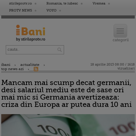
stirileprotv.ro
Romania, te iubesc
Vremea
PROTV NEWS
VOYO
ibani
actualitate
18 aprilie 2013 08:00 / 1618
vizualizari
top news azi
Mancam mai scump decat germanii,
desi salariul mediu este de sase ori
mai mic si Germania avertizeaza:
criza din Europa ar putea dura 10 ani