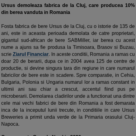
Ursus demoleaza fabrica de la Cluj, care producea 10%
din berea vanduta in Romania
Fosta fabrica de bere Ursus de la Cluj, cu o istorie de 135 de
ani, este in aceasta perioada demolata de catre proprietari,
gigantul sud-african de bere SABMiller, iar berea cu acest
nume a ajuns sa fie produsa la Timisoara, Brasov si Buzau,
scrie
Ziarul Financiar
. In aceste conditii, Romania a ramas cu
doar 20 de berarii, dupa ce in 2004 avea 125 de centre de
productie, si devine singura tara din regiune in care numarul
fabricilor de bere este in scadere. Spre comparatie, in Cehia,
Bulgaria, Polonia si Ungaria numarul lor a ramas constant in
ultimii ani sau chiar a crescut, accentul fiind pus pe
microberarii. Demolarea cladirilor unde a func­tionat una dintre
cele mai vechi fabrici de bere din Romania a fost demarata
inca de la inceputul lunii trecute, in conditiile in care Ursus
Breweries a primit unda verde de la Primaria orasului Cluj-
Napoca.