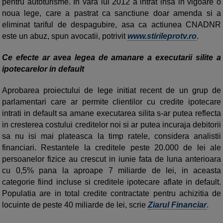
pentru autoturisme. In vara lui 2012 a intrat insa in vigoare o
noua lege, care a pastrat ca sanctiune doar amenda si a
eliminat tariful de despagubire, asa ca actiunea CNADNR
este un abuz, spun avocatii, potrivit
www.stirileprotv.ro
.
Ce efecte ar avea legea de amanare a executarii silite a
ipotecarelor in default
Aprobarea proiectului de lege initiat recent de un grup de
parlamentari care ar permite clientilor cu credite ipotecare
intrati in default sa amane executarea silita s-ar putea reflecta
in cresterea costului creditelor noi si ar putea incuraja debitorii
sa nu isi mai plateasca la timp ratele, considera analistii
financiari. Restantele la creditele peste 20.000 de lei ale
persoanelor fizice au crescut in iunie fata de luna anterioara
cu 0,5% pana la aproape 7 miliarde de lei, in aceasta
categorie fiind incluse si creditele ipotecare aflate in default.
Populatia are in total credite contractate pentru achizitia de
locuinte de peste 40 miliarde de lei, scrie
Ziarul Financiar
.