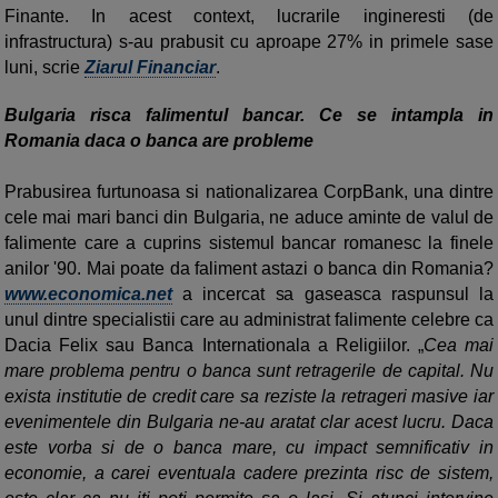
Finante. In acest context, lucrarile ingineresti (de
infrastructura) s-au prabusit cu aproape 27% in primele sase
luni, scrie
Ziarul Financiar
.
Bulgaria risca falimentul bancar. Ce se intampla in
Romania daca o banca are probleme
Prabusirea furtunoasa si nationalizarea CorpBank, una dintre
cele mai mari banci din Bulgaria, ne aduce aminte de valul de
falimente care a cuprins sistemul bancar romanesc la finele
anilor '90. Mai poate da faliment astazi o banca din Romania?
www.economica.net
a incercat sa gaseasca raspunsul la
unul dintre specialistii care au administrat falimente celebre ca
Dacia Felix sau Banca Internationala a Religiilor. „
Cea mai
mare problema pentru o banca sunt retragerile de capital. Nu
exista institutie de credit care sa reziste la retrageri masive iar
evenimentele din Bulgaria ne-au aratat clar acest lucru. Daca
este vorba si de o banca mare, cu impact semnificativ in
economie, a carei eventuala cadere prezinta risc de sistem,