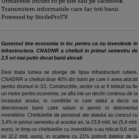
Urmareste Incont.ro pe site sau pe Facebook.
Transmitem informatiile care fac toti banii.
Powered by StirileProTV.
Guvernul tine economia in loc pentru ca nu investeste in
infrastructura. CNADNR a cheltuit in primul semestru de
2,5 ori mai putin decat banii alocati
Desi toata lumea se plange de lipsa infrastructurii rutiere,
CNADNR a cheltuit doar 40% din banii pe care ii avea alocati
pentru drumuri in S1. Constructiile, sector ce ar fi trebuit sa fie
un motor pentru economie, se afla intr-un declin continuu de la
inceputul anului, in conditiile in care statul a decis sa
directioneze banii catre salarii si pensii in detrimentul
investitiilor. Cheltuielile de personal ale statului au crescut cu
3,4% in primul semestru al acestui an, la 23,9 mld. lei (5,4 mld.
euro), in timp ce cheltuielile cu investitiile s-au ridicat 9,6 mld.
lei (2,2 mld. euro), in scadere cu 21% potrivit datelor de la