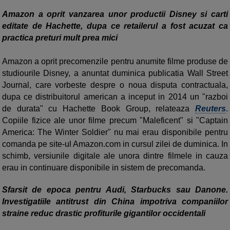
Amazon a oprit vanzarea unor productii Disney si carti
editate de Hachette, dupa ce retailerul a fost acuzat ca
practica preturi mult prea mici
Amazon a oprit precomenzile pentru anumite filme produse de
studiourile Disney, a anuntat duminica publicatia Wall Street
Journal, care vorbeste despre o noua disputa contractuala,
dupa ce distribuitorul american a inceput in 2014 un "razboi
de durata" cu Hachette Book Group, relateaza
Reuters
.
Copiile fizice ale unor filme precum "Maleficent" si "Captain
America: The Winter Soldier" nu mai erau disponibile pentru
comanda pe site-ul Amazon.com in cursul zilei de duminica. In
schimb, versiunile digitale ale unora dintre filmele in cauza
erau in continuare disponibile in sistem de precomanda.
Sfarsit de epoca pentru Audi, Starbucks sau Danone.
Investigatiile antitrust din China impotriva companiilor
straine reduc drastic profiturile gigantilor occidentali