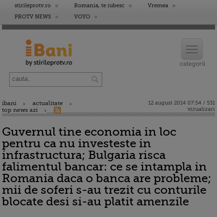
stirileprotv.ro
Romania, te iubesc
Vremea
PROTV NEWS
VOYO
ibani
actualitate
12 august 2014 07:54 / 531
vizualizari
top news azi
Guvernul tine economia in loc
pentru ca nu investeste in
infrastructura; Bulgaria risca
falimentul bancar: ce se intampla in
Romania daca o banca are probleme;
mii de soferi s-au trezit cu conturile
blocate desi si-au platit amenzile