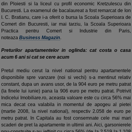
din Ploiesti si la liceul cu profil economic Kretzulescu din
Bucuresti. La examenul de bacalaureat a fost remarcat de Ion
I. C. Bratianu, care i-a oferit o bursa la Scoala Superioara de
Comert din Bucuresti, iar mai tarziu, la Scoala Superioara
Practica pentru Comert si Industrie din Paris,
noteaza
Business Magazin
.
Preturilor apartamentelor in oglinda: cat costa o casa
acum 6 ani si cat se cere acum
Pretul mediu cerut la nivel national pentru apartamentele
disponibile spre vanzare (noi si vechi) s-a mentinut relativ
constant, dupa un avans usor, de la 904 euro pe metru patrat
(la finele lui iunie) pana la 906 euro pe metru patrat. Potrivit
Indicelui Imobiliare.ro, aceasta valoare este cu circa 56% mai
mica decat cea valabila in momentul de apogeu al pietei
(martie 2008, la nivel national), respectiv 2.058 de euro pe
metru patrat. In Capitala au fost consemnate cele mai mari
scaderi de pret la apartamente in ultimii ani. Aici, garsonierele
nou-construite s-au ieftinit cu circa 56% (de la 2.519 la 1.108