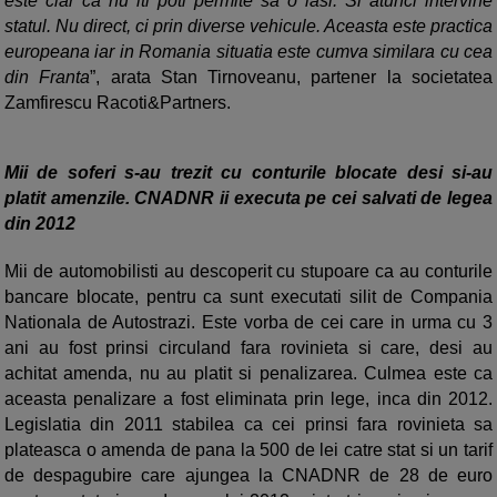
este clar ca nu iti poti permite sa o lasi. Si atunci intervine
statul. Nu direct, ci prin diverse vehicule. Aceasta este practica
europeana iar in Romania situatia este cumva similara cu cea
din Franta
”, arata Stan Tirnoveanu, partener la societatea
Zamfirescu Racoti&Partners.
Mii de soferi s-au trezit cu conturile blocate desi si-au
platit amenzile. CNADNR ii executa pe cei salvati de legea
din 2012
Mii de automobilisti au descoperit cu stupoare ca au conturile
bancare blocate, pentru ca sunt executati silit de Compania
Nationala de Autostrazi. Este vorba de cei care in urma cu 3
ani au fost prinsi circuland fara rovinieta si care, desi au
achitat amenda, nu au platit si penalizarea. Culmea este ca
aceasta penalizare a fost eliminata prin lege, inca din 2012.
Legislatia din 2011 stabilea ca cei prinsi fara rovinieta sa
plateasca o amenda de pana la 500 de lei catre stat si un tarif
de despagubire care ajungea la CNADNR de 28 de euro