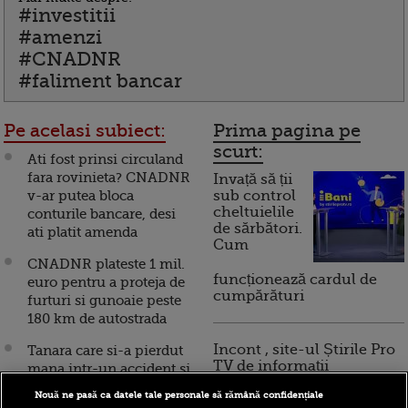
#investitii
#amenzi
#CNADNR
#faliment bancar
Pe acelasi subiect:
Prima pagina pe
scurt:
Ati fost prinsi circuland
fara rovinieta? CNADNR
Invață să ții
v-ar putea bloca
sub control
cheltuielile
conturile bancare, desi
de sărbători.
ati platit amenda
Cum
CNADNR plateste 1 mil.
funcționează cardul de
euro pentru a proteja de
cumpărături
furturi si gunoaie peste
180 km de autostrada
Incont , site-ul Știrile Pro
Tanara care si-a pierdut
TV de informații
mana intr-un accident si
economice și educație
a primit daune morale de
Nouă ne pasă ca datele tale personale să rămână confidențiale
financiară, a devenit iBani
1 mil. euro de la