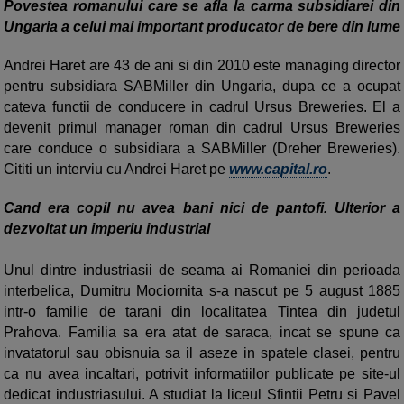
Povestea romanului care se afla la carma subsidiarei din
Ungaria a celui mai important producator de bere din lume
Andrei Haret are 43 de ani si din 2010 este managing director
pentru subsidiara SABMiller din Ungaria, dupa ce a ocupat
cateva functii de conducere in cadrul Ursus Breweries. El a
devenit primul manager roman din cadrul Ursus Breweries
care conduce o subsidiara a SABMiller (Dreher Breweries).
Cititi un interviu cu Andrei Haret pe
www.capital.ro
.
Cand era copil nu avea bani nici de pantofi. Ulterior a
dezvoltat un imperiu industrial
Unul dintre industriasii de seama ai Romaniei din perioada
interbelica, Dumitru Mociornita s-a nascut pe 5 august 1885
intr-o familie de tarani din localitatea Tintea din judetul
Prahova. Familia sa era atat de saraca, incat se spune ca
invatatorul sau obisnuia sa il aseze in spatele clasei, pentru
ca nu avea incaltari, potrivit informatiilor publicate pe site-ul
dedicat industriasului. A studiat la liceul Sfintii Petru si Pavel