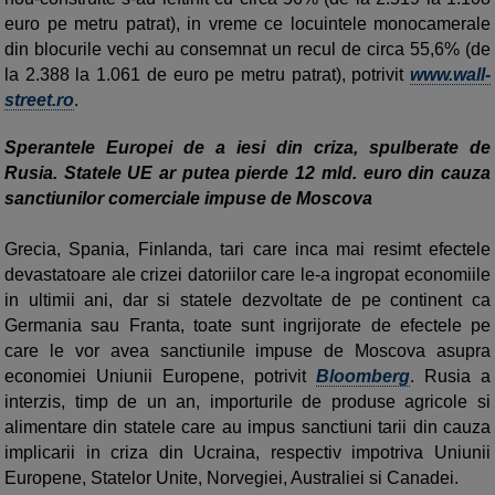
euro pe metru patrat), in vreme ce locuintele monocamerale
din blocurile vechi au consemnat un recul de circa 55,6% (de
la 2.388 la 1.061 de euro pe metru patrat), potrivit
www.wall-
street.ro
.
Sperantele Europei de a iesi din criza, spulberate de
Rusia. Statele UE ar putea pierde 12 mld. euro din cauza
sanctiunilor comerciale impuse de Moscova
Grecia, Spania, Finlanda, tari care inca mai resimt efectele
devastatoare ale crizei datoriilor care le-a ingropat economiile
in ultimii ani, dar si statele dezvoltate de pe continent ca
Germania sau Franta, toate sunt ingrijorate de efectele pe
care le vor avea sanctiunile impuse de Moscova asupra
economiei Uniunii Europene, potrivit
Bloomberg
. Rusia a
interzis, timp de un an, importurile de produse agricole si
alimentare din statele care au impus sanctiuni tarii din cauza
implicarii in criza din Ucraina, respectiv impotriva Uniunii
Europene, Statelor Unite, Norvegiei, Australiei si Canadei.