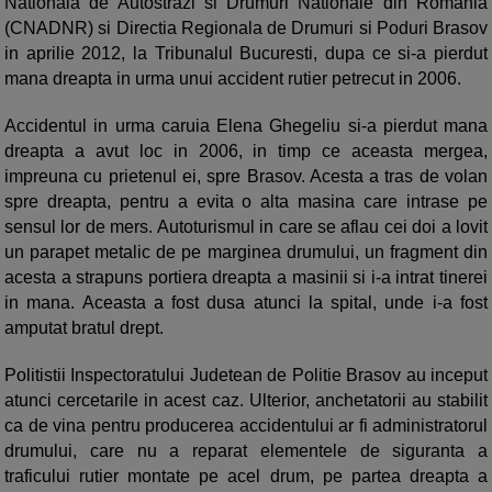
Nationala de Autostrazi si Drumuri Nationale din Romania
(CNADNR) si Directia Regionala de Drumuri si Poduri Brasov
in aprilie 2012, la Tribunalul Bucuresti, dupa ce si-a pierdut
mana dreapta in urma unui accident rutier petrecut in 2006.
Accidentul in urma caruia Elena Ghegeliu si-a pierdut mana
dreapta a avut loc in 2006, in timp ce aceasta mergea,
impreuna cu prietenul ei, spre Brasov. Acesta a tras de volan
spre dreapta, pentru a evita o alta masina care intrase pe
sensul lor de mers. Autoturismul in care se aflau cei doi a lovit
un parapet metalic de pe marginea drumului, un fragment din
acesta a strapuns portiera dreapta a masinii si i-a intrat tinerei
in mana. Aceasta a fost dusa atunci la spital, unde i-a fost
amputat bratul drept.
Politistii Inspectoratului Judetean de Politie Brasov au inceput
atunci cercetarile in acest caz. Ulterior, anchetatorii au stabilit
ca de vina pentru producerea accidentului ar fi administratorul
drumului, care nu a reparat elementele de siguranta a
traficului rutier montate pe acel drum, pe partea dreapta a