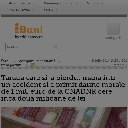
stirileprotv.ro
Romania, te iubesc
Vremea
PROTV NEWS
VOYO
ibani
companii si industrii
9 iulie 2014 18:32 / 801
vizualizari
transporturi
Tanara care si-a pierdut mana intr-
un accident si a primit daune morale
de 1 mil. euro de la CNADNR cere
inca doua milioane de lei