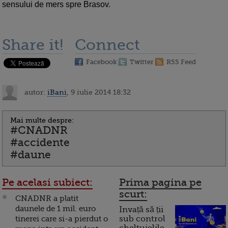
sensului de mers spre Brasov.
Share it!
Connect
Facebook
Twitter
RSS Feed
autor:
iBani
, 9 iulie 2014 18:32
Mai multe despre:
#CNADNR
#accidente
#daune
Pe acelasi subiect:
Prima pagina pe
scurt:
CNADNR a platit
daunele de 1 mil. euro
Invață să ții
tinerei care si-a pierdut o
sub control