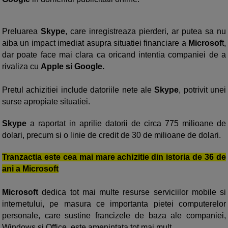
Preluarea
Skype
, care inregistreaza pierderi, ar putea sa nu
aiba un impact imediat asupra situatiei financiare a
Microsof
t,
dar poate face mai clara ca oricand intentia companiei de a
rivaliza cu
Apple si Google.
Pretul achizitiei include datoriile nete ale
Skype
, potrivit unei
surse apropiate situatiei.
Skype
a raportat in aprilie datorii de circa 775 milioane de
dolari, precum si o linie de credit de 30 de milioane de dolari.
Tranzactia este cea mai mare achizitie din istoria de 36 de
ani a Microsoft
Microsoft
dedica tot mai multe resurse serviciilor mobile si
internetului, pe masura ce importanta pietei computerelor
personale, care sustine francizele de baza ale companiei,
Windows si Office, este amenintata tot mai mult.