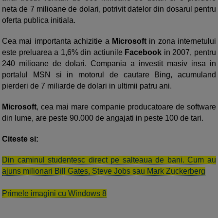
neta de 7 milioane de dolari, potrivit datelor din dosarul pentru
oferta publica initiala.
Cea mai importanta achizitie a
Microsoft
in zona internetului
este preluarea a 1,6% din actiunile
Facebook
in 2007, pentru
240 milioane de dolari. Compania a investit masiv insa in
portalul MSN si in motorul de cautare Bing, acumuland
pierderi de 7 miliarde de dolari in ultimii patru ani.
Microsoft
, cea mai mare companie producatoare de software
din lume, are peste
90.000 de angajati in peste 100 de tari.
Citeste si:
Din caminul studentesc direct pe salteaua de bani. Cum au
ajuns milionari Bill Gates, Steve Jobs sau Mark Zuckerberg
Primele imagini cu Windows 8