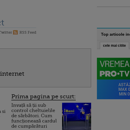
t
Twitter
RSS Feed
Top articole i
cele mai citite
internet
Prima pagina pe scurt:
Invață să ții sub
control cheltuielile
 si
de sărbători. Cum
?
funcționează cardul
de cumpărături