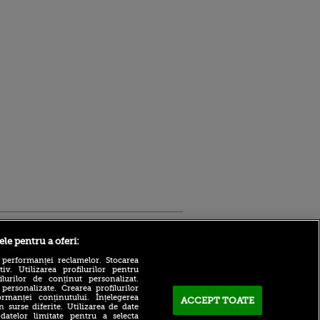
Sport.ro
ele pentru a oferi:
 performanței reclamelor. Stocarea
v. Utilizarea profilurilor pentru
ilurilor de conținut personalizat.
 personalizate. Crearea profilurilor
rmanței conținutului. Înțelegerea
ACCEPT TOATE
n surse diferite. Utilizarea de date
 datelor limitate pentru a selecta