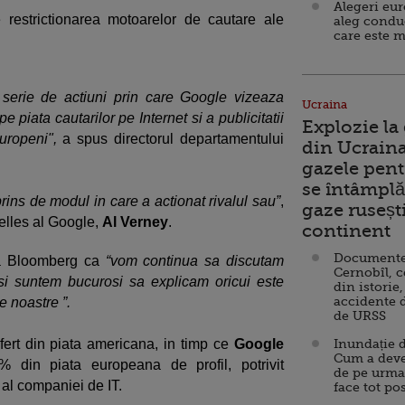
Alegeri eu
 restrictionarea motoarelor de cautare ale
aleg condu
care este m
serie de actiuni prin care Google vizeaza
Ucraina
 piata cautarilor pe Internet si a publicitatii
Explozie la
europeni",
a spus directorul departamentului
din Ucraina
gazele pent
se întâmplă 
ins de modul in care a actionat rivalul sau”
,
gaze ruseșt
elles al Google,
Al Verney
.
continent
Documente d
 la Bloomberg ca
“vom continua sa discutam
Cernobîl, c
i suntem bucurosi sa explicam oricui este
din istorie,
accidente 
e noastre ”.
de URSS
fert din piata americana, in timp ce
Google
Inundație d
Cum a deve
% din piata europeana de profil, potrivit
de pe urma
 al companiei de IT.
face tot po