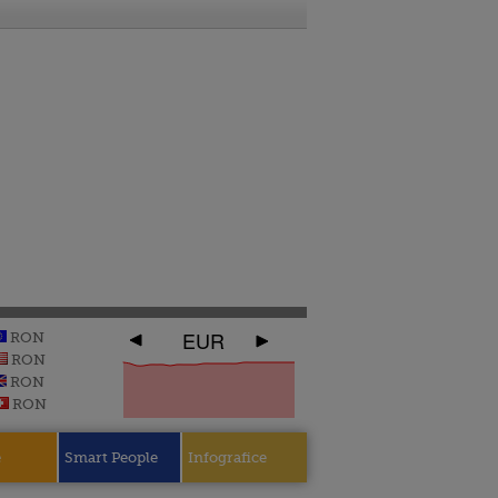
EUR
RON
RON
RON
RON
e
Smart People
Infografice