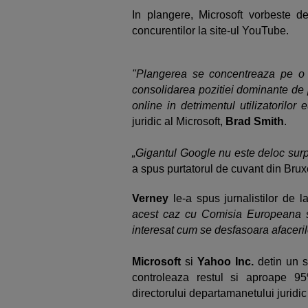
In plangere, Microsoft vorbeste de
concurentilor la site-ul YouTube.
"Plangerea se concentreaza pe o 
consolidarea pozitiei dominante de pe
online in detrimentul utilizatorilor 
juridic al Microsoft,
Brad Smith
.
„Gigantul Google nu este deloc surpr
a spus purtatorul de cuvant din Brux
Verney
le-a spus jurnalistilor de
acest caz cu Comisia Europeana s
interesat cum se desfasoara afaceril
Microsoft
si
Yahoo Inc.
detin un s
controleaza restul si aproape 95
directorului departamanetului juridic