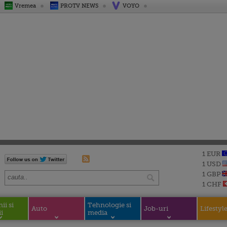
Vremea
PROTV NEWS
VOYO
1 EUR
1 USD
1 GBP
1 CHF
i si
Tehnologie si
Auto
Job-uri
Lifestyl
i
media