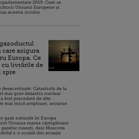
roparlamentare 2019: Cum se
cătorii Uniunii Europene și
iza acestui scrutin
 gazoductul
 care asigura
ru Europa. Ce
cu livrările de
i spre
esecretizate: Catastrofa de la
el mai grav dezastru nuclear
 a fost precedată de alte
de mai mică amploare, ascunse
e gaze naturale în Europa.
nit Ucraina marea câștigătoare
 gazelor rusești, deși Moscova
sibilul s-o scoată din ecuație