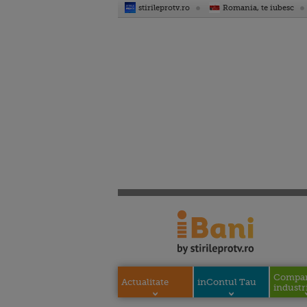
stirileprotv.ro
Romania, te iubesc
Compani
Actualitate
inContul Tau
industri