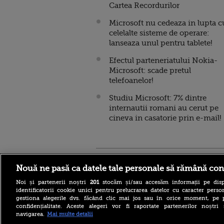
Cartea Recordurilor
Microsoft nu cedeaza in lupta c
celelalte sisteme de operare:
lanseaza unul pentru tablete!
Efectul parteneriatului Nokia-
Microsoft: scade pretul
telefoanelor!
Studiu Microsoft: 7% dintre
internautii romani au cerut pe
cineva in casatorie prin e-mail!
Stirileprotv.ro
ilike-it.
Nouă ne pasă ca datele tale personale să rămână con
Noi și partenerii noștri
201
stocăm și/sau accesăm informații pe disp
identificatorii cookie unici pentru prelucrarea datelor cu caracter person
gestiona alegerile dvs. făcând clic mai jos sau în orice moment, pe 
confidențialitate. Aceste alegeri vor fi raportate partenerilor noștr
navigarea.
Mai multe detalii
Furtunile au făcut ravagii în