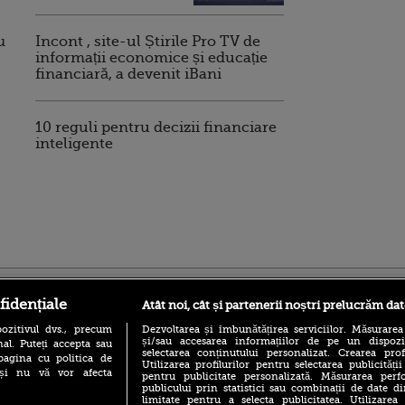
u
Incont , site-ul Știrile Pro TV de
informații economice și educație
financiară, a devenit iBani
10 reguli pentru decizii financiare
inteligente
ro
foodstory.ro
Procinema.ro
fidențiale
Atât noi, cât și partenerii noștri prelucrăm dat
ozitivul dvs., precum
Dezvoltarea și îmbunătățirea serviciilor. Măsurarea
și/sau accesarea informațiilor de pe un dispoziti
al. Puteți accepta sau
selectarea conținutului personalizat. Crearea prof
pagina cu politica de
Utilizarea profilurilor pentru selectarea publicității
i și nu vă vor afecta
pentru publicitate personalizată. Măsurarea perfo
publicului prin statistici sau combinații de date di
limitate pentru a selecta publicitatea. Utilizarea