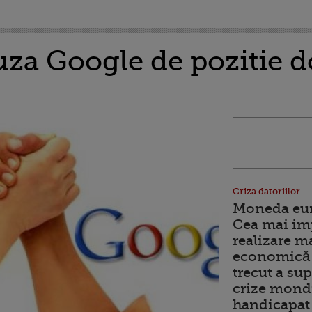
uza Google de pozitie 
Criza datoriilor
Moneda euro
Cea mai im
realizare m
economică 
trecut a sup
crize mondi
handicapat 