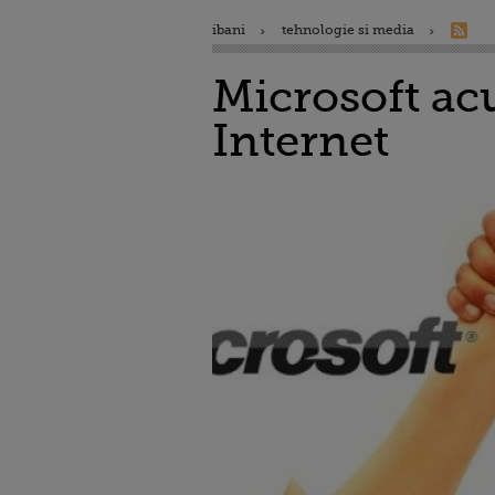
ibani
tehnologie si media
Microsoft ac
Internet