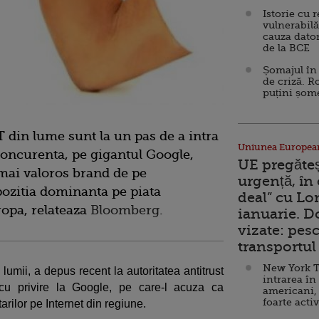
Istorie cu 
vulnerabilă
cauza dator
de la BCE
Șomajul în 
de criză. R
puțini șom
 din lume sunt la un pas de a intra
Uniunea Europea
concurenta, pe gigantul Google,
UE pregăte
 mai valoros brand de pe
urgență, în
zitia dominanta pe piata
deal” cu Lo
ropa, relateaza
Bloomberg
.
ianuarie. 
vizate: pesc
transportul 
New York T
 lumii, a depus recent la autoritatea antitrust
intrarea în
cu privire la Google, pe care-l acuza ca
americani,
foarte acti
ilor pe Internet din regiune.