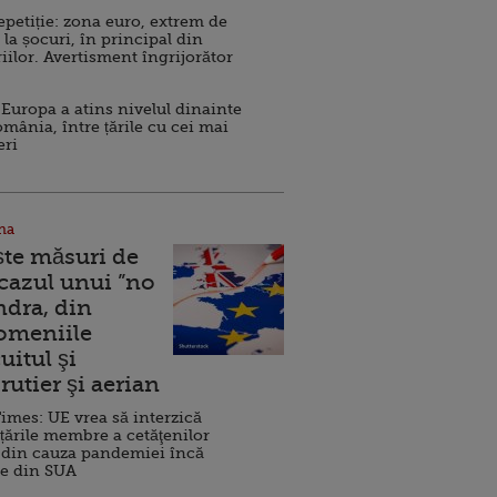
repetiție: zona euro, extrem de
 la șocuri, în principal din
iilor. Avertisment îngrijorător
Europa a atins nivelul dinainte
omânia, între țările cu cei mai
eri
na
ște măsuri de
 cazul unui ”no
ndra, din
Domeniile
uitul şi
rutier şi aerian
imes: UE vrea să interzică
 țările membre a cetăţenilor
 din cauza pandemiei încă
ve din SUA