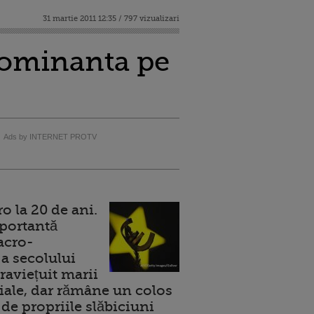
31 martie 2011 12:35 / 797 vizualizari
dominanta pe
Ads by INTERNET PROTV
 la 20 de ani.
portantă
acro-
a secolului
raviețuit marii
ale, dar rămâne un colos
de propriile slăbiciuni