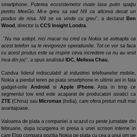
smartphone. Puterea ecosistemelor rivale lasa putin spaţiu
pentru MeeGo. Mi-e greu sa vad N9 ca altceva decat un
produs de nisa. N9 se va vinde cu greu
", a declarat
Ben
Wood
, director la
CCS Insight Londra
.
"
Nu ma astept, nici macar nu cred ca Nokia se asteapta ca
acest telefon sa le revigoreze operatiunile. Tot ce vor sa faca
cu acest produs este sa inspire ceva incredere ca nu au iesit
inca din joc
", a spus analistul
IDC, Melissa Chau.
Candva liderul indiscutabil al industriei telefoanelor mobile,
Nokia a pierdut teren pe piata smartphone in ultimii ani in fata
gadget-urile
Android
si
Apple iPhone
. Asta in timp ce
segmentul low end este acaparat de producatori asiatici ca
ZTE
(China) sau
Micromax
(India), care ofera preturi mult mai
avantajoase.
Valoarea de piata a companiei a scazut cu peste jumatate din
februarie, dupa scurgerea in presa a unei scrisori interne in
care Elop compara pozitia Nokia pe piata cu cea a unui om pe