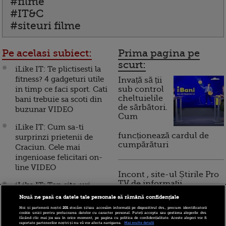
#filme
#IT&C
#siteuri filme
Pe acelasi subiect:
Prima pagina pe
scurt:
iLike IT: Te plictisesti la
fitness? 4 gadgeturi utile
Invață să ții
in timp ce faci sport. Cati
sub control
cheltuielile
bani trebuie sa scoti din
de sărbători.
buzunar VIDEO
Cum
iLike IT: Cum sa-ti
funcționează cardul de
surprinzi prietenii de
cumpărături
Craciun. Cele mai
ingenioase felicitari on-
line VIDEO
Incont , site-ul Știrile Pro
TV de informații
iLike IT: Top site-uri
economice și educație
pentru cumparaturi de
Nouă ne pasă ca datele tale personale să rămână confidențiale
financiară, a devenit iBani
Craciun. Cele mai bune
Noi și partenerii noștri
201
stocăm și/sau accesăm informații pe dispozitivul dvs., precum identificatorii
jucarii, la un click
cookie unici pentru prelucrarea datelor cu caracter personal. Puteți accepta sau gestiona alegerile dvs.
făcând clic mai jos sau în orice moment, pe pagina cu politica de confidențialitate. Aceste alegeri vor fi
distanta VIDEO
raportate partenerilor noștri și nu vă vor afecta navigarea.
Mai multe detalii