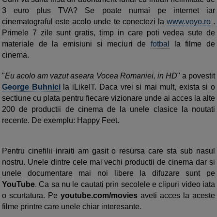
3 euro plus TVA? Se poate numai pe internet iar
cinematograful este acolo unde te conectezi la
www.voyo.ro
.
Primele 7 zile sunt gratis, timp in care poti vedea sute de
materiale de la emisiuni si meciuri de
fotbal
la filme de
cinema.
"
Eu acolo am vazut aseara Vocea Romaniei, in HD
" a povestit
George Buhnici
la iLikeIT. Daca vrei si mai mult, exista si o
sectiune cu plata pentru fiecare vizionare unde ai acces la alte
200 de productii de cinema de la unele clasice la noutati
recente. De exemplu: Happy Feet.
Pentru cinefilii inraiti am gasit o resursa care sta sub nasul
nostru. Unele dintre cele mai vechi productii de cinema dar si
unele documentare mai noi libere la difuzare sunt pe
YouTube
. Ca sa nu le cautati prin secolele e clipuri video iata
o scurtatura. Pe
youtube.com/movies
aveti acces la aceste
filme printre care unele chiar interesante.