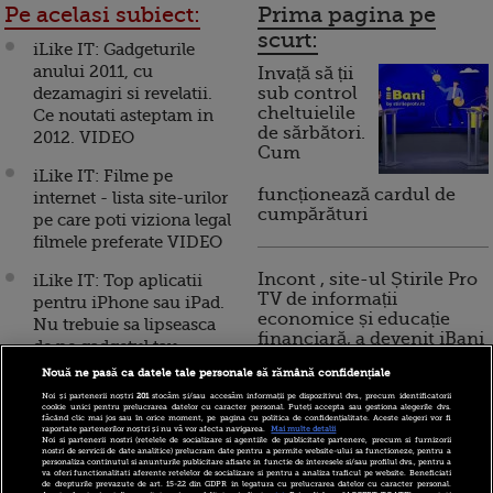
Pe acelasi subiect:
Prima pagina pe
scurt:
iLike IT: Gadgeturile
anului 2011, cu
Invață să ții
dezamagiri si revelatii.
sub control
cheltuielile
Ce noutati asteptam in
de sărbători.
2012. VIDEO
Cum
iLike IT: Filme pe
funcționează cardul de
internet - lista site-urilor
cumpărături
pe care poti viziona legal
filmele preferate VIDEO
Incont , site-ul Știrile Pro
iLike IT: Top aplicatii
TV de informații
pentru iPhone sau iPad.
economice și educație
Nu trebuie sa lipseasca
financiară, a devenit iBani
de pe gadgetul tau
VIDEO
Nouă ne pasă ca datele tale personale să rămână confidențiale
Noi și partenerii noștri
201
stocăm și/sau accesăm informații pe dispozitivul dvs., precum identificatorii
10 reguli pentru decizii
Cea mai asteptata tableta
cookie unici pentru prelucrarea datelor cu caracter personal. Puteți accepta sau gestiona alegerile dvs.
făcând clic mai jos sau în orice moment, pe pagina cu politica de confidențialitate. Aceste alegeri vor fi
financiare inteligente
din lume, lansata la
raportate partenerilor noștri și nu vă vor afecta navigarea.
Mai multe detalii
Noi si partenerii nostri (retelele de socializare si agentiile de publicitate partenere, precum si furnizorii
expozitia de tehnologie
nostri de servicii de date analitice) prelucram date pentru a permite website-ului sa functioneze, pentru a
personaliza continutul si anunturile publicitare afisate in functie de interesele si/sau profilul dvs., pentru a
din Las Vegas. Costa 70
va oferi functionalitati aferente retelelor de socializare si pentru a analiza traficul pe website. Beneficiati
de drepturile prevazute de art. 15-22 din GDPR in legatura cu prelucrarea datelor cu caracter personal.