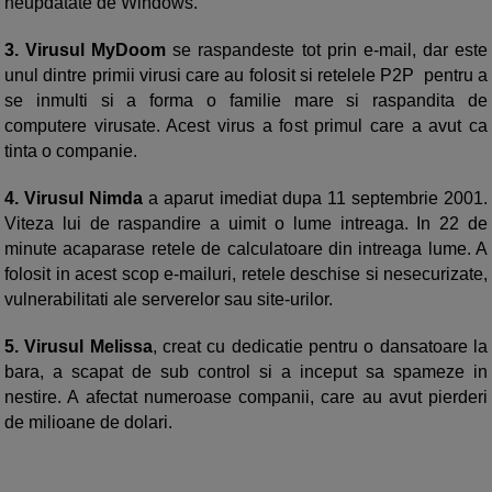
neupdatate de Windows.
3. Virusul MyDoom
se raspandeste tot prin e-mail, dar este
unul dintre primii virusi care au folosit si retelele P2P pentru a
se inmulti si a forma o familie mare si raspandita de
computere virusate. Acest virus a fost primul care a avut ca
tinta o companie.
4. Virusul Nimda
a aparut imediat dupa 11 septembrie 2001.
Viteza lui de raspandire a uimit o lume intreaga. In 22 de
minute acaparase retele de calculatoare din intreaga lume. A
folosit in acest scop e-mailuri, retele deschise si nesecurizate,
vulnerabilitati ale serverelor sau site-urilor.
5. Virusul Melissa
, creat cu dedicatie pentru o dansatoare la
bara, a scapat de sub control si a inceput sa spameze in
nestire. A afectat numeroase companii, care au avut pierderi
de milioane de dolari.