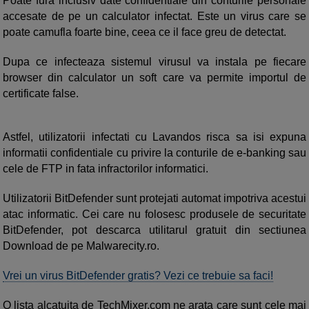
Poate fura inclusiv date confidentiale din conturile personale
accesate de pe un calculator infectat. Este un virus care se
poate camufla foarte bine, ceea ce il face greu de detectat.
Dupa ce infecteaza sistemul virusul va instala pe fiecare
browser din calculator un soft care va permite importul de
certificate false.
Astfel, utilizatorii infectati cu Lavandos risca sa isi expuna
informatii confidentiale cu privire la conturile de e-banking sau
cele de FTP in fata infractorilor informatici.
Utilizatorii BitDefender sunt protejati automat impotriva acestui
atac informatic. Cei care nu folosesc produsele de securitate
BitDefender, pot descarca utilitarul gratuit din sectiunea
Download de pe Malwarecity.ro.
Vrei un virus BitDefender gratis? Vezi ce trebuie sa faci!
O lista alcatuita de TechMixer.com ne arata care sunt cele mai