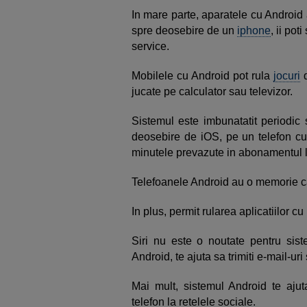
In mare parte, aparatele cu Android 
spre deosebire de un
iphone
, ii pot
service.
Mobilele cu Android pot rula
jocuri
d
jucate pe calculator sau televizor.
Sistemul este imbunatatit periodic 
deosebire de iOS, pe un telefon cu 
minutele prevazute in abonamentul l
Telefoanele Android au o memorie ca
In plus, permit rularea aplicatiilor c
Siri nu este o noutate pentru sist
Android, te ajuta sa trimiti e-mail-uri 
Mai mult, sistemul Android te ajuta
telefon la retelele sociale.