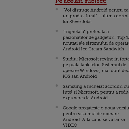
Pe acelasi subiect:
"Voi distruge Android pentru ca
un produs furat" - ultima dorint
lui Steve Jobs
"Inghetata" preferata a
pasionatilor de gadgeturi. Top 1
noutati ale sistemului de operar
Android Ice Cream Sandwich
Studiu: Microsoft revine in fort
pe piata tabletelor. Sistemul de
operare Windows, mai dorit dec
iOS sau Android
Samsung a incheiat acorduri cu
Intel si Microsoft, pentru a red
expunerea la Android
Google pregateste o noua versi
pentru sistemul de operare
Android. Afla cand se va lansa.
VIDEO