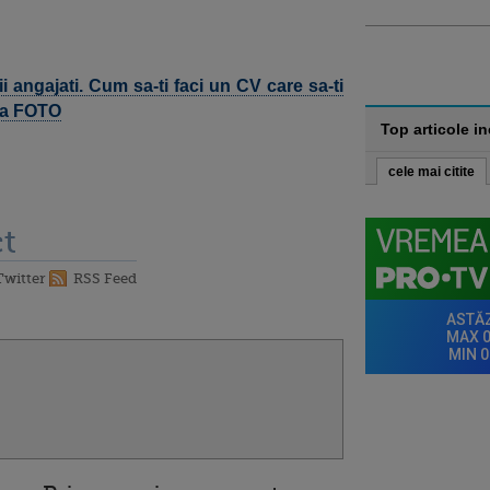
i angajati. Cum sa-ti faci un CV care sa-ti
ala FOTO
Top articole i
cele mai citite
t
Twitter
RSS Feed