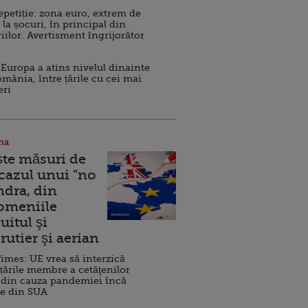
repetiție: zona euro, extrem de
 la șocuri, în principal din
iilor. Avertisment îngrijorător
Europa a atins nivelul dinainte
omânia, între țările cu cei mai
eri
na
ște măsuri de
 cazul unui ”no
ndra, din
Domeniile
uitul şi
rutier şi aerian
imes: UE vrea să interzică
 țările membre a cetăţenilor
 din cauza pandemiei încă
ve din SUA