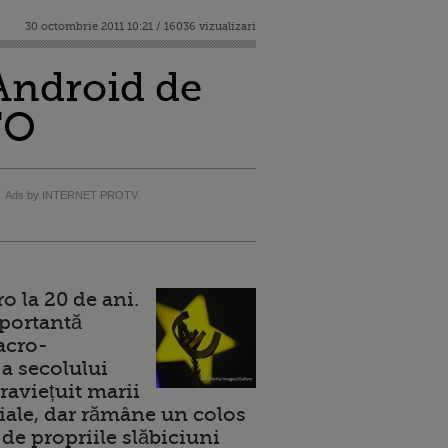
30 octombrie 2011 10:21 / 16036 vizualizari
 Android de
TO
Ads by INTERNET PROTV
 la 20 de ani.
portantă
acro-
a secolului
raviețuit marii
ale, dar rămâne un colos
de propriile slăbiciuni