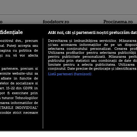
ro
foodstory.ro
Procinema.ro
fidențiale
Atât noi, cât și partenerii noștri prelucrăm dat
ozitivul dvs., precum
Dezvoltarea și îmbunătățirea serviciilor. Măsurarea
și/sau accesarea informațiilor de pe un dispoziti
al. Puteți accepta sau
selectarea conținutului personalizat. Crearea prof
pagina cu politica de
Utilizarea profilurilor pentru selectarea publicității
i și nu vă vor afecta
pentru publicitate personalizată. Măsurarea perfo
publicului prin statistici sau combinații de date di
limitate pentru a selecta publicitatea. Utilizarea
(P) Descoperă Lumea
Nikolaj Coster-Wa
conținutul. Date precise de geolocație și identificarea
te partenere, precum si
Evenimentelor din România
Urzeala Tronurilor
ermite website-ului sa
Listă parteneri (furnizori)
cu Transilvania Events!
Annabelle Wallis,
 afisate in functie de
lui Sebastian Stan,
(P) Raku, gaming intens și o
elelor de socializare si
prinși într-o curs
pauză binemeritată cu...
 art. 15-22 din GDPR in
pizza Guseppe
Emoții intense pe
pot fi exercitate prin
Sebastian Stan! Iub
a tuturor Tehnologiilor
(P) Poți folosi bonurile de
Annabelle, l-a făcu
masă pentru a comanda
esarea informatiilor de
mâncare acasă? Lista
SETARILE INDIVIDUAL”
Din 14 septembrie
aplicațiilor care le acceptă
cookie strict necesare
Popescu revine în 
principal la Pro T
 2026 PRO TV S.R.L |
Politica de Cookie
|
Politica Confidential