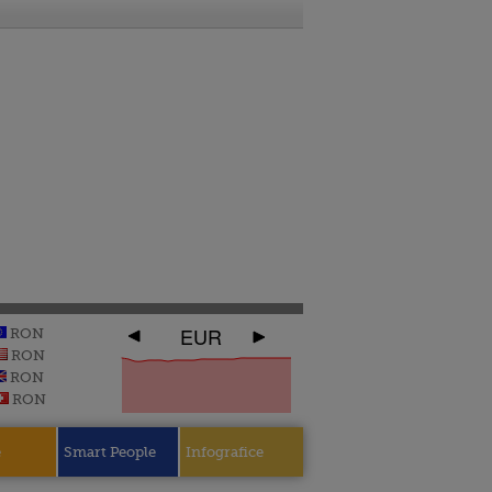
EUR
RON
RON
RON
RON
e
Smart People
Infografice