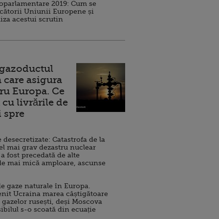
roparlamentare 2019: Cum se
cătorii Uniunii Europene și
iza acestui scrutin
 gazoductul
 care asigura
ru Europa. Ce
cu livrările de
i spre
esecretizate: Catastrofa de la
el mai grav dezastru nuclear
 a fost precedată de alte
de mai mică amploare, ascunse
e gaze naturale în Europa.
nit Ucraina marea câștigătoare
 gazelor rusești, deși Moscova
sibilul s-o scoată din ecuație