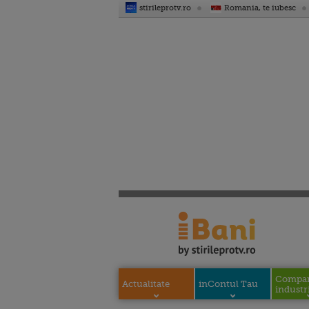
stirileprotv.ro
Romania, te iubesc
Compani
Actualitate
inContul Tau
industri