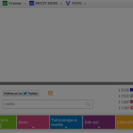
Vremea
PROTV NEWS
VOYO
1 EUR
1 USD
1 GBP
1 CHF
i si
Tehnologie si
Auto
Job-uri
Lifestyl
i
media