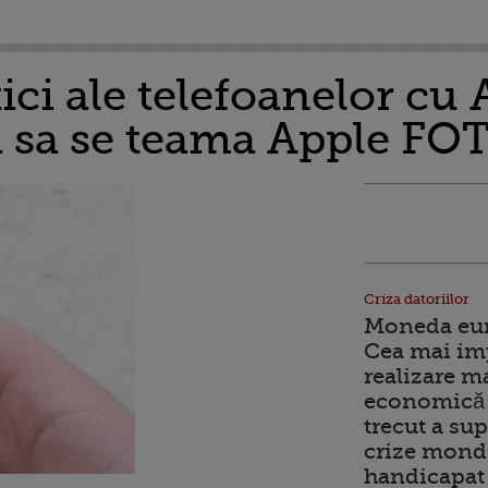
tici ale telefoanelor cu
ui sa se teama Apple FO
Criza datoriilor
Moneda euro
Cea mai im
realizare m
economică 
trecut a sup
crize mondi
handicapat 