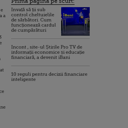
Prima pagina pe scurt:
Invață să ții sub
 e
control cheltuielile
a a
de sărbători. Cum
funcționează cardul
de cumpărături
3
e
Incont , site-ul Știrile Pro TV de
informații economice și educație
financiară, a devenit iBani
a
at
10 reguli pentru decizii financiare
inteligente
uce
une