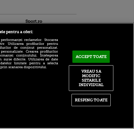
Sport.ro
ele pentru a oferi:
 performanței reclamelor. Stocarea
v. Utilizarea profilurilor pentru
ilurilor de conținut personalizat.
 personalizate. Crearea profilurilor
rmanței conținutului. Înțelegerea
ACCEPT TOATE
n surse diferite. Utilizarea de date
 datelor limitate pentru a selecta
Gata, fiul lui Maldini a trecut
ldau din
 prin scanarea dispozitivului.
vizita medicală și semnează
 și
VREAU SA
cu Cagliari!
 logodnica
MODIFIC
 sunt
SETARILE
Cât!? Un bilet la un meci din
ă criminală
liga a doua a ajuns să coste
INDIVIDUAL
aproape 1.000 de euro
ntru
ita lui,
De ce a murit tatăl lui Messi
t tată!
RESPING TOATE
la 68 de ani. Suferința din
spatele tragediei
, Adela
rol
V
itate
|
RSS