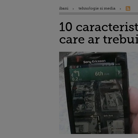
ibani
tehnologie si media
10 caracteris
care ar treb