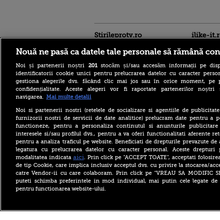
Stirileprotv.ro
ilike-it.
Nouă ne pasă ca datele tale personale să rămână con
Noi și partenerii noștri
201
stocăm și/sau accesăm informații pe disp
identificatorii cookie unici pentru prelucrarea datelor cu caracter person
gestiona alegerile dvs. făcând clic mai jos sau în orice moment, pe 
confidențialitate. Aceste alegeri vor fi raportate partenerilor noștr
navigarea.
Mai multe detalii
Cele mai puternice
pașapoarte din lume în
Noi si partenerii nostri (retelele de socializare si agentiile de publicita
2026. Pe ce loc se află
furnizorii nostri de servicii de date analitice) prelucram date pentru a p
România și câte destinații
functioneze, pentru a personaliza continutul si anunturile publicitare
pot vizita românii fără viză
interesele si/sau profilul dvs., pentru a va oferi functionalitati aferente ret
pentru a analiza traficul pe website. Beneficiati de drepturile prevazute de
Ce l-a nemulțumit pe
Zelenski la Belgrad, în
legatura cu prelucrarea datelor cu caracter personal. Aceste drepturi 
prima sa vizită oficială în
aici
modalitatea indicata
. Prin click pe “ACCEPT TOATE”, acceptati folosire
Serbia: „Ucraina nu are timp
de tip Cookie, care implica inclusiv acceptul dvs. cu privire la stocarea/acc
pentru scepticism”
catre Vendor-ii cu care colaboram. Prin click pe “VREAU SA MODIFIC 
puteti schimba preferintele in mod individual, mai putin cele legate de 
Măsura luată de poliția din
pentru functionarea website-ului.
Leipzig după incidentul cu
drona încărcată cu
explozibil de la aeroport
Copyright ©