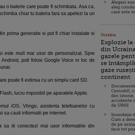
Alegeri eu
au o baterie care poate fi schimbata. Asa ca,
aleg condu
care este m
i schimba chiar tu bateria fara sa apelezi la un
in prima generatie si pot fi chiar instalate si
Ucraina
Explozie la
din Ucraina
si este mult mai usor de personalizat. Spre
gazele pent
Android, poti folosi Google Voice in loc de
se întâmplă 
unar.
gaze ruseșt
continent
re poate fi extinsa cu un simplu card SD.
Documente d
Cernobîl, c
u Flash, lucru imposibil pe aparatele Apple.
din istorie,
accidente 
de URSS
emul iOS. Vlingo, asistenta telefoanelor cu
si sa cauti informatii pe internet.
Inundație d
Cum a deve
de pe urma
 sa iti conectezi mai usor informatiile din
face tot po