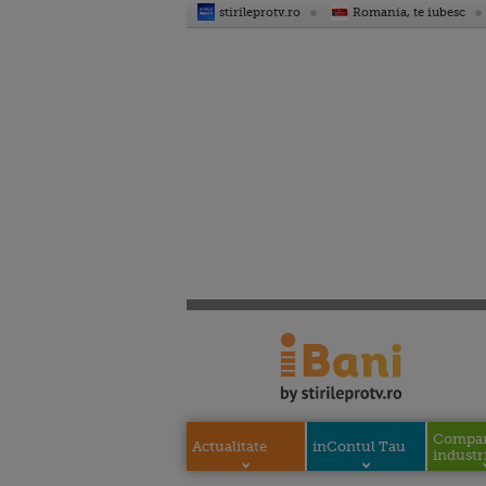
stirileprotv.ro
Romania, te iubesc
Compani
Actualitate
inContul Tau
industri