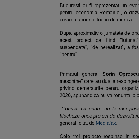
Bucuresti ar fi reprezentat un eve
pentru economia Romaniei, o dezvola
crearea unor noi locuri de munca".
Dupa aproximativ o jumatate de ora d
acest proiect ca fiind "futurist"
suspendata", "de nerealizat", a fos
"pentru".
Primarul general
Sorin Oprescu
meschine" care au dus la respingerea
privind demersurile pentru organiz
2020, spunand ca nu va renunta la 
"
Constat ca unora nu le mai pasa 
blocheze orice proiect de dezvoltar
general, citat de
Mediafax
.
Cele trei proiecte respinse in s