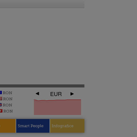
EUR
RON
RON
RON
RON
e
Smart People
Infografice