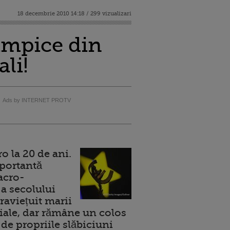
18 decembrie 2010 14:18 / 299 vizualizari
impice din
li!
Ads by INTERNET PROTV
 la 20 de ani.
portantă
acro-
a secolului
raviețuit marii
ale, dar rămâne un colos
de propriile slăbiciuni