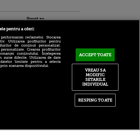
Sport.ro
ele pentru a oferi:
 performanței reclamelor. Stocarea
v. Utilizarea profilurilor pentru
ilurilor de conținut personalizat.
 personalizate. Crearea profilurilor
rmanței conținutului. Înțelegerea
ACCEPT TOATE
n surse diferite. Utilizarea de date
 datelor limitate pentru a selecta
 prin scanarea dispozitivului.
ntru
Billel Omrani, la un pas de
VREAU SA
ita lui,
revenirea în Superligă!
MODIFIC
t tată!
Clubul la care atacantul se
SETARILE
află în probe
, Adela
INDIVIDUAL
rol
CFR Cluj - Tromso,
V
HORROR ACUM, a căzut
”recordul” lui FCSB cu Auda!
pă o
RESPING TOATE
Ardelenii primesc gol după
n film, Sir
gol și schimbă portarul
se
n muzică
Transfer tare la Rapid: ”E
foarte bun, pe placul
Giuleștiului”
itate
|
RSS