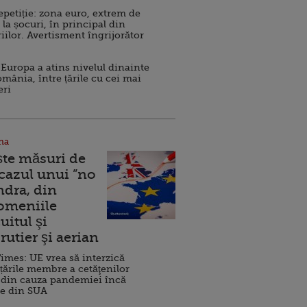
repetiție: zona euro, extrem de
 la șocuri, în principal din
iilor. Avertisment îngrijorător
Europa a atins nivelul dinainte
omânia, între țările cu cei mai
eri
na
ște măsuri de
 cazul unui ”no
ndra, din
Domeniile
uitul şi
rutier şi aerian
imes: UE vrea să interzică
 țările membre a cetăţenilor
 din cauza pandemiei încă
ve din SUA