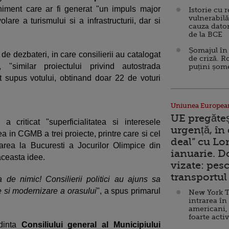
niment care ar fi generat "un impuls major
Istorie cu 
vulnerabilă
re a turismului si a infrastructurii, dar si
cauza dator
de la BCE
Șomajul în 
e dezbateri, in care consilierii au catalogat
de criză. R
, "similar proiectului privind autostrada
puțini șom
t supus votului, obtinand doar 22 de voturi
Uniunea Europea
UE pregăte
a criticat "superficialitatea si interesele
urgență, în
 in CGMB a trei proiecte, printre care si cel
deal” cu Lo
area la Bucuresti a Jocurilor Olimpice din
ianuarie. 
aceasta idee.
vizate: pesc
transportul 
de nimic! Consilierii politici au ajuns sa
e si modernizare a orasului
", a spus primarul
New York T
intrarea în
americani,
foarte acti
edinta
Consiliului general al Municipiului