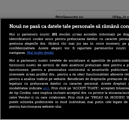
Stirileprotv.ro
ilike-it.
Nouă ne pasă ca datele tale personale să rămână con
Noi și partenerii noștri
201
stocăm și/sau accesăm informații pe disp
identificatorii cookie unici pentru prelucrarea datelor cu caracter person
gestiona alegerile dvs. făcând clic mai jos sau în orice moment, pe 
confidențialitate. Aceste alegeri vor fi raportate partenerilor noștr
„Situația e critică în
navigarea.
Mai multe detalii
domeniul imobiliar”.
Românii cu credite aprobate
Noi si partenerii nostri (retelele de socializare si agentiile de publicita
riscă să le piardă din cauza
furnizorii nostri de servicii de date analitice) prelucram date pentru a p
blocajului de la ANCPI
functioneze, pentru a personaliza continutul si anunturile publicitare
interesele si/sau profilul dvs., pentru a va oferi functionalitati aferente ret
Rusia, după incidentele cu
pentru a analiza traficul pe website. Beneficiati de drepturile prevazute de
drone din Republica
Moldova: Occidentul
legatura cu prelucrarea datelor cu caracter personal. Aceste drepturi 
pregătește Chișinăul pentru
aici
modalitatea indicata
. Prin click pe “ACCEPT TOATE”, acceptati folosire
rolul de „pion”
de tip Cookie, care implica inclusiv acceptul dvs. cu privire la stocarea/acc
catre Vendor-ii cu care colaboram. Prin click pe “VREAU SA MODIFIC 
De unde au tăiat românii
puteti schimba preferintele in mod individual, mai putin cele legate de 
după valurile de scumpiri.
pentru functionarea website-ului.
De jumătate de an pun tot
mai puține produse în coșul
de cumpărături
Copyright ©