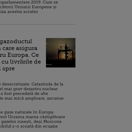
roparlamentare 2019: Cum se
cătorii Uniunii Europene și
iza acestui scrutin
 gazoductul
 care asigura
ru Europa. Ce
cu livrările de
i spre
esecretizate: Catastrofa de la
el mai grav dezastru nuclear
 a fost precedată de alte
de mai mică amploare, ascunse
e gaze naturale în Europa.
nit Ucraina marea câștigătoare
 gazelor rusești, deși Moscova
sibilul s-o scoată din ecuație