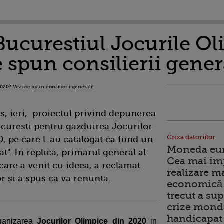
Bucurestiul Jocurile Ol
 spun consilierii genera
ns, ieri, proiectul privind depunerea
curesti pentru gazduirea Jocurilor
Criza datoriilor
 pe care l-au catalogat ca fiind un
Moneda euro
zat". In replica, primarul general al
Cea mai im
care a venit cu ideea, a reclamat
realizare m
or si a spus ca va renunta.
economică 
trecut a sup
crize mondi
handicapat 
organizarea
Jocurilor Olimpice din 2020
in