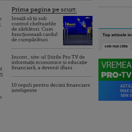
Prima pagina pe scurt:
Invață să ții sub
e
control cheltuielile
.
de sărbători. Cum
funcționează cardul
Top articole i
de cumpărături
cele mai citite
Incont , site-ul Știrile Pro TV de
informații economice și educație
financiară, a devenit iBani
l
ZI
10 reguli pentru decizii financiare
inteligente
u