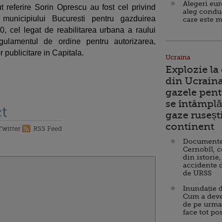
Alegeri eu
ut referire Sorin Oprescu au fost cel privind
aleg condu
 municipiului Bucuresti pentru gazduirea
care este m
, cel legat de reabilitarea urbana a raului
gulamentul de ordine pentru autorizarea,
 publicitare in Capitala.
Ucraina
Explozie la
din Ucraina
gazele pent
se întâmplă 
t
gaze ruseșt
continent
Twitter
RSS Feed
Documente d
Cernobîl, c
din istorie,
accidente 
de URSS
Inundație d
Cum a deve
de pe urma
face tot po