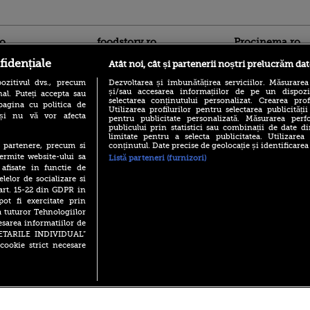
ro
foodstory.ro
Procinema.ro
fidențiale
Atât noi, cât și partenerii noștri prelucrăm dat
ozitivul dvs., precum
Dezvoltarea și îmbunătățirea serviciilor. Măsurarea
și/sau accesarea informațiilor de pe un dispoziti
al. Puteți accepta sau
selectarea conținutului personalizat. Crearea prof
pagina cu politica de
Utilizarea profilurilor pentru selectarea publicității
i și nu vă vor afecta
pentru publicitate personalizată. Măsurarea perfo
publicului prin statistici sau combinații de date di
limitate pentru a selecta publicitatea. Utilizarea
(P) Descoperă Lumea
conținutul. Date precise de geolocație și identificarea
te partenere, precum si
Emoții intense pe
Evenimentelor din România
Sebastian Stan! Iub
ermite website-ului sa
Listă parteneri (furnizori)
cu Transilvania Events!
Annabelle, l-a făcu
 afisate in functie de
(P) Raku, gaming intens și o
elelor de socializare si
Din 14 septembrie
pauză binemeritată cu...
 art. 15-22 din GDPR in
Popescu revine în 
pizza Guseppe
pot fi exercitate prin
principal la Pro T
a tuturor Tehnologiilor
(P) Poți folosi bonurile de
La 88 de ani și du
esarea informatiilor de
masă pentru a comanda
carieră fabuloasă î
mâncare acasă? Lista
SETARILE INDIVIDUAL”
Anthony Hopkins 
aplicațiilor care le acceptă
cookie strict necesare
lansează oficial î
 2026 PRO TV S.R.L |
Politica de Cookie
|
Politica Confidential